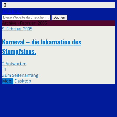
Weberknecht
Archive › Februar, 2005
9. Februar 2005
Karneval – die Inkarnation des
Stumpfsinns.
2 Antworten
Zum Seitenanfang
Mobil
Desktop