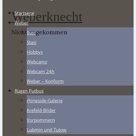
Weberknecht
Startseite
Weber
Nicht angekommen
Susi
Stasi
Hobbys
Webcamz
Webcam 24h
Weber – Konform
Rügen Putbus
rhineside-Galerie
Krefeld-Bilder
Vorpommern
Lubmin und Tutow