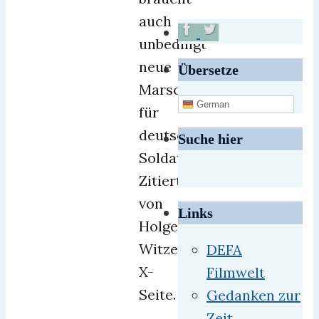
auch
unbedingt
neue
Übersetze
Marschlieder
German
für
deutsche
Suche hier
Soldaten.“
Zitiert
von
Links
Holger
Witzels
DEFA
X-
Filmwelt
Seite.
Gedanken zur
Zeit