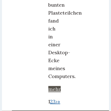
bunten
Plasteteilchen
fand
ich
in
einer
Desktop-
Ecke
meines
Computers.
mehr
1
2
3
›
»