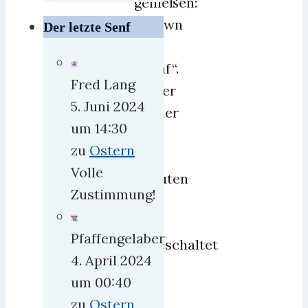
genießen:
„Shawn
Der letzte Senf
das
Schaf“.
Fred Lang
Leider
5. Juni 2024
wieder
um 14:30
ein
zu
Ostern
paar
Volle
Minuten
Zustimmung!
zu
früh
Pfaffengelaber
angeschaltet
4. April 2024
und
um 00:40
so
zu
Ostern