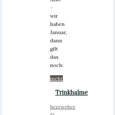
–
wir
haben
Januar,
dann
gilt
das
noch:
mehr
Trinkhalme
herrweber
12.