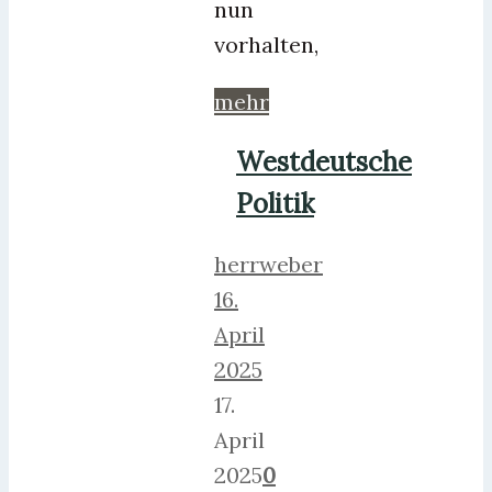
nun
vorhalten,
mehr
Westdeutsche
Politik
herrweber
16.
April
2025
17.
April
2025
0