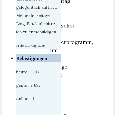
Sonntag
gelegentlich auftritt.
lief
Meine derzeitige
der
Blog-Blockade bitte
Fernseher
ich zu entschuldigen.
mit
Kinderprogramm,
Krefeld, 7. Aug.. 2026
um
die
Belästigungen
einzige
heute 307
Serie
die
gestern 687
ich
online 1
sehe,
zu