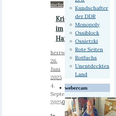
mehr
Kundschafter
der DDR
Kriegstüchtig
Monopoly
im
Ossiblock
Hafen
Ossietzki
Rote Seiten
herrweber
Rotfuchs
26.
Unentdecktes
Juni
Land
2025
4.
webercam
September
2025
0
In