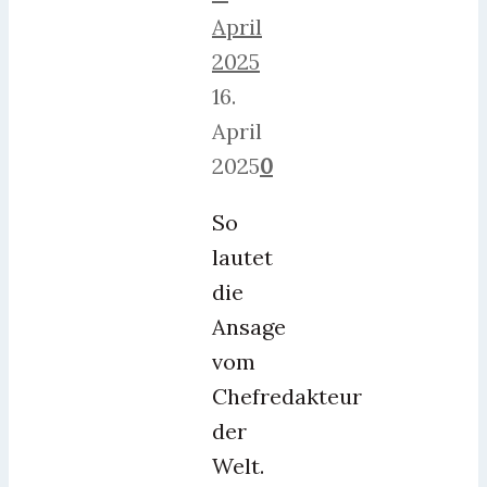
April
2025
16.
April
2025
0
So
lautet
die
Ansage
vom
Chefredakteur
der
Welt.