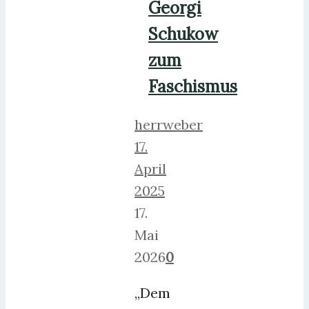
Georgi
Schukow
zum
Faschismus
herrweber
17.
April
2025
17.
Mai
2026
0
„Dem