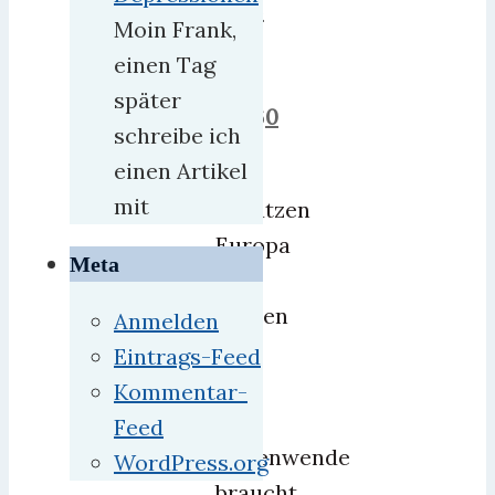
2025
Moin Frank,
17.
einen Tag
Mai
später
2026
0
schreibe ich
einen Artikel
„Wir
mit
schützen
Europa
Meta
und
rächen
Anmelden
den
Eintrags-Feed
Opa.
Kommentar-
Die
Feed
Zeitenwende
WordPress.org
braucht