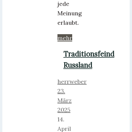
jede
Meinung
erlaubt.
mehr
Traditionsfeind
Russland
herrweber
23.
März
2025
14.
April