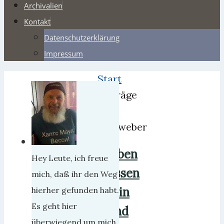
Archivalien
Kontakt
Datenschutzerklärung
Impressum
Start
Beiträge
von
herrweber
Oben
Hey Leute, ich freue
Essen
mich, daß ihr den Weg
rein
hierher gefunden habt.
Es geht hier
und
überwiegend um mich,