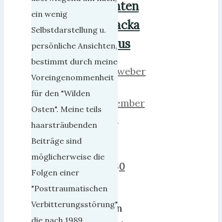
unten
ein wenig
Kacka
Selbstdarstellung u.
raus
persönliche Ansichten,
bestimmt durch meine
herrweber
Voreingenommenheit
17.
für den "Wilden
November
Osten". Meine teils
2025
haarsträubenden
17.
Beiträge sind
Mai
möglicherweise die
2026
0
Folgen einer
"Posttraumatischen
Wie
Verbitterungsstörung",
jeden
die nach 1989