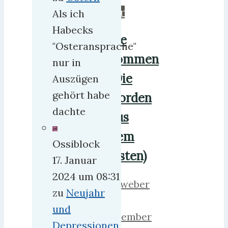
mehr
Als ich
Habecks
Sie
"Osteransprache"
kommen
nur in
(Die
Auszügen
gehört habe
Horden
dachte
aus
dem
Ossiblock
Osten)
17. Januar
2024 um 08:31
herrweber
zu
Neujahr
4.
und
September
Depressionen