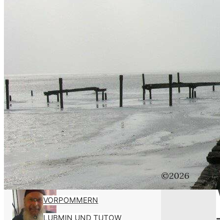
WEBER
SUSI
STASI
HOBBYS
WEBCAMZ
WEBCAM 24H
WEBER – KONFORM
RÜGEN PUTBUS
RHINESIDE-GALERIE
Home
©2026
KREFELD-BILDER
Weber
VORPOMMERN
–
LUBMIN UND TUTOW