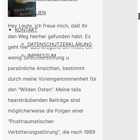
Konform
ARCHIVALIEN
Hey Leute, ich freue mich, daß ihr
KONTAKT
den Weg hierher gefunden habt. Es
DATENSCHUTZERKLÄRUNG
geht hier überwiegend um mich, ein
IMPRESSUM
wenig Selbstdarstellung u.
persönliche Ansichten, bestimmt
durch meine Voreingenommenheit für
den "Wilden Osten". Meine teils
haarsträubenden Beiträge sind
möglicherweise die Folgen einer
"Posttraumatischen
Verbitterungsstörung", die nach 1989