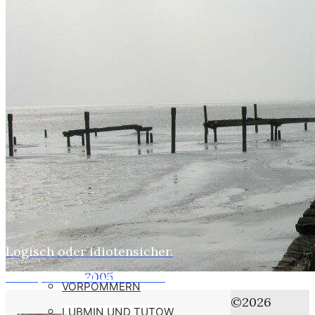
WEBER
SUSI
STASI
HOBBYS
WEBCAMZ
WEBCAM 24H
WEBER – KONFORM
RÜGEN PUTBUS
RHINESIDE-GALERIE
Logisch oder idiotensicher.
Home
KREFELD-BILDER
Farbspiele und Autofahrer
2005
VORPOMMERN
April
©2026
LUBMIN UND TUTOW