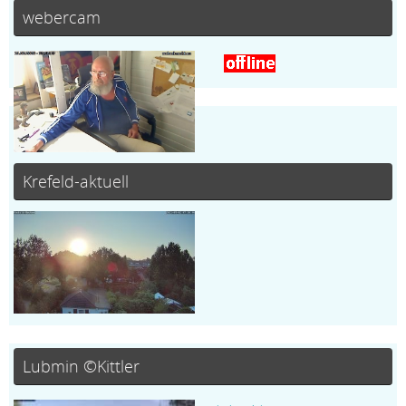
webercam
Krefeld-aktuell
Lubmin ©Kittler