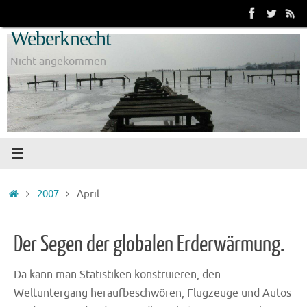
Zum
Inhalt
Weberknecht
springen
Nicht angekommen
Start
2007
April
Der Segen der globalen Erderwärmung.
Da kann man Statistiken konstruieren, den
Weltuntergang heraufbeschwören, Flugzeuge und Autos