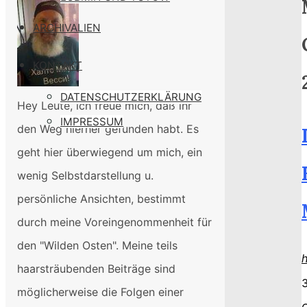
ARCHIVALIEN
KONTAKT
DATENSCHUTZERKLÄRUNG
Hey Leute, ich freue mich, daß ihr
IMPRESSUM
den Weg hierher gefunden habt. Es
geht hier überwiegend um mich, ein
wenig Selbstdarstellung u.
persönliche Ansichten, bestimmt
durch meine Voreingenommenheit für
den "Wilden Osten". Meine teils
haarsträubenden Beiträge sind
3
möglicherweise die Folgen einer