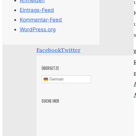
Anmelden
Eintrags-Feed
Kommentar-Feed
WordPress.org
s
Facebook
Twitter
ÜBERSETZE
German
SUCHE HIER