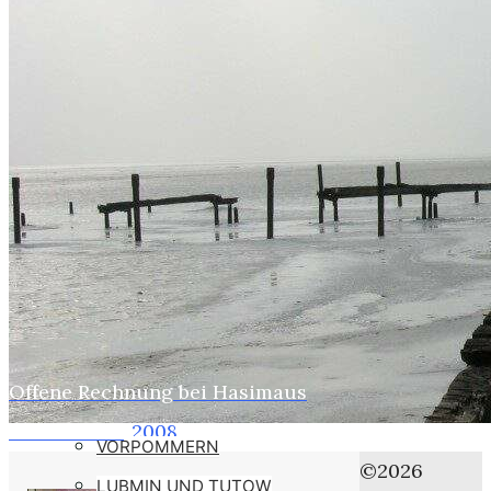
WEBER
SUSI
STASI
HOBBYS
WEBCAMZ
WEBCAM 24H
WEBER – KONFORM
RÜGEN PUTBUS
RHINESIDE-GALERIE
Offene Rechnung bei Hasimaus
Home
KREFELD-BILDER
Winter ade?
2008
VORPOMMERN
Oktober
©2026
LUBMIN UND TUTOW