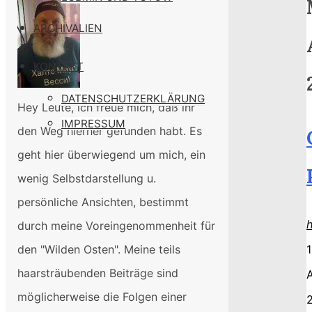
ARCHIVALIEN
KONTAKT
DATENSCHUTZERKLÄRUNG
Hey Leute, ich freue mich, daß ihr
IMPRESSUM
den Weg hierher gefunden habt. Es
geht hier überwiegend um mich, ein
wenig Selbstdarstellung u.
persönliche Ansichten, bestimmt
durch meine Voreingenommenheit für
1
den "Wilden Osten". Meine teils
haarsträubenden Beiträge sind
A
möglicherweise die Folgen einer