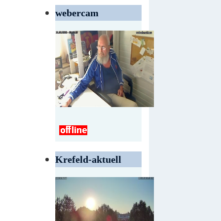
webercam
Krefeld-aktuell