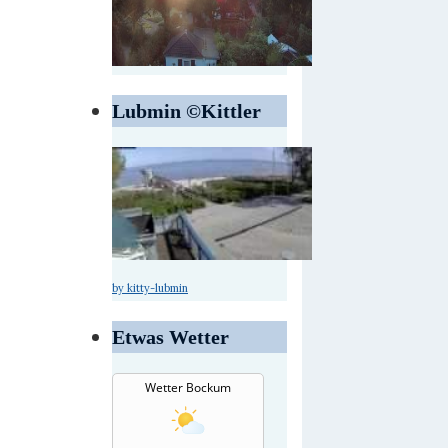
Lubmin ©Kittler
by kitty-lubmin
Etwas Wetter
Wetter Bockum