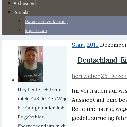
Archivalien
Kontakt
Datenschutzerklärung
Impressum
Start
2010
Dezembe
Deutschland. 
herrweber
26. Deze
Hey Leute, ich freue
Im Vertrauen auf wi
mich, daß ihr den Weg
Aussicht auf eine b
hierher gefunden habt.
Reifenindustrie, we
Es geht hier
gezielt zurückgefahr
überwiegend um mich,