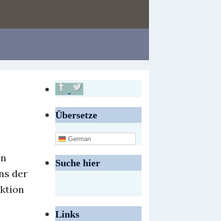
Übersetze
German
in
Suche hier
ns der
ktion
Links