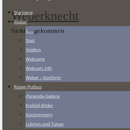
Weberknecht
Startseite
Weber
Nicht angekommen
Susi
Stasi
Hobbys
Webcamz
Webcam 24h
Weber – Konform
Rügen Putbus
rhineside-Galerie
Krefeld-Bilder
Vorpommern
Lubmin und Tutow