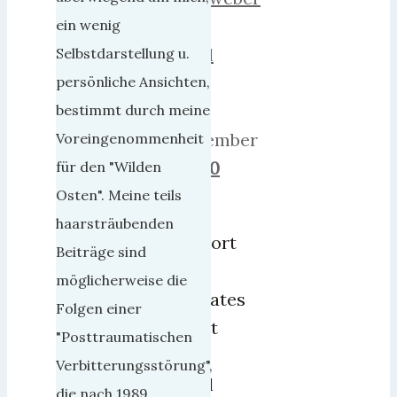
14.
ein wenig
April
Selbstdarstellung u.
2013
persönliche Ansichten,
25.
bestimmt durch meine
Dezember
Voreingenommenheit
2018
0
für den "Wilden
Osten". Meine teils
Das
haarsträubenden
Unwort
Beiträge sind
des
möglicherweise die
Monates
Folgen einer
heißt
"Posttraumatischen
im
Verbitterungsstörung",
April
die nach 1989