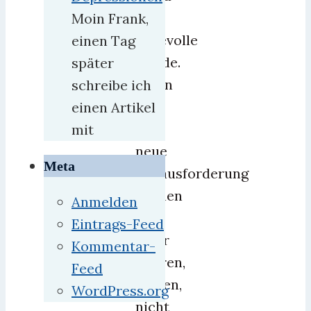
in
Moin Frank,
liebevolle
einen Tag
Hände.
später
Wenn
schreibe ich
Sie
einen Artikel
eine
mit
neue
Meta
Herausforderung
suchen
Anmelden
und
Eintrags-Feed
einer
Kommentar-
älteren,
Feed
dicken,
WordPress.org
nicht