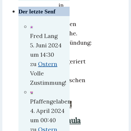
in
Der letzte Senf
der
letzten
Woche.
Fred Lang
Begründung:
5. Juni 2024
WIR
um 14:30
suggeriert
zu
Ostern
den
Volle
Menschen
Zustimmung!
ein
Pfaffengelaber
mehr
4. April 2024
Paula
um 00:40
zu
Ostern