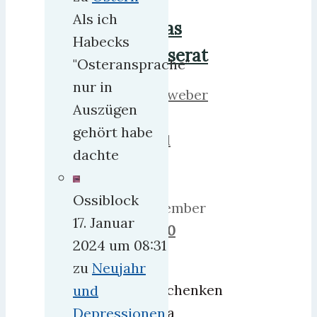
–
Als ich
Das
Habecks
Inserat
"Osteransprache"
nur in
herrweber
Auszügen
13.
gehört habe
April
dachte
2013
25.
Ossiblock
Dezember
17. Januar
2018
0
2024 um 08:31
Wir
zu
Neujahr
verschenken
und
Paula
Depressionen