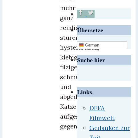
mehr
ganz
reinlichen,
Übersetze
sturen,
German
hysterischen,
kiebigen,
Suche hier
filzigen,
schmusebedürftigen
und
Links
abgedrehten
Katze
DEFA
aufgeschlossen
Filmwelt
gegenüberstehen,führt
Gedanken zur
Zeit