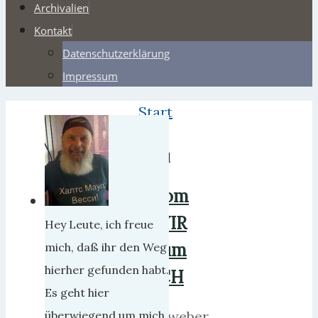
Archivalien
Kontakt
Datenschutzerklärung
Impressum
Start
2013
April
Vom
WIR
Hey Leute, ich freue
zum
mich, daß ihr den Weg
hierher gefunden habt.
ICH
Es geht hier
herrweber
überwiegend um mich,