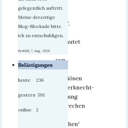
2013
gelegentlich auftritt.
“
Meine derzeitige
WIR“,
Blog-Blockade bitte
so
ich zu entschuldigen.
verlautet
es
Krefeld, 7. Aug.. 2026
von
Belästigungen
der
offiziösen
heute 236
Weberknecht-
gestern 591
Stiftung
„Sprechen
online 2
und
Brechen“