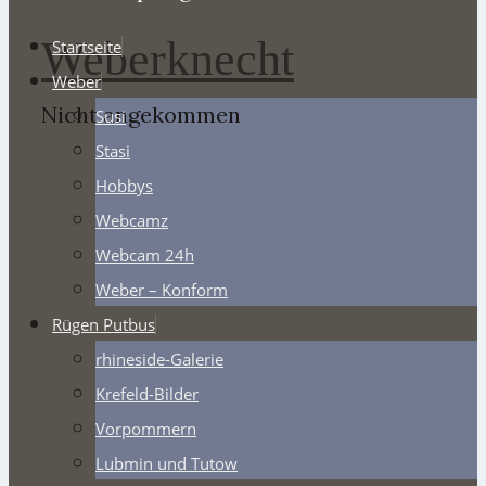
Weberknecht
Startseite
Weber
Nicht angekommen
Susi
Stasi
Hobbys
Webcamz
Webcam 24h
Weber – Konform
Rügen Putbus
rhineside-Galerie
Krefeld-Bilder
Vorpommern
Lubmin und Tutow