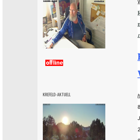
KREFELD-AKTUELL
8
J