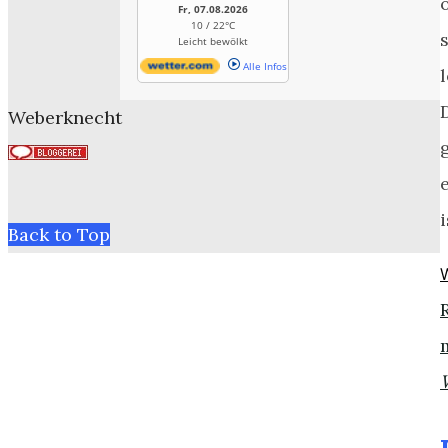
Fr, 07.08.2026
10 / 22°C
Leicht bewölkt
Alle Infos
Weberknecht
i
Back to Top