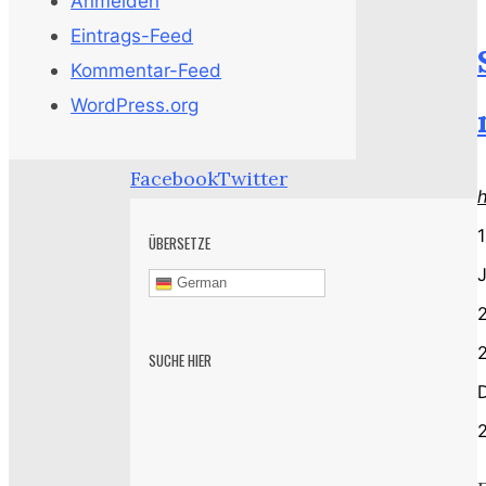
Anmelden
Eintrags-Feed
Kommentar-Feed
WordPress.org
Facebook
Twitter
1
ÜBERSETZE
J
German
2
SUCHE HIER