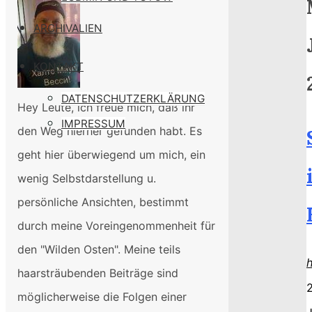
ARCHIVALIEN
KONTAKT
DATENSCHUTZERKLÄRUNG
Hey Leute, ich freue mich, daß ihr
IMPRESSUM
den Weg hierher gefunden habt. Es
geht hier überwiegend um mich, ein
wenig Selbstdarstellung u.
persönliche Ansichten, bestimmt
durch meine Voreingenommenheit für
den "Wilden Osten". Meine teils
haarsträubenden Beiträge sind
2
möglicherweise die Folgen einer