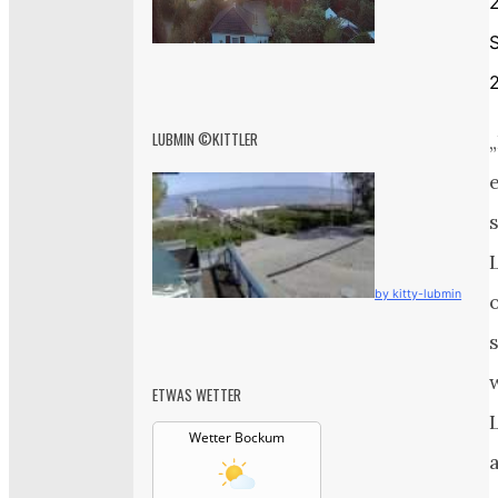
2
LUBMIN ©KITTLER
by kitty-lubmin
ETWAS WETTER
Wetter Bockum