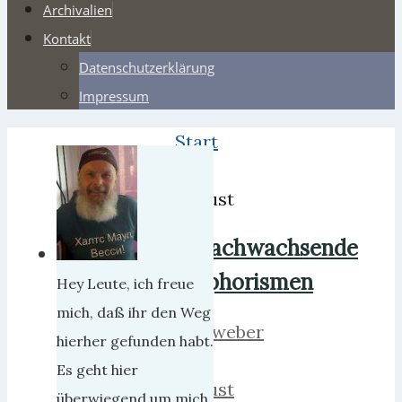
Archivalien
Kontakt
Datenschutzerklärung
Impressum
Start
2021
August
Nachwachsende
Aphorismen
Hey Leute, ich freue
mich, daß ihr den Weg
herrweber
hierher gefunden habt.
8.
Es geht hier
August
überwiegend um mich,