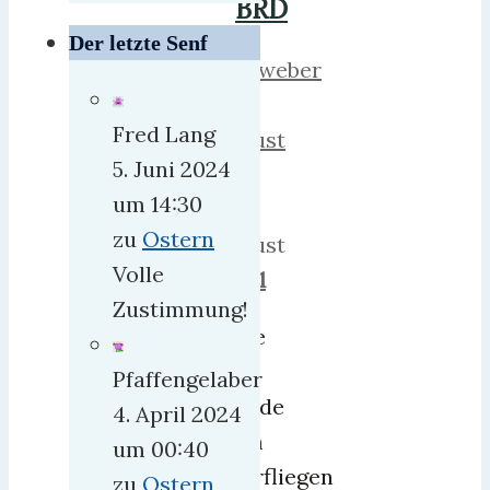
BRD
Der letzte Senf
herrweber
6.
Fred Lang
August
5. Juni 2024
2021
um 14:30
8.
zu
Ostern
August
Volle
2021
1
Zustimmung!
Habe
ich
Pfaffengelaber
gerade
4. April 2024
beim
um 00:40
Überfliegen
zu
Ostern