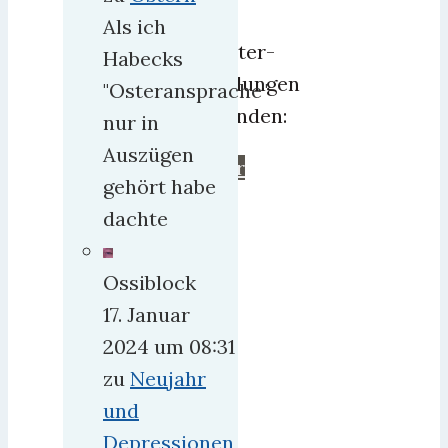
von
Als ich
Twitter-
Habecks
Meldungen
"Osteransprache"
gefunden:
nur in
Auszügen
mehr
gehört habe
dachte
Ossiblock
17. Januar
2024 um 08:31
zu
Neujahr
und
Depressionen