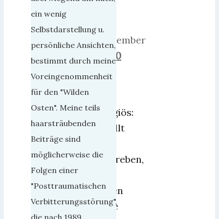
2021
ein wenig
10.
Selbstdarstellung u.
September
persönliche Ansichten,
2021
0
bestimmt durch meine
Voreingenommenheit
für den "Wilden
Osten". Meine teils
Religiös:
haarsträubenden
Erfüllt
Beiträge sind
vom
möglicherweise die
Bestreben,
Folgen einer
ein
"Posttraumatischen
Leben
Verbitterungsstörung",
ohne
die nach 1989