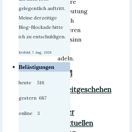
tiefere
gelegentlich auftritt.
Bedeutung
Meine derzeitige
durch
Blog-Blockade bitte
höheren
ich zu entschuldigen.
Blödsinn
zu
Krefeld, 7. Aug.. 2026
adeln.
Belästigungen
mehr
heute 516
Zeitgeschehen
gestern 687
in
der
online 3
aktuellen