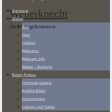
Weberknecht
Startseite
Weber
Nicht angekommen
Susi
Stasi
Hobbys
Webcamz
Webcam 24h
Weber – Konform
Rügen Putbus
rhineside-Galerie
Krefeld-Bilder
Vorpommern
Lubmin und Tutow