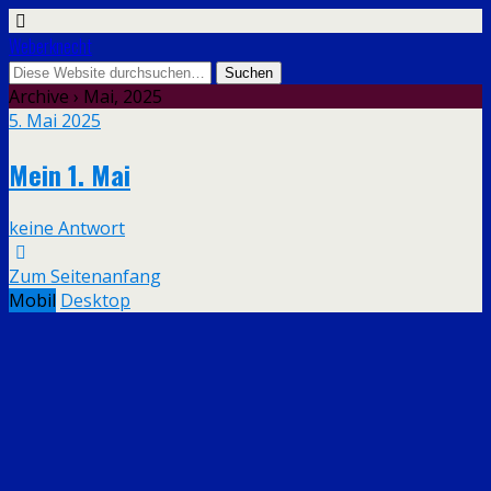
Weberknecht
Archive › Mai, 2025
5. Mai 2025
Mein 1. Mai
keine Antwort
Zum Seitenanfang
Mobil
Desktop