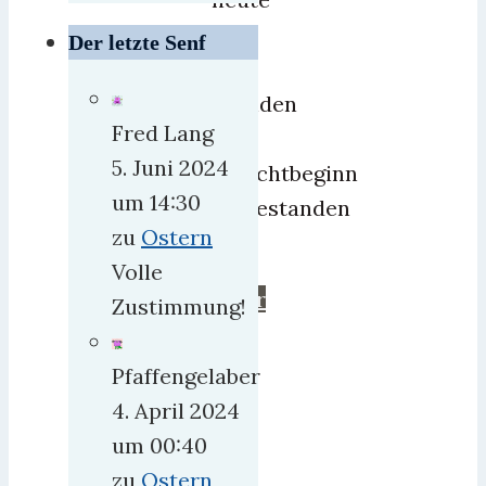
früh
Der letzte Senf
2
Stunden
Fred Lang
vor
5. Juni 2024
Schichtbeginn
um 14:30
aufgestanden
zu
Ostern
bin
Volle
mehr
Zustimmung!
Pfaffengelaber
4. April 2024
um 00:40
zu
Ostern