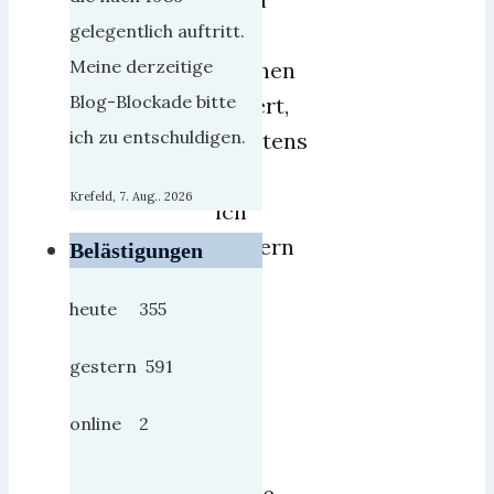
gelegentlich auftritt.
ein
Meine derzeitige
bischen
Blog-Blockade bitte
dauert,
ich zu entschuldigen.
zweitens
weil
Krefeld, 7. Aug.. 2026
ich
gestern
Belästigungen
zu
heute 355
früh
in
gestern 591
´s
Bett
online 2
und
heute