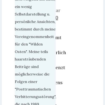
29.
ein wenig
Januar
Selbstdarstellung u.
2019
0
persönliche Ansichten,
bestimmt durch meine
…
Voreingenommenheit
kommt
für den "Wilden
hier
Osten". Meine teils
natürlich
haarsträubenden
nur
Beiträge sind
begrenzt
möglicherweise die
auf.
Folgen einer
Erstens
"Posttraumatischen
weil
Verbitterungsstörung",
es
die nach 1989
noch