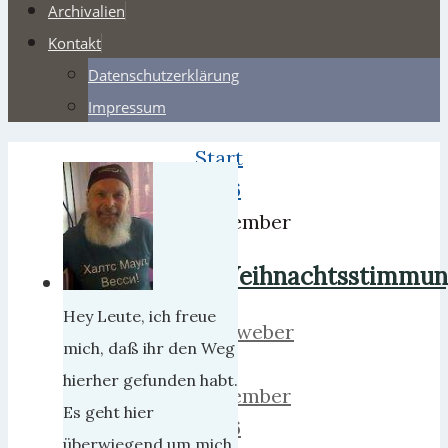
Archivalien
Kontakt
Datenschutzerklärung
Impressum
Start
2006
Dezember
Weihnachtsstimmu
Hey Leute, ich freue
herrweber
mich, daß ihr den Weg
4.
hierher gefunden habt.
Dezember
Es geht hier
2006
überwiegend um mich,