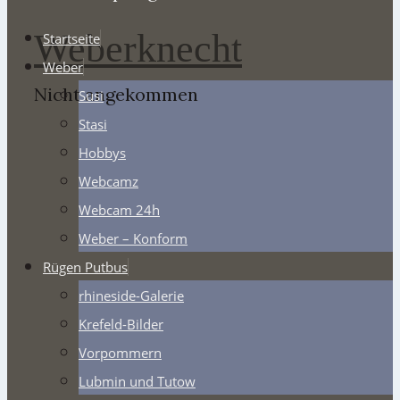
Weberknecht
Startseite
Weber
Nicht angekommen
Susi
Stasi
Hobbys
Webcamz
Webcam 24h
Weber – Konform
Rügen Putbus
rhineside-Galerie
Krefeld-Bilder
Vorpommern
Lubmin und Tutow