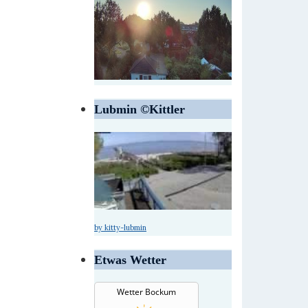
Lubmin ©Kittler
by kitty-lubmin
Etwas Wetter
Wetter Bockum