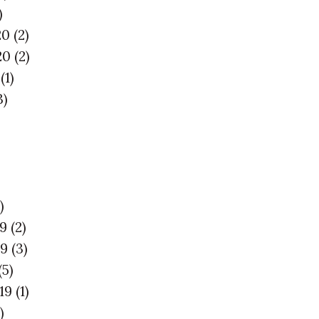
)
20
(2)
20
(2)
0
(1)
3)
)
19
(2)
19
(3)
(5)
019
(1)
)