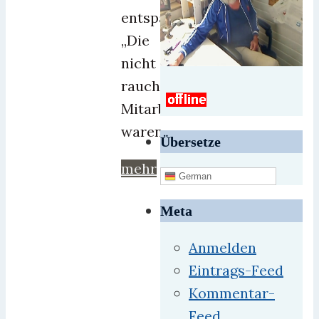
entspannen:
„Die
nicht
rauchenden
Mitarbeiter
waren
Übersetze
mehr
German
Meta
Anmelden
Eintrags-Feed
Kommentar-
Feed