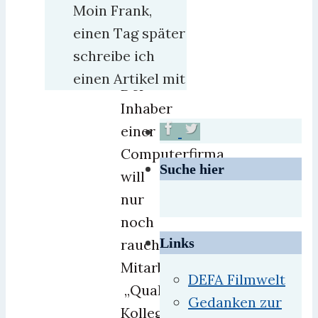
17.
Moin Frank,
Januar
einen Tag später
2019
2
schreibe ich
einen Artikel mit
Der
Inhaber
einer
Computerfirma
Suche hier
will
nur
noch
Links
rauchende
Mitarbeiter
DEFA Filmwelt
„Qualmfreie
Gedanken zur
Kollegen