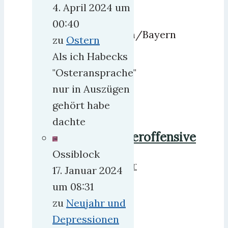
den
4. April 2024 um
Bereich
00:40
Schwaben/Bayern
zu
Ostern
gar
Als ich Habecks
nicht
"Osteransprache"
hätte
nur in Auszügen
gehört habe
mehr
dachte
Raucheroffensive
Ossiblock
herrweber
17. Januar 2024
8.
um 08:31
Januar
zu
Neujahr und
2008
Depressionen