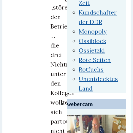
Zeit
„stören
Kundschafter
den
der DDR
Betriebsfrieden“
Monopoly
…
Ossiblock
die
Ossietzki
drei
Rote Seiten
Nichtraucher
Rotfuchs
unter
Unentdecktes
den
Land
Kollegen
wollten
webercam
sich
partout
nicht