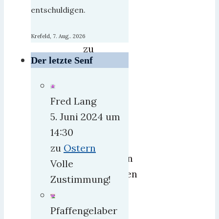
unter
entschuldigen.
die
Leute
Krefeld, 7. Aug.. 2026
zu
Der letzte Senf
bringen,
das
nur
Fred Lang
ein
5. Juni 2024 um
Fünftel
14:30
der
zu
Ostern
Deutschen
Volle
ansprechen
Zustimmung!
dürfte
und
Pfaffengelaber