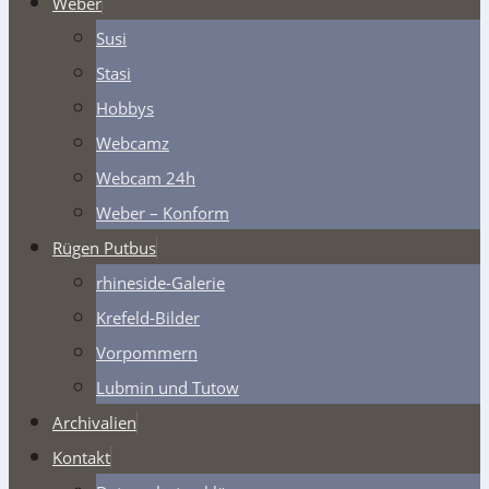
Weber
Susi
Stasi
Hobbys
Webcamz
Webcam 24h
Weber – Konform
Rügen Putbus
rhineside-Galerie
Krefeld-Bilder
Vorpommern
Lubmin und Tutow
Archivalien
Kontakt