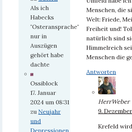
Umfeld habe ich 
Als ich
Menschen, die si
Habecks
Welt: Friede, Me
"Osteransprache"
Freiheit und! To
nur in
natürlich sind 
Auszügen
Himmelreich sei 
gehört habe
Menschen die ge
dachte
Antworten
Ossiblock
17. Januar
HerrWeber
2024 um 08:31
9. Dezember
zu
Neujahr
und
Krefeld wird
Depressionen