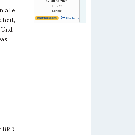
Sa, 08.08.2026
11 / 27°C
n alle
Sonnig
iheit,
Alle Infos
. Und
Das
r BRD.