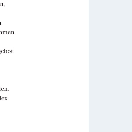
n,
.
ommen
gebot
en.
dex