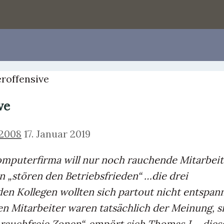
roffensive
ve
 2008
17. Januar 2019
omputerfirma will nur noch rauchende Mitarbeit
 „stören den Betriebsfrieden“ …die drei
en Kollegen wollten sich partout nicht entspan
n Mitarbeiter waren tatsächlich der Meinung, s
rauchfreie Zonen“, empört sich Thomas J., „dies