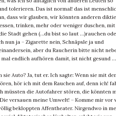
n, was ich so alltäglich von anderen Leuten so
nd tolerieren. Das ist normal! das ist menschli
n, dass wir glauben, wir könnten anderen diktie
essen, trinken, mehr oder weniger duschen, mit
die Stadt gehen (…du bist so laut …)rauchen od
ch nun ja – Zigarette nein, Schnäpsle ja und
inandersein, aber du Raucherin bitte nicht neb
 mal endlich aufhören damit, ist nicht gesund …
n sie Auto? Ja, tut er. Ich sagte: Wenn sie mit d
ren, hör ich mit dem Rauchen auf, denn ich! fa
h müssten die Autofahrer stören, die könnten m
 Die versauen meine Umwelt! – Komme mir vor w
 völlig bekloppten Affentheater. Nirgendwo in m