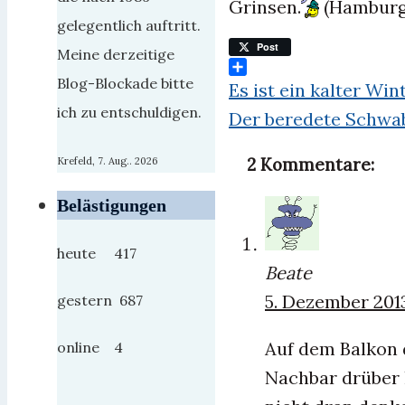
Grinsen.
(Hamburge
gelegentlich auftritt.
Post
Meine derzeitige
Teilen
Blog-Blockade bitte
Es ist ein kalter Win
ich zu entschuldigen.
Der beredete Schwa
2 Kommentare:
Krefeld, 7. Aug.. 2026
Belästigungen
heute 417
Beate
5. Dezember 201
gestern 687
Auf dem Balkon 
online 4
Nachbar drüber 