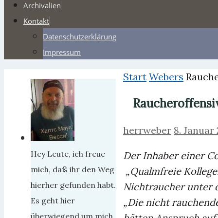
Archivalien
Kontakt
Datenschutzerklärung
Impressum
Start
Webers
Rauche
Raucheroffensi
herrweber
8. Januar
Hey Leute, ich freue
Der Inhaber einer C
mich, daß ihr den Weg
„Qualmfreie Kollegen
hierher gefunden habt.
Nichtraucher unter d
Es geht hier
„Die nicht rauchende
überwiegend um mich,
hätten Anspruch auf 