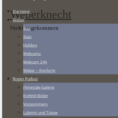
Weberknecht
Startseite
Weber
Nicht angekommen
Susi
Stasi
Hobbys
Webcamz
Webcam 24h
Weber – Konform
Rügen Putbus
rhineside-Galerie
Krefeld-Bilder
Vorpommern
Lubmin und Tutow