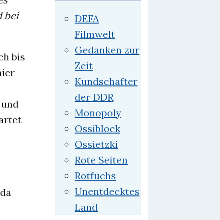
d bei
DEFA
Filmwelt
Gedanken zur
ch bis
Zeit
hier
Kundschafter
der DDR
 und
Monopoly
artet
Ossiblock
Ossietzki
Rote Seiten
Rotfuchs
Unentdecktes
 da
Land