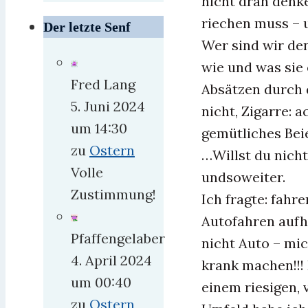
nicht dran denke
riechen muss – u
Der letzte Senf
Wer sind wir den
wie und was sie 
Fred Lang
Absätzen durch 
5. Juni 2024
nicht, Zigarre: a
um 14:30
gemütliches Beie
zu
Ostern
…Willst du nicht
Volle
undsoweiter.
Zustimmung!
Ich fragte: fahre
Autofahren aufhö
Pfaffengelaber
nicht Auto – mic
4. April 2024
krank machen!!!
um 00:40
einem riesigen,
zu
Ostern