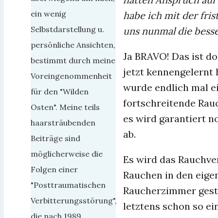
ein wenig
habe ich mit der fri
Selbstdarstellung u.
uns nunmal die besse
persönliche Ansichten,
Ja BRAVO! Das ist do
bestimmt durch meine
jetzt kennengelernt 
Voreingenommenheit
wurde endlich mal ei
für den "Wilden
fortschreitende Rauc
Osten". Meine teils
es wird garantiert n
haarsträubenden
ab.
Beiträge sind
möglicherweise die
Es wird das Rauchve
Folgen einer
Rauchen in den eige
"Posttraumatischen
Raucherzimmer gesta
Verbitterungsstörung",
letztens schon so e
die nach 1989