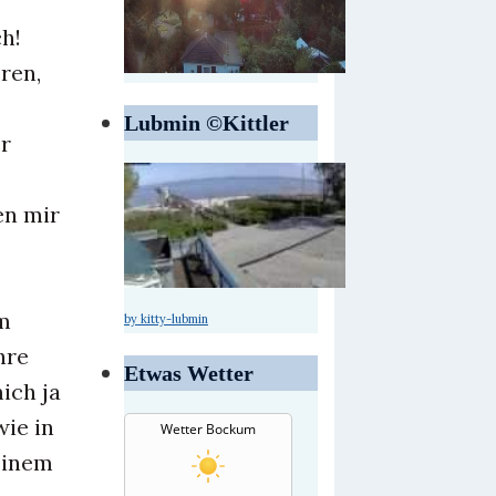
ch!
ren,
Lubmin ©Kittler
er
en mir
em
by kitty-lubmin
hre
Etwas Wetter
ich ja
ie in
Wetter Bockum
einem