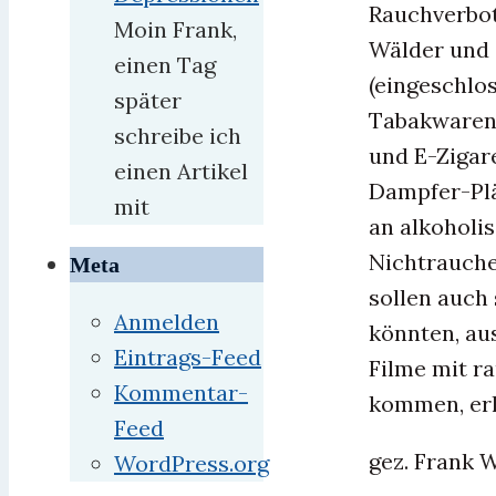
Rauchverbot 
Moin Frank,
Wälder und 
einen Tag
(eingeschlo
später
Tabakwaren
schreibe ich
und E-Zigar
einen Artikel
Dampfer-Plä
mit
an alkoholi
Nichtrauche
Meta
sollen auch
Anmelden
könnten, au
Eintrags-Feed
Filme mit r
Kommentar-
kommen, erh
Feed
gez. Frank
WordPress.org