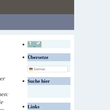
Übersetze
German
er
Suche hier
nen:
ie
Links
es