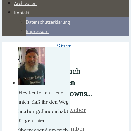
Archivalien
Kontakt
Datenschutzerklärung
Impressum
Start
2011
Nach
den
Clowns…
Hey Leute, ich freue
mich, daß ihr den Weg
herrweber
hierher gefunden habt.
3.
Es geht hier
Dezember
überwiegend um mich,