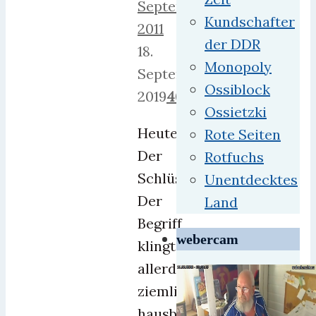
September
Kundschafter
2011
der DDR
18.
Monopoly
September
Ossiblock
2019
46
Ossietzki
Heute:
Rote Seiten
Der
Rotfuchs
Schlüsselfinder.
Unentdecktes
Der
Land
Begriff
webercam
klingt
allerdings
ziemlich
hausbacken