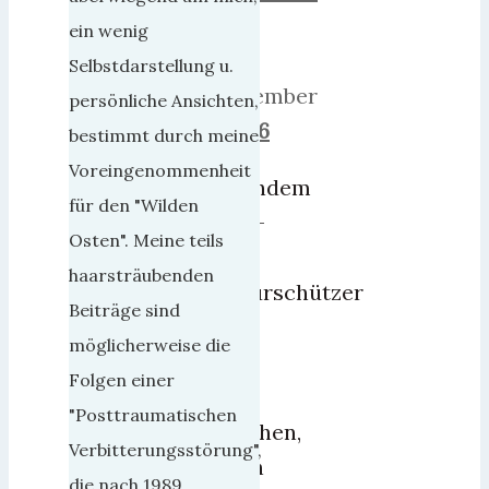
2011
ein wenig
25.
Selbstdarstellung u.
Dezember
persönliche Ansichten,
2018
6
bestimmt durch meine
Voreingenommenheit
Nachdem
für den "Wilden
Tier-
Osten". Meine teils
und
haarsträubenden
Naturschützer
Beiträge sind
seit
möglicherweise die
ein
Folgen einer
paar
"Posttraumatischen
Wochen,
Verbitterungsstörung",
noch
die nach 1989