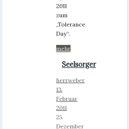
2011
zum
„Tolerance
Day“.
mehr
Seelsorger
herrweber
13.
Februar
2011
25.
Dezember