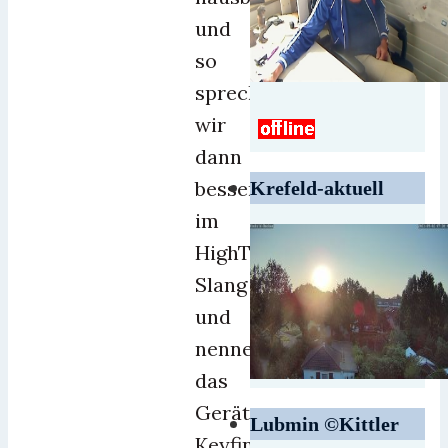
und
so
sprechen
wir
dann
besser
Krefeld-aktuell
im
HighTech-
Slang
und
nennen
das
Gerät
Lubmin ©Kittler
Keyfinder,