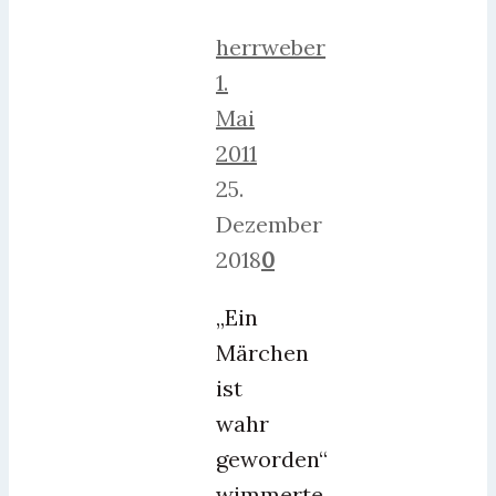
herrweber
1.
Mai
2011
25.
Dezember
2018
0
„Ein
Märchen
ist
wahr
geworden“
wimmerte