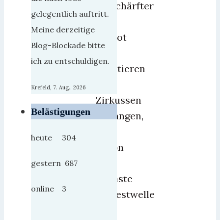
verschärfter
gelegentlich auftritt.
ein
Meine derzeitige
Verbot
Blog-Blockade bitte
von
ich zu entschuldigen.
Wildtieren
in
Krefeld, 7. Aug.. 2026
Zirkussen
Belästigungen
verlangen,
rollt
heute 304
schon
die
gestern 687
nächste
online 3
Protestwelle
auf