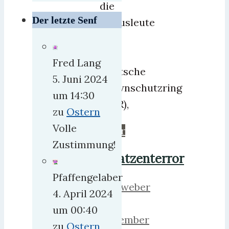
die
Der letzte Senf
Zirkusleute
zu:
Der
Fred Lang
Deutsche
5. Juni 2024
Clownschutzring
um 14:30
(DCR),
zu
Ostern
Volle
mehr
Zustimmung!
Katzenterror
Pfaffengelaber
herrweber
4. April 2024
28.
um 00:40
November
zu
Ostern