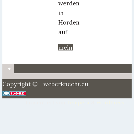
werden
in
Horden
auf
mehr
Copyright © - weberknecht.eu
Präsentiert von
Tempera
&
WordPress.