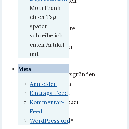
werden
Moin Frank,
–
einen Tag
er
später
konnte
schreibe ich
sich,
einen Artikel
sicher
mit
auch
aus
Meta
Altersgründen,
kaum
Anmelden
noch
Eintrags-Feed
bewegen
Kommentar-
und
Feed
wurde
WordPress.org