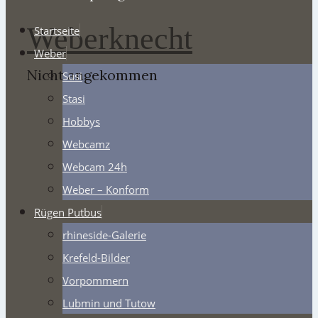
Weberknecht
Startseite
Weber
Nicht angekommen
Susi
Stasi
Hobbys
Webcamz
Webcam 24h
Weber – Konform
Rügen Putbus
rhineside-Galerie
Krefeld-Bilder
Vorpommern
Lubmin und Tutow