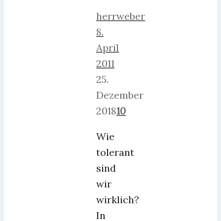
herrweber
8.
April
2011
25.
Dezember
2018
10
Wie
tolerant
sind
wir
wirklich?
In