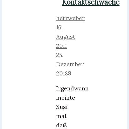
Kontaktschwäche
herrweber
16.
August
2011
25.
Dezember
2018
8
Irgendwann
meinte
Susi
mal,
daß