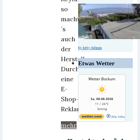
so
macht
´s
auch
der
by kitty-lubmin
Hersteller.
Etwas Wetter
Durch
eine
Wetter Bockum
E-
Shop-
Sa, 08.08.2026
11 / 26°C
Reklamemail
Sonnig
Alle Infos
mehr