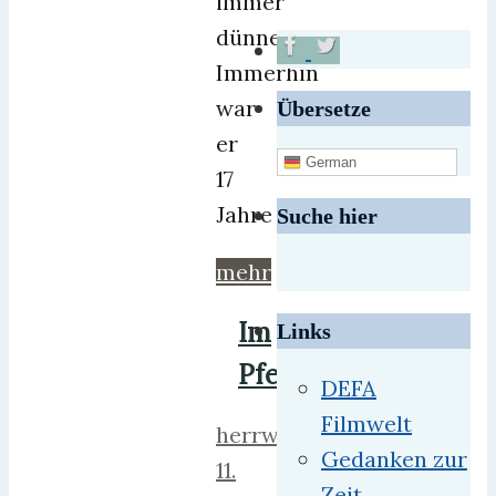
immer
dünner.
Immerhin
war
Übersetze
er
German
17
Jahre
Suche hier
mehr
Im
Links
Pfeifkonzert
DEFA
Filmwelt
herrweber
Gedanken zur
11.
Zeit