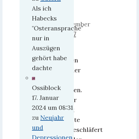
2011
Als ich
25.
Habecks
Dezember
"Osteransprache"
2018
7
nur in
Auszügen
Wir
gehört habe
haben
dachte
wieder
2
Ossiblock
Katzen.
17. Januar
Kater
2024 um 08:31
Felix
zu
Neujahr
mußte
und
eingeschläfert
Depressionen