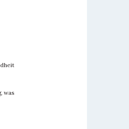
ndheit
g, was