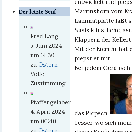
entwickelt und piep
Martinshorn vom Kra
Der letzte Senf
Laminatplatte läßt s
Susis künstliche, as
Fred Lang
Klappern der Kellert
5. Juni 2024
Mit der Eieruhr hat 
um 14:30
piepst er mit.
zu
Ostern
Bei jedem Geräusch
Volle
Zustimmung!
Pfaffengelaber
4. April 2024
das Piepsen.
um 00:40
besser, wo sich mein
zu
Ostern
dieses Keyfinders wa