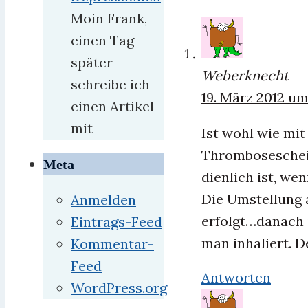
Moin Frank,
einen Tag
später
Weberknecht
schreibe ich
19. März 2012 um
einen Artikel
mit
Ist wohl wie mi
Thrombosescheiß
Meta
dienlich ist, we
Die Umstellung a
Anmelden
erfolgt…danach i
Eintrags-Feed
man inhaliert. D
Kommentar-
Feed
Antworten
WordPress.org