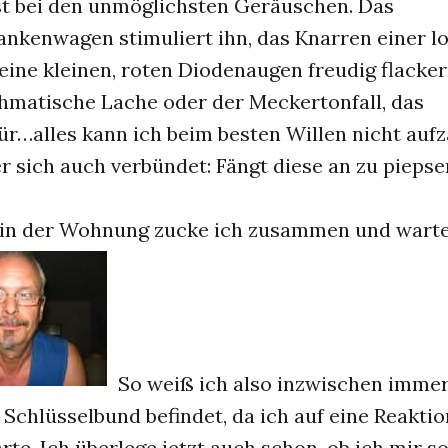
st bei den unmöglichsten Geräuschen. Das
nkenwagen stimuliert ihn, das Knarren einer l
eine kleinen, roten Diodenaugen freudig flacker
thmatische Lache oder der Meckertonfall, das
ür…alles kann ich beim besten Willen nicht aufz
er sich auch verbündet: Fängt diese an zu piepse
 in der Wohnung zucke ich zusammen und warte
So weiß ich also inzwischen imme
 Schlüsselbund befindet, da ich auf eine Reaktio
rte. Ich überlege jetzt auch schon, ob ich mir s