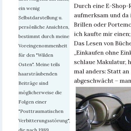
Durch eine E-Shop-R
ein wenig
aufmerksam und da i
Selbstdarstellung u.
Brillen oder Portem
persönliche Ansichten,
ich kaufte mir einen;
bestimmt durch meine
Das Lesen von Büche
Voreingenommenheit
„Einkaufen ohne Eink
für den "Wilden
schlaue Makulatur, h
Osten". Meine teils
mal anders: Statt an
haarsträubenden
abgeschwächt – man 
Beiträge sind
möglicherweise die
Folgen einer
"Posttraumatischen
Verbitterungsstörung",
die nach 1989