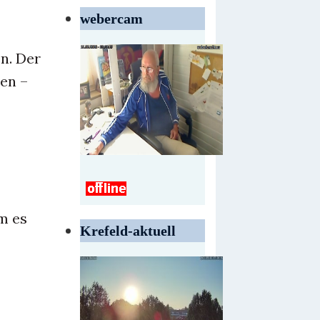
webercam
n. Der
den –
m es
Krefeld-aktuell