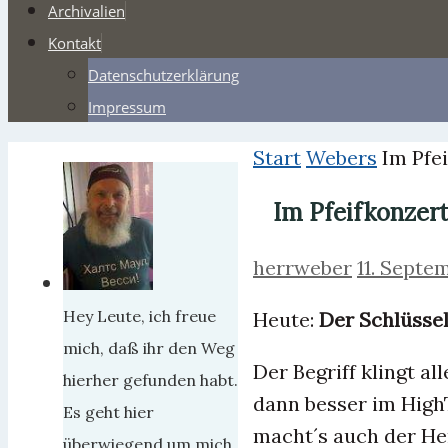
Archivalien
Kontakt
Datenschutzerklärung
Impressum
Start
Webers
Im Pfe
Im Pfeifkonzer
herrweber
11. Septe
Hey Leute, ich freue
Heute:
Der Schlüssel
mich, daß ihr den Weg
Der Begriff klingt a
hierher gefunden habt.
dann besser im Hig
Es geht hier
macht´s auch der Her
überwiegend um mich,