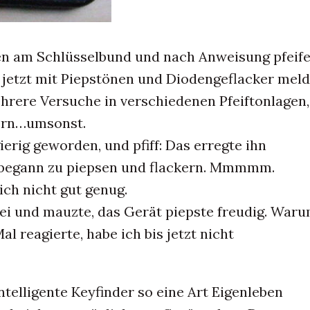
n am Schlüsselbund und nach Anweisung pfeife
h jetzt mit Piepstönen und Diodengeflacker mel
hrere Versuche in verschiedenen Pfeiftonlagen,
gern…umsonst.
erig geworden, und pfiff: Das erregte ihn
 begann zu piepsen und flackern. Mmmmm.
ch nicht gut genug.
ei und mauzte, das Gerät piepste freudig. Waru
Mal reagierte, habe ich bis jetzt nicht
ntelligente Keyfinder so eine Art Eigenleben