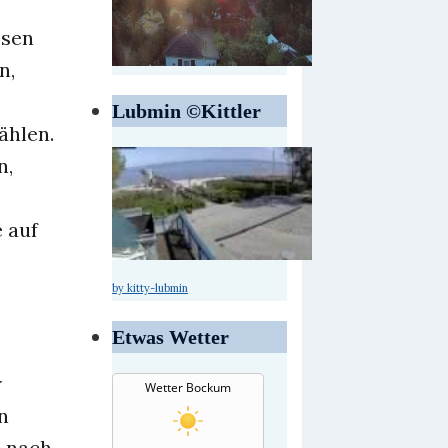
osen
n,
Lubmin ©Kittler
ählen.
n,
 auf
by kitty-lubmin
Etwas Wetter
r
Wetter Bockum
n
o nach