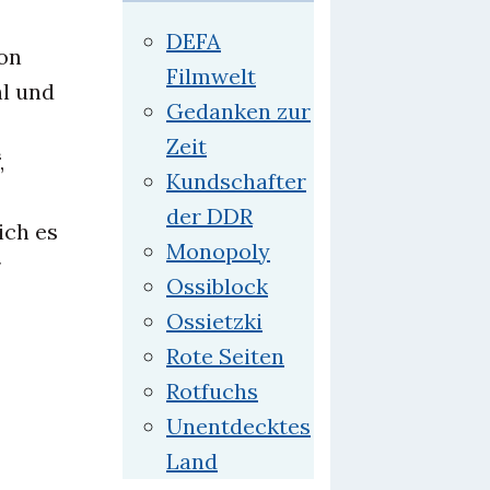
DEFA
on
Filmwelt
hl und
Gedanken zur
Zeit
,
Kundschafter
der DDR
ich es
Monopoly
Ossiblock
Ossietzki
Rote Seiten
Rotfuchs
Unentdecktes
Land