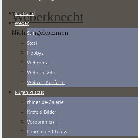
Weberknecht
Startseite
Weber
Nicht angekommen
Susi
Stasi
Hobbys
Webcamz
Webcam 24h
Weber – Konform
Rügen Putbus
rhineside-Galerie
Krefeld-Bilder
Vorpommern
Lubmin und Tutow