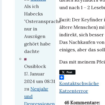
Als ich
und nach 1 – 2 Leseb
Habecks
Fazit: Der Keyfinder 
"Osteransprache"
ältere Menschen) mi
nur in
indirekt, sich besser
Auszügen
Das Nachkaufen von 
gehört habe
einiges, aber das sol
dachte
Das mit meinem Pfe
Ossiblock
Post
17. Januar
2024 um 08:31
Teilen
Kontaktschwäche
zu
Neujahr
Katzenterror
und
46 Kommentare:
Depressionen