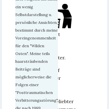
ein wenig
Selbstdarstellung u.
persönliche Ansichten,
bestimmt durch meine
Nicht
Voreingenommenheit
nur
für den "Wilden
bei
Osten". Meine teils
Twitter.
haarsträubenden
Beiträge sind
Adolf
möglicherweise die
Hitler
Folgen einer
ist
"Posttraumatischen
kein
Verbitterungsstörung",
unbeliebter
die nach 1989