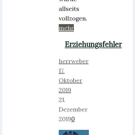
allseits
vollzogen.
mehr
Erziehungsfehler
herrweber
17.
Oktober
2019
21.
Dezember
2019
0