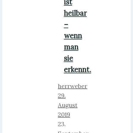
ist
heilbar
–
wenn
man
sie
erkennt.
herrweber
29.
August
2019
23.