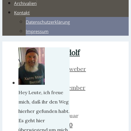
Archivalien
Kontakt
Datenschutzerklärung
Impressum
Adolf
herrweber
14.
November
Hey Leute, ich freue
2019
mich, daß ihr den Weg
19.
hierher gefunden habt.
Februar
Es geht hier
2021
0
überwiegend um mich,