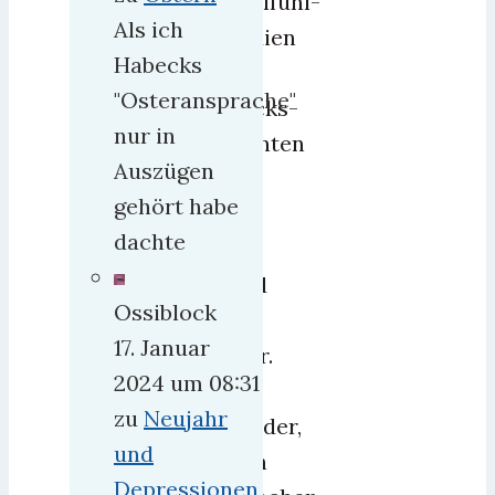
Wohlfühl-
Als ich
Studien
Habecks
und
"Osteransprache"
Glücks-
nur in
Atlanten
Auszügen
gibt
gehört habe
es
dachte
wie
Sand
Ossiblock
am
17. Januar
Meer.
2024 um 08:31
Kein
zu
Neujahr
Wunder,
und
denn
Depressionen