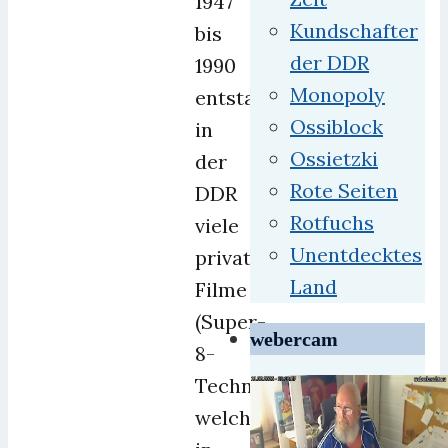
1947
Kundschafter
bis
der DDR
1990
Monopoly
entstanden
Ossiblock
in
Ossietzki
der
Rote Seiten
DDR
Rotfuchs
viele
Unentdecktes
private
Land
Filme
(Super-
webercam
8-
Technik),
welche