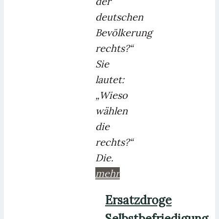
der
deutschen
Bevölkerung
rechts?“
Sie
lautet:
„Wieso
wählen
die
rechts?“
Die.
mehr
Ersatzdroge
Selbstbefriedigung