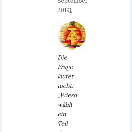
September
2019
1
Die
Frage
lautet
nicht:
„Wieso
wählt
ein
Teil