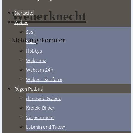
Weberknecht
Startseite
Weber
Susi
Nicht angekommen
Stasi
Hobbys
Webcamz
Webcam 24h
Weber – Konform
Rügen Putbus
rhineside-Galerie
Krefeld-Bilder
Vorpommern
Lubmin und Tutow