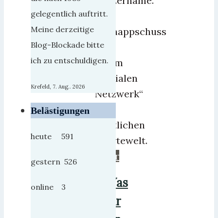
Nutzername.
gelegentlich auftritt.
Ein
Meine derzeitige
Schnappschuss
Blog-Blockade bitte
aus
ich zu entschuldigen.
einem
„Sozialen
Krefeld, 7. Aug.. 2026
Netzwerk“
der
Belästigungen
westlichen
heute 591
Wertewelt.
mehr
gestern 526
Was
online 3
für