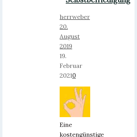
herrweber
20.
August
2019
19.
Februar
2021
0
Eine
kostengünstige