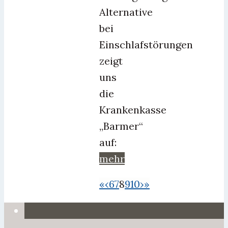
Alternative
bei
Einschlafstörungen
zeigt
uns
die
Krankenkasse
„Barmer“
auf:
mehr
«
‹
6
7
8
9
10
›
»