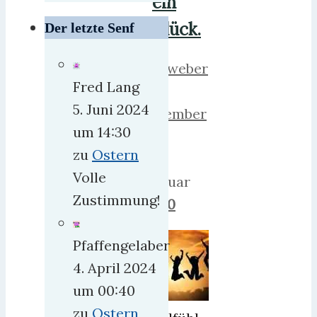
ein
Glück.
Der letzte Senf
herrweber
Fred Lang
6.
5. Juni 2024
November
um 14:30
2019
zu
Ostern
19.
Volle
Februar
Zustimmung!
2021
0
Pfaffengelaber
4. April 2024
um 00:40
zu
Ostern