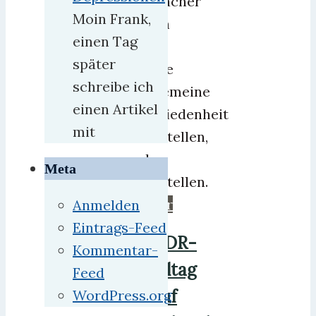
einfacher
Moin Frank,
kann
einen Tag
man
später
keine
schreibe ich
allgemeine
einen Artikel
Zufriedenheit
mit
herstellen,
also
Meta
darstellen.
mehr
Anmelden
Eintrags-Feed
DDR-
Kommentar-
Alltag
Feed
auf
WordPress.org