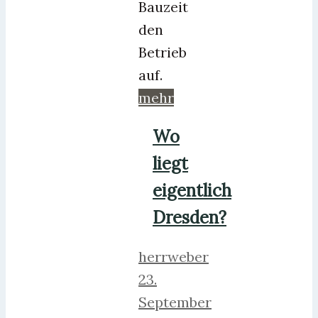
Bauzeit
den
Betrieb
auf.
mehr
Wo
liegt
eigentlich
Dresden?
herrweber
23.
September