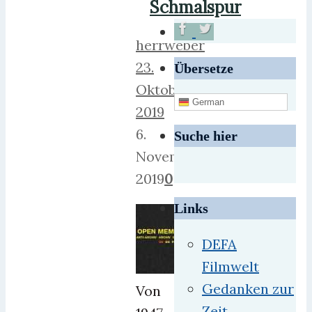
Schmalspur
herrweber
23.
Übersetze
Oktober
German
2019
6.
Suche hier
November
2019
0
Links
DEFA
Filmwelt
Gedanken zur
Von
Zeit