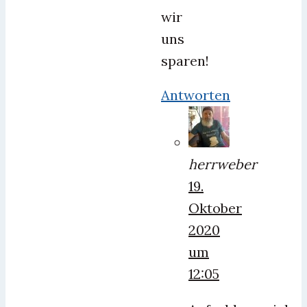
wir
uns
sparen!
Antworten
herrweber
19.
Oktober
2020
um
12:05