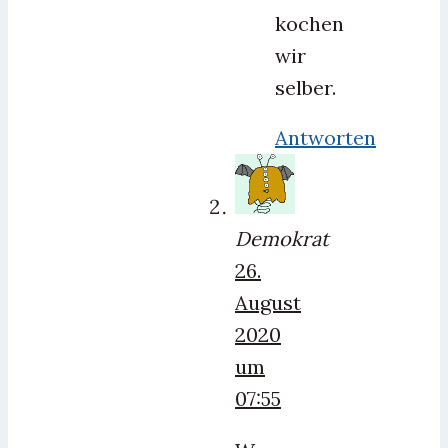
kochen
wir
selber.
Antworten
Demokrat
26.
August
2020
um
07:55