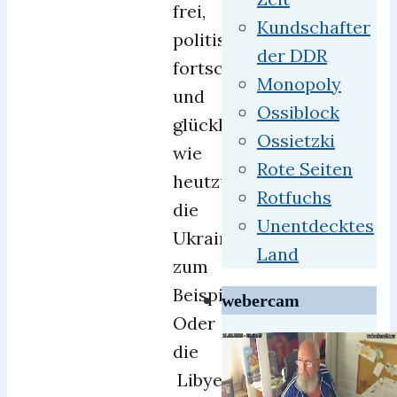
frei,
Kundschafter
politisch
der DDR
fortschrittlich
Monopoly
und
Ossiblock
glücklich
Ossietzki
wie
Rote Seiten
heutzutage
Rotfuchs
die
Unentdecktes
Ukrainer,
Land
zum
Beispiel.
webercam
Oder
die
Libyer.