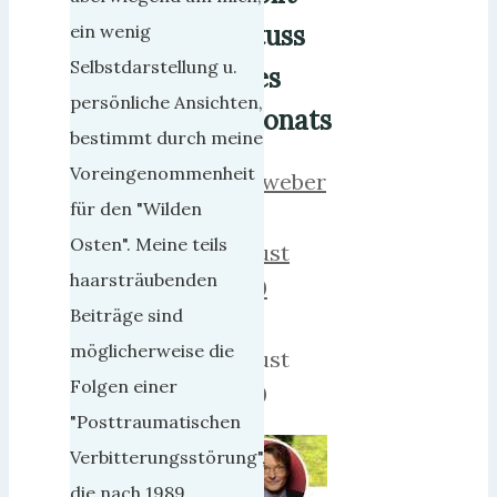
Stuss
ein wenig
Selbstdarstellung u.
des
persönliche Ansichten,
Monats
bestimmt durch meine
Voreingenommenheit
herrweber
für den "Wilden
24.
Osten". Meine teils
August
haarsträubenden
2020
Beiträge sind
26.
möglicherweise die
August
Folgen einer
2020
"Posttraumatischen
Verbitterungsstörung",
die nach 1989