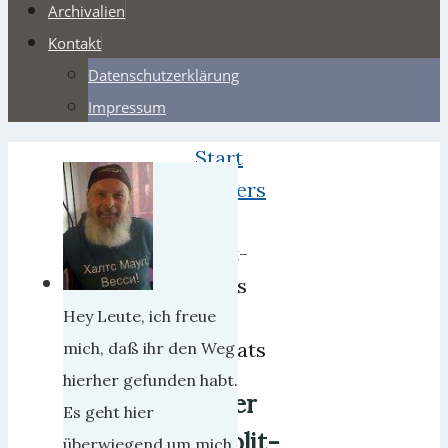
Archivalien
Kontakt
Datenschutzerklärung
Impressum
Start
Webers
Der
Polit-
Stuss
des
Hey Leute, ich freue
Monats
mich, daß ihr den Weg
hierher gefunden habt.
Der
Es geht hier
Polit-
überwiegend um mich,