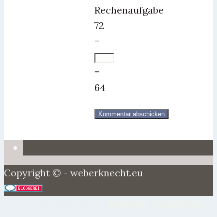
Rechenaufgabe
72
−
=
64
Copyright © - weberknecht.eu
Präsentiert von
Tempera
&
WordPress.