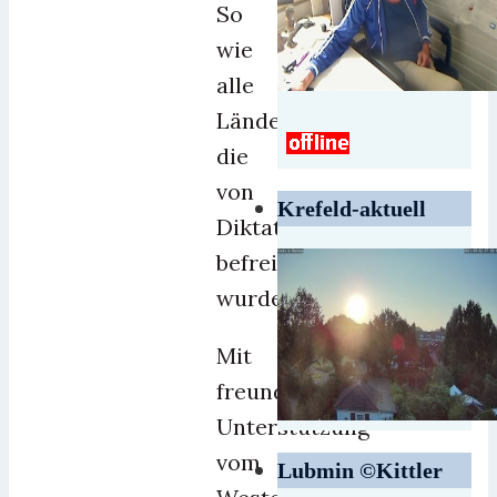
So
wie
alle
Länder,
die
von
Krefeld-aktuell
Diktatoren
befreit
wurden.
Mit
freundlicher
Unterstützung
vom
Lubmin ©Kittler