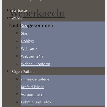
Weberknecht
Startseite
Weber
Nicht angekommen
Susi
Stasi
Hobbys
Webcamz
Webcam 24h
Weber – Konform
Rügen Putbus
rhineside-Galerie
Krefeld-Bilder
Vorpommern
Lubmin und Tutow