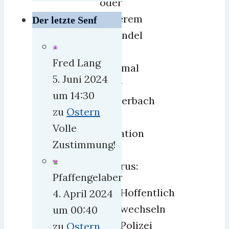
oder
anderem
Der letzte Senf
Gesindel
an.
Fred Lang
Diesmal
5. Juni 2024
Herr
um 14:30
Lauterbach
zu
Ostern
zur
Volle
Situation
Zustimmung!
in
Belarus:
Pfaffengelaber
Hoffentlich
4. April 2024
wechseln
um 00:40
Polizei
zu
Ostern