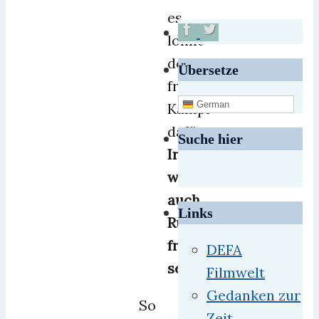
es
lohnt
der
Übersetze
friedliche
German
Kampf
dafür.
Suche hier
Irgendwann
wird
auch
Links
Russland
frei
DEFA
sein.
Filmwelt
Gedanken zur
So
Zeit