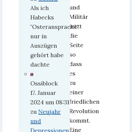
und
Als ich
Militär
Habecks
jetzt
"Osteransprache"
die
nur in
Seite
Auszügen
so
gehört habe
dass
dachte
es
zu
Ossiblock
einer
17. Januar
friedlichen
2024 um 08:31
Revolution
zu
Neujahr
kommt.
und
Eine
Depressionen