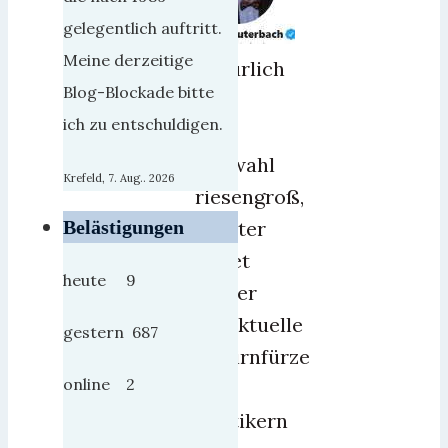
gelegentlich auftritt.
Meine derzeitige
Natürlich
Blog-Blockade bitte
ist
ich zu entschuldigen.
die
Auswahl
Krefeld, 7. Aug.. 2026
riesengroß,
Twitter
Belästigungen
bietet
heute 9
immer
topaktuelle
gestern 687
Gehirnfürze
online 2
von
Politikern