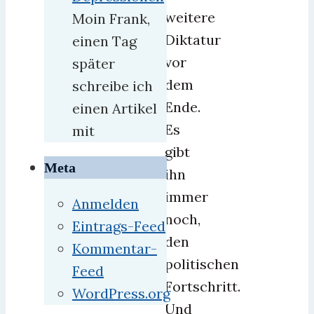
weitere
Moin Frank,
Diktatur
einen Tag
vor
später
dem
schreibe ich
Ende.
einen Artikel
Es
mit
gibt
Meta
ihn
immer
Anmelden
noch,
Eintrags-Feed
den
Kommentar-
politischen
Feed
Fortschritt.
WordPress.org
Und