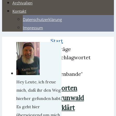
Archivalien
Kontakt
Datenschutzerklärung
Impressum
Start
Beiträge
verschlagwortet
mit
"Olsenbande"
Hey Leute, ich freue
Morten
mich, daß ihr den Weg
Grunwald
hierher gefunden habt.
erklärt
Es geht hier
überwiegend um mich,