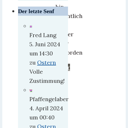
bin
Der letzte Senf
eigentlich
nur
immer
Fred Lang
älter
5. Juni 2024
geworden
um 14:30
zu
Ostern
mehr
Volle
Zustimmung!
Pfaffengelaber
4. April 2024
um 00:40
zu
Ostern