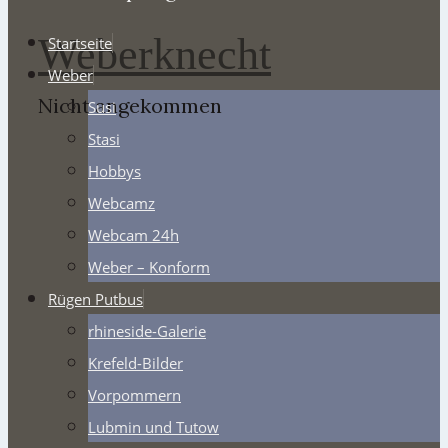
Weberknecht
Startseite
Weber
Nicht angekommen
Susi
Stasi
Hobbys
Webcamz
Webcam 24h
Weber – Konform
Rügen Putbus
rhineside-Galerie
Krefeld-Bilder
Vorpommern
Lubmin und Tutow