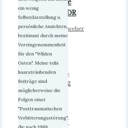
die
ein wenig
DDR
Selbstdarstellung u.
persönliche Ansichten,
herrweber
bestimmt durch meine
19.
Voreingenommenheit
Juni
für den "Wilden
2018
Osten". Meine teils
9.
haarsträubenden
März
Beiträge sind
2019
2
möglicherweise die
Daß
Folgen einer
man
"Posttraumatischen
im
Verbitterungsstörung",
Alter
die nach 1989