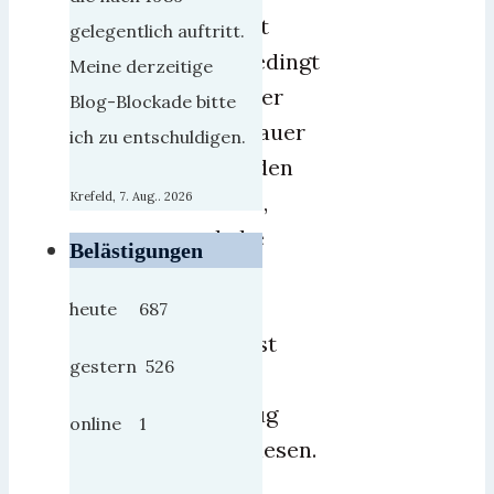
nicht
gelegentlich auftritt.
unbedingt
Meine derzeitige
immer
Blog-Blockade bitte
schlauer
ich zu entschuldigen.
werden
muß,
Krefeld, 7. Aug.. 2026
habe
Belästigungen
ich
hier
heute 687
selbst
gestern 526
oft
genug
online 1
bewiesen.
Ich