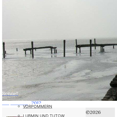
WEBER
SUSI
STASI
HOBBYS
WEBCAMZ
WEBCAM 24H
WEBER – KONFORM
RÜGEN PUTBUS
RHINESIDE-GALERIE
Sonne!!
Home
KREFELD-BILDER
no problem
2012
VORPOMMERN
März
©2026
LUBMIN UND TUTOW