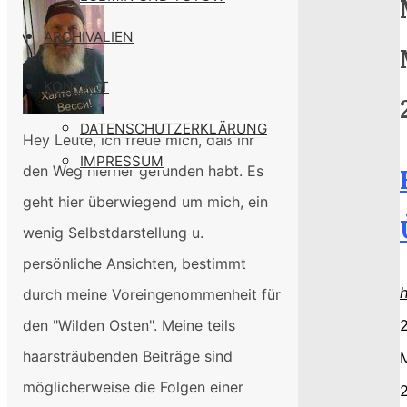
ARCHIVALIEN
KONTAKT
DATENSCHUTZERKLÄRUNG
Hey Leute, ich freue mich, daß ihr
IMPRESSUM
den Weg hierher gefunden habt. Es
geht hier überwiegend um mich, ein
wenig Selbstdarstellung u.
persönliche Ansichten, bestimmt
durch meine Voreingenommenheit für
2
den "Wilden Osten". Meine teils
haarsträubenden Beiträge sind
möglicherweise die Folgen einer