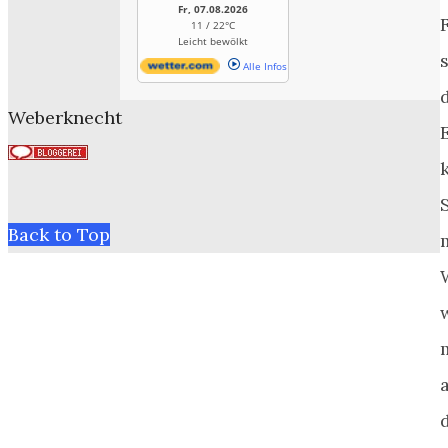
Fr, 07.08.2026
11 / 22°C
Leicht bewölkt
Alle Infos
Weberknecht
Back to Top
a