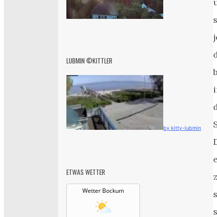
j
LUBMIN ©KITTLER
by kitty-lubmin
ETWAS WETTER
Wetter Bockum