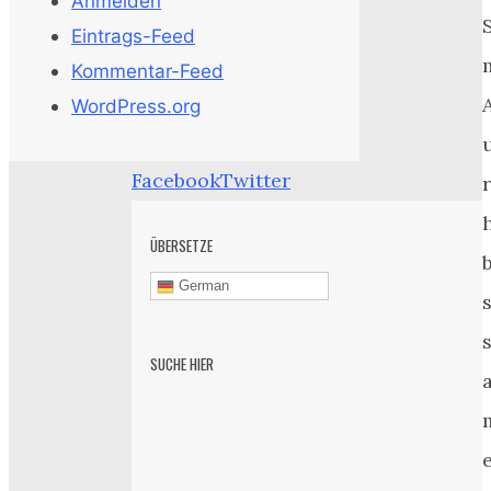
Anmelden
Eintrags-Feed
Kommentar-Feed
WordPress.org
Facebook
Twitter
h
ÜBERSETZE
German
SUCHE HIER