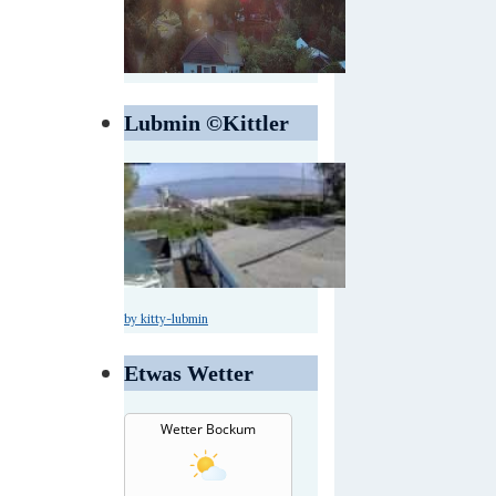
Lubmin ©Kittler
by kitty-lubmin
Etwas Wetter
Wetter Bockum