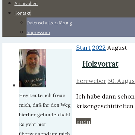
Archivalien
Kontakt
Datenschutzerklärung
Impressum
Start
2022
August
Holzvorrat
herrweber
30. Augus
Hey Leute, ich freue
Ich habe dann schon 
mich, daß ihr den Weg
krisengeschüttelten
hierher gefunden habt.
mehr
Es geht hier
überwiegend um mich,