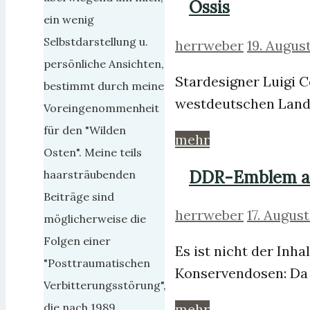
Ossis
ein wenig
Selbstdarstellung u.
herrweber
19. Augus
persönliche Ansichten,
Stardesigner Luigi C
bestimmt durch meine
westdeutschen Land
Voreingenommenheit
für den "Wilden
mehr
Osten". Meine teils
DDR-Emblem a
haarsträubenden
Beiträge sind
herrweber
17. Augus
möglicherweise die
Folgen einer
Es ist nicht der Inha
"Posttraumatischen
Konservendosen: Da 
Verbitterungsstörung",
die nach 1989
mehr