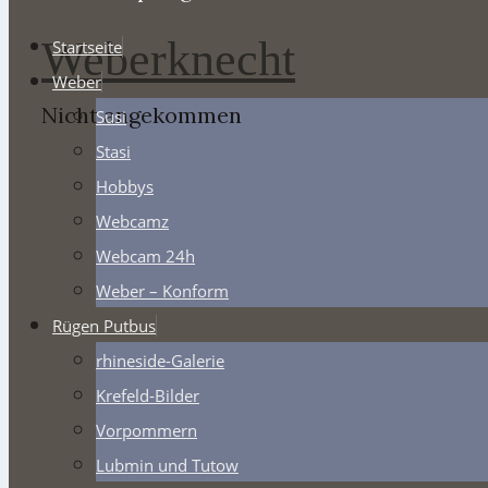
Weberknecht
Startseite
Weber
Nicht angekommen
Susi
Stasi
Hobbys
Webcamz
Webcam 24h
Weber – Konform
Rügen Putbus
rhineside-Galerie
Krefeld-Bilder
Vorpommern
Lubmin und Tutow