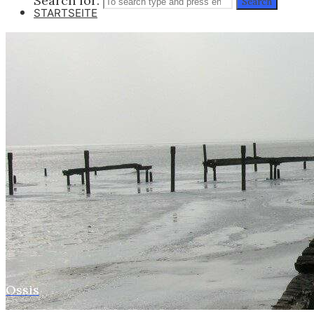
Search for:
Search
STARTSEITE
WEBER
SUSI
STASI
HOBBYS
WEBCAMZ
WEBCAM 24H
WEBER – KONFORM
RÜGEN PUTBUS
RHINESIDE-GALERIE
Ossis
Home
Webers
KREFELD-BILDER