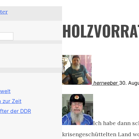
ter
HOLZVORRA
herrweber
30. Aug
welt
zur Zeit
fter der DDR
Ich habe dann sc
krisengeschüttelten Land w