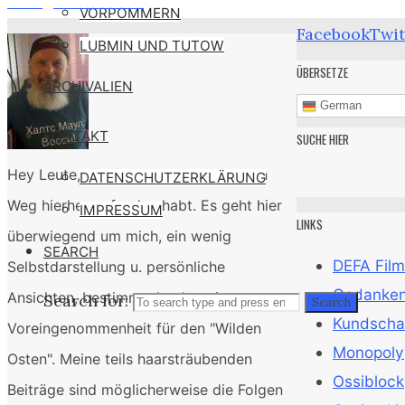
Energie als Waffe
VORPOMMERN
Facebook
Twit
LUBMIN UND TUTOW
ÜBERSETZE
ARCHIVALIEN
German
KONTAKT
SUCHE HIER
Hey Leute, ich freue mich, daß ihr den
DATENSCHUTZERKLÄRUNG
Weg hierher gefunden habt. Es geht hier
IMPRESSUM
LINKS
überwiegend um mich, ein wenig
SEARCH
DEFA Film
Selbstdarstellung u. persönliche
Gedanken 
Ansichten, bestimmt durch meine
Search for:
Search
Kundscha
Voreingenommenheit für den "Wilden
Monopoly
Osten". Meine teils haarsträubenden
Ossiblock
Beiträge sind möglicherweise die Folgen