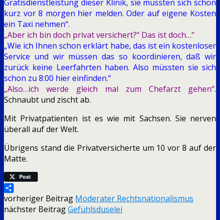
Gratisdienstleistung dieser Klinik, sie müssten sich schon
kurz vor 8 morgen hier melden. Oder auf eigene Kosten
ein Taxi nehmen“.
„Aber ich bin doch privat versichert?“ Das ist doch…“
„Wie ich Ihnen schon erklärt habe, das ist ein kostenloser
Service und wir müssen das so koordinieren, daß wir
zurück keine Leerfahrten haben. Also müssten sie sich
schon zu 8:00 hier einfinden.“
„Also…ich werde gleich mal zum Chefarzt gehen“.
Schnaubt und zischt ab.
Mit Privatpatienten ist es wie mit Sachsen. Sie nerven
überall auf der Welt.
Übrigens stand die Privatversicherte um 10 vor 8 auf der
Matte.
Post
Teilen
vorheriger Beitrag
Moderater Rechtsnationalismus
nächster Beitrag
Gefühlsduselei