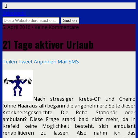
Weberknecht
5. April 2016 • Keine Kommentare
21 Tage aktiver Urlaub
Teilen
Tweet
Anpinnen
Mail
SMS
Nach stressiger Krebs-OP und Chemo
(ohne Haarausfall) begann die angenehmere Seite dieser
Krankheitsgeschichte: Die Reha. Stationär oder
ambulant? Diese Frage stand bald nicht mehr, da in
Krefeld keine Möglichkeit besteht, sich ambulant
rehabilitieren zu lassen. Also nahm ich das