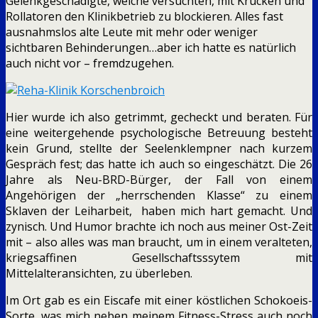
Gelenkgeschädigte, welche versuchten, mit Krücken und
Rollatoren den Klinikbetrieb zu blockieren. Alles fast
ausnahmslos alte Leute mit mehr oder weniger
sichtbaren Behinderungen…aber ich hatte es natürlich
auch nicht vor – fremdzugehen.
Hier wurde ich also getrimmt, gecheckt und beraten. Für
eine weitergehende psychologische Betreuung besteht
kein Grund, stellte der Seelenklempner nach kurzem
Gespräch fest; das hatte ich auch so eingeschätzt. Die 26
Jahre als Neu-BRD-Bürger, der Fall von einem
Angehörigen der „herrschenden Klasse“ zu einem
Sklaven der Leiharbeit, haben mich hart gemacht. Und
zynisch. Und Humor brachte ich noch aus meiner Ost-Zeit
mit – also alles was man braucht, um in einem veralteten,
kriegsaffinen Gesellschaftsssytem mit
Mittelalteransichten, zu überleben.
Im Ort gab es ein Eiscafe mit einer köstlichen Schokoeis-
Sorte, was mich neben meinem Fitness-Stress auch noch