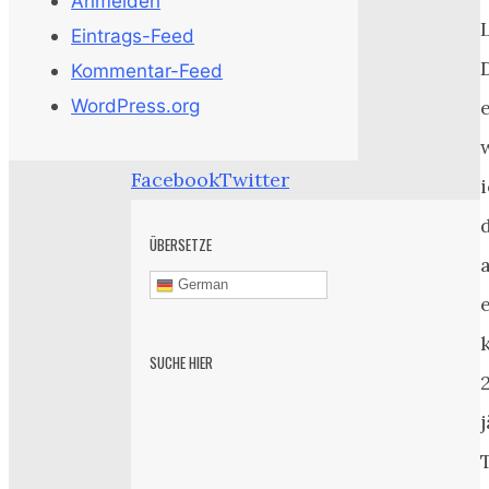
Anmelden
Eintrags-Feed
Kommentar-Feed
WordPress.org
Facebook
Twitter
i
ÜBERSETZE
German
SUCHE HIER