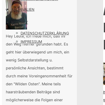
meiner
ARCHIVALIEN
Leiharbeitermugge
KONTAKT
DATENSCHUTZERKLÄRUNG
Hey Leute, ich freue mich, daß ihr
IMPRESSUM
den Weg hierher gefunden habt. Es
geht hier überwiegend um mich, ein
wenig Selbstdarstellung u.
persönliche Ansichten, bestimmt
durch meine Voreingenommenheit für
den "Wilden Osten". Meine teils
haarsträubenden Beiträge sind
möglicherweise die Folgen einer
5