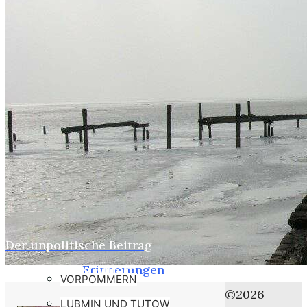
WEBER
SUSI
STASI
HOBBYS
WEBCAMZ
WEBCAM 24H
WEBER – KONFORM
RÜGEN PUTBUS
RHINESIDE-GALERIE
Der unpolitische Beitrag
Home
KREFELD-BILDER
Panzerkreuzer Aurora
Erinnerungen
VORPOMMERN
Aus
©2026
LUBMIN UND TUTOW