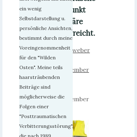
Punkt
ein wenig
Selbstdarstellung u.
wäre
persönliche Ansichten,
erreicht.
bestimmt durch meine
Voreingenommenheit
herrweber
für den "Wilden
5.
Osten". Meine teils
Dezember
haarsträubenden
2018
Beiträge sind
13.
möglicherweise die
Dezember
Folgen einer
2018
"Posttraumatischen
Verbitterungsstörung",
die nach 1989