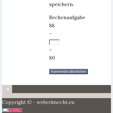
speichern.
Rechenaufgabe
88
−
=
80
Copyright © - weberknecht.eu