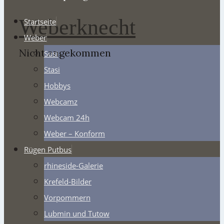
Weberknecht
Startseite
Weber
Nicht angekommen
Susi
Stasi
Hobbys
Webcamz
Webcam 24h
Weber – Konform
Rügen Putbus
rhineside-Galerie
Krefeld-Bilder
Vorpommern
Lubmin und Tutow