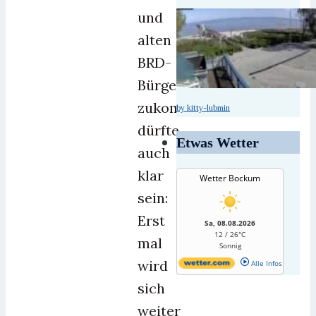
und
alten
BRD-
Bürger
zukommt.
by kitty-lubmin
dürfte
Etwas Wetter
auch
klar
Wetter Bockum
sein:
Erst
Sa, 08.08.2026
12 / 26°C
mal
Sonnig
wird
Alle Infos
sich
weiter