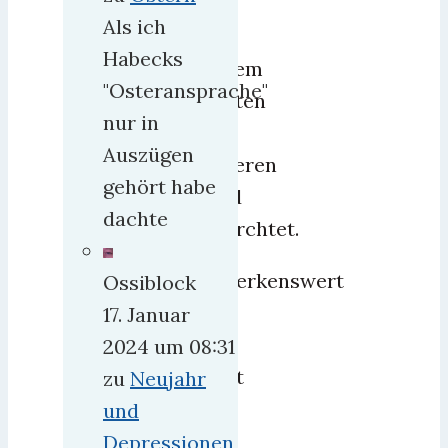
man
Als ich
in
Habecks
diesem
"Osteransprache"
trauten
nur in
und
Auszügen
sicheren
gehört habe
Land
dachte
befürchtet.
Bemerkenswert
Ossiblock
ist,
17. Januar
daß
2024 um 08:31
nicht
zu
Neujahr
ein
und
Mal
Depressionen