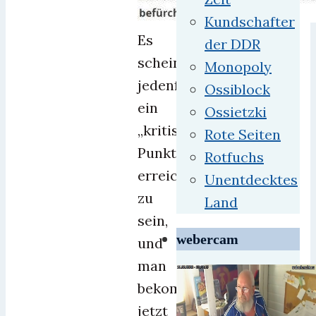
Kundschafter
Es
der DDR
scheint
Monopoly
jedenfalls
Ossiblock
ein
Ossietzki
„kritischer
Rote Seiten
Punkt“
Rotfuchs
erreicht
Unentdecktes
zu
Land
sein,
webercam
und
man
bekommt
jetzt