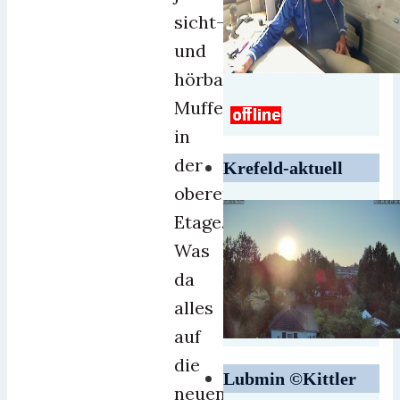
sicht-
und
hörbares
Muffensausen
in
der
Krefeld-aktuell
oberen
Etage.
Was
da
alles
auf
die
Lubmin ©Kittler
neuen