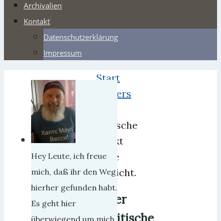
Archivalien
Kontakt
Datenschutzerklärung
Impressum
Start
Webers
Der
kritische
Punkt
wäre
Hey Leute, ich freue
erreicht.
mich, daß ihr den Weg
hierher gefunden habt.
Der
Es geht hier
kritische
überwiegend um mich,