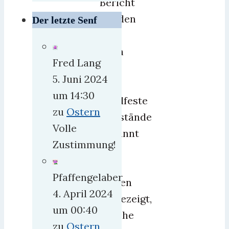
Bericht
werden
Der letzte Senf
da
doch
Fred Lang
ein
5. Juni 2024
paar
um 14:30
handfeste
zu
Ostern
Mißstände
Volle
benannt
Zustimmung!
und
die
Pfaffengelaber
Folgen
4. April 2024
aufgezeigt,
um 00:40
welche
zu
Ostern