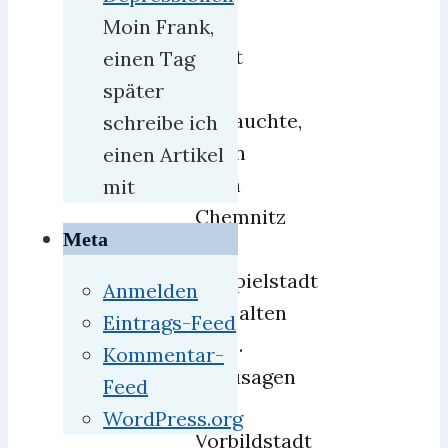
das
Moin Frank,
Wort
einen Tag
DDR
später
auftauchte,
schreibe ich
wenn
einen Artikel
auch
mit
Chemnitz
Meta
als
Beispielstadt
Anmelden
herhalten
Eintrags-Feed
muß.
Kommentar-
Sozusagen
Feed
als
WordPress.org
Vorbildstadt