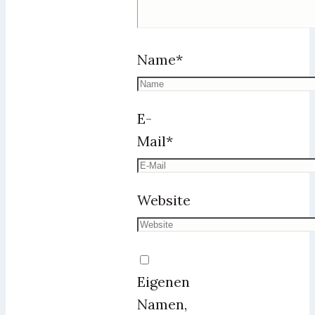
Name
*
E-
Mail
*
Website
Eigenen
Namen,