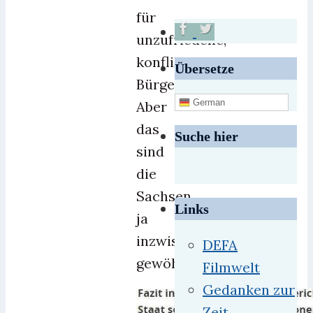
für
unzufriedene,
konfliktbereite
Übersetze
Bürger.
German
Aber
das
Suche hier
sind
die
Sachsen
Links
ja
inzwischen
DEFA
gewöhnt.
Filmwelt
Gedanken zur
Zeit