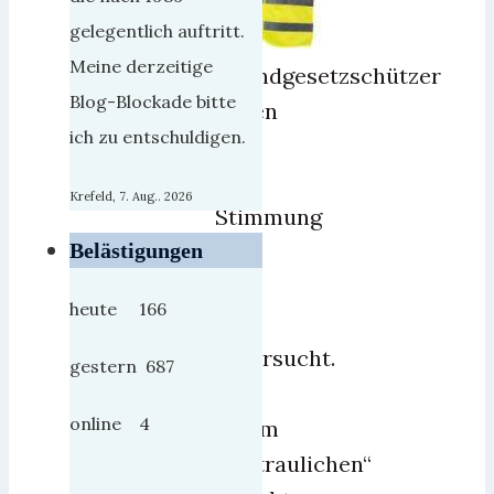
gelegentlich auftritt.
Meine derzeitige
Grundgesetzschützer
Blog-Blockade bitte
haben
ich zu entschuldigen.
mal
die
Krefeld, 7. Aug.. 2026
Stimmung
in
Belästigungen
der
heute 166
BRD
untersucht.
gestern 687
In
online 4
einem
„vertraulichen“