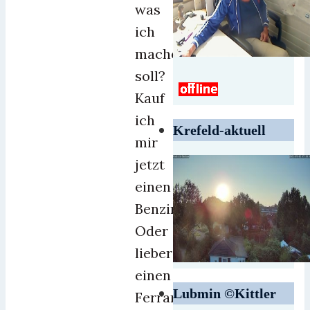
was
ich
machen
soll?
Kauf
ich
Krefeld-aktuell
mir
jetzt
einen
Benzinerporsche?
Oder
lieber
einen
Lubmin ©Kittler
Ferrari?