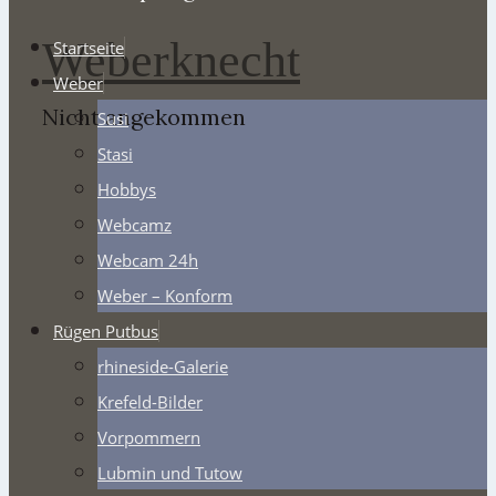
Weberknecht
Startseite
Weber
Nicht angekommen
Susi
Stasi
Hobbys
Webcamz
Webcam 24h
Weber – Konform
Rügen Putbus
rhineside-Galerie
Krefeld-Bilder
Vorpommern
Lubmin und Tutow