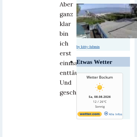
Aber
ganz
klar
bin
ich
by kitty-lubmin
erst
Etwas Wetter
einmal
enttäuscht.
Wetter Bockum
Und
geschockt.“
Sa, 08.08.2026
12 / 26°C
Sonnig
Alle Infos