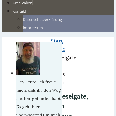
Archivalien
Kontakt
Datenschutzerklärung
Impressum
Start
Satire
Dieselgate,
ein
neues
Opfer.
Hey Leute, ich freue
mich, daß ihr den Weg
Dieselgate,
hierher gefunden habt.
ein
Es geht hier
überwiegend um mich,