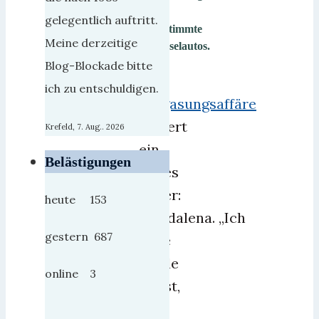
für
gelegentlich auftritt.
bestimmte
Meine derzeitige
Dieselautos.
Blog-Blockade bitte
Die
ich zu entschuldigen.
Vergasungsaffäre
fordert
Krefeld, 7. Aug.. 2026
ein
Belästigungen
neues
Opfer:
heute 153
Magdalena. „Ich
gestern 687
habe
totale
online 3
Angst,
dass