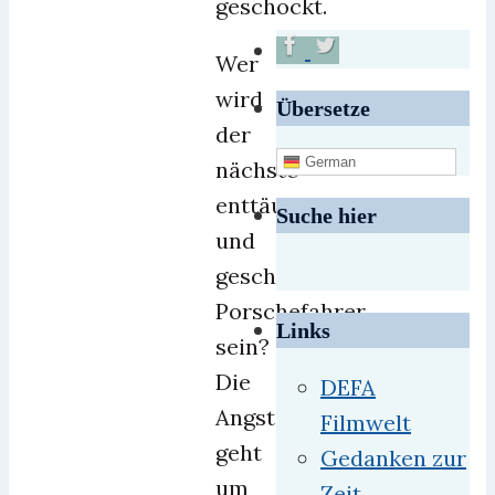
geschockt.
Wer
wird
Übersetze
der
German
nächste
enttäuschte
Suche hier
und
geschockte
Porschefahrer
Links
sein?
Die
DEFA
Angst
Filmwelt
geht
Gedanken zur
um
Zeit