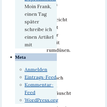
kann
Moin Frank,
sie
einen Tag
vielleicht
später
nicht
schreibe ich
mehr
einen Artikel
damit
mit
rumdüsen.
Meta
Ich
Anmelden
bin
Eintrags-Feed
einfach
Kommentar-
total
Feed
enttäuscht
WordPress.org
und