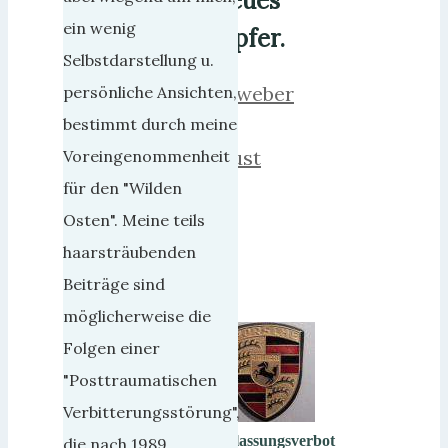
neues
ein wenig
Opfer.
Selbstdarstellung u.
herrweber
persönliche Ansichten,
2.
bestimmt durch meine
August
Voreingenommenheit
2017
für den "Wilden
6.
Osten". Meine teils
Juli
haarsträubenden
2018
Beiträge sind
möglicherweise die
Folgen einer
"Posttraumatischen
Verbitterungsstörung",
Zulassungsverbot
die nach 1989