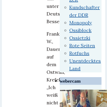
unter
Kundschafter
Deutschlands
der DDR
Besserverdienern.
Monopoly
Ossiblock
Frank
Ossietzki
W.,
Rote Seiten
Dauerpendler
Rotfuchs
auf
Unentdecktes
dem
Land
Ostwall,
Krefeld:
webercam
„Ich
weiß
nicht