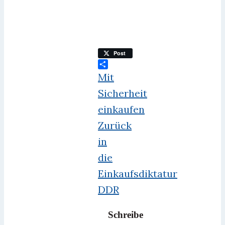
Post
Teilen
Mit
Sicherheit
einkaufen
Zurück
in
die
Einkaufsdiktatur
DDR
Schreibe