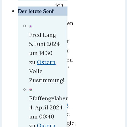
ich
Der letzte Senf
den
Wagen
bald
Fred Lang
nicht
5. Juni 2024
mehr
um 14:30
fahren
zu
Ostern
darf,“
Volle
sagt
Zustimmung!
sie
der
Pfaffengelaber
BILD
.
4. April 2024
Arme
um 00:40
Maggie,
zu
Ostern