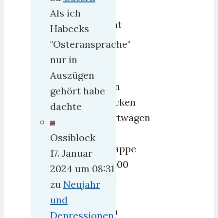
da
Als ich
gönnt
Habecks
sie
"Osteransprache"
sich
nur in
so
Auszügen
einen
gehört habe
schicken
dachte
Sportwagen
für
Ossiblock
schlappe
17. Januar
150.000
2024 um 08:31
Euro
zu
Neujahr
und
und
dann
Depressionen