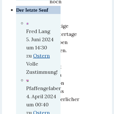
noch
ein
Der letzte Senf
paar
richtige
Fred Lang
Wintertage
5. Juni 2024
erleben
um 14:30
dürfen.
zu
Ostern
Das
Volle
sieht
Zustimmung!
doch
schon
Pfaffengelaber
etwas
4. April 2024
winterlicher
um 00:40
aus
zu
Ostern