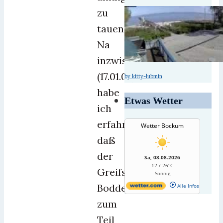
zu
tauen.
Na
inzwischen
(17.01.06)
by kitty-lubmin
habe
Etwas Wetter
ich
erfahren,
Wetter Bockum
daß
der
Sa, 08.08.2026
12 / 26°C
Greifswalder
Sonnig
Bodden
Alle Infos
zum
Teil