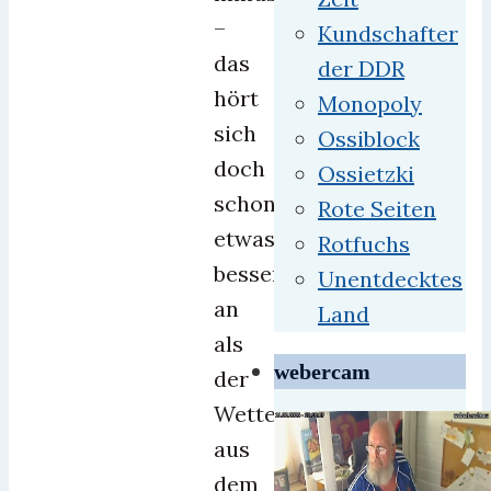
–
Kundschafter
das
der DDR
hört
Monopoly
sich
Ossiblock
doch
Ossietzki
schon
Rote Seiten
etwas
Rotfuchs
besser
Unentdecktes
an
Land
als
webercam
der
Wetterbericht
aus
dem