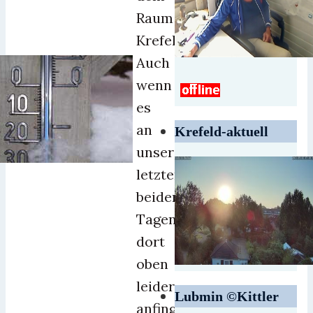
Raum
Krefeld?
Auch
wenn
es
an
Krefeld-aktuell
unseren
letzten
beiden
Tagen
dort
oben
leider
Lubmin ©Kittler
anfing