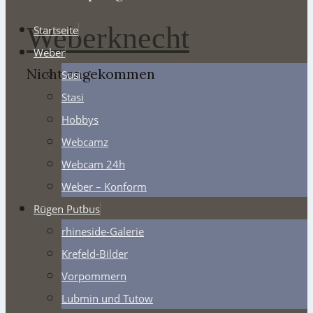
Weberknecht
Startseite
Weber
Nicht angekommen
Susi
Stasi
Hobbys
Webcamz
Webcam 24h
Weber – Konform
Rügen Putbus
rhineside-Galerie
Krefeld-Bilder
Vorpommern
Lubmin und Tutow