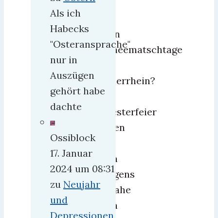
als
Als ich
die
Habecks
lauen
"Osteransprache"
Schneematschtage
nur in
am
Auszügen
Niederrhein?
gehört habe
Die
dachte
Silvesterfeier
hätten
Ossiblock
wir
17. Januar
dann
2024 um 08:31
übrigens
zu
Neujahr
beinahe
und
noch
Depressionen