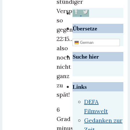
stündiger
Verspätung
so
Übersetze
gegen
22:15…
German
also
Suche hier
noch
nicht
ganz
zu
Links
spät!
DEFA
6
Filmwelt
Grad
Gedanken zur
minus
Zeit