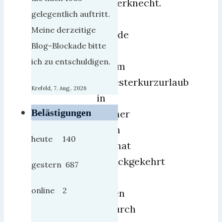
Weberknecht.
gelegentlich auftritt.
Sind
Meine derzeitige
gerade
Blog-Blockade bitte
aus
ich zu entschuldigen.
einem
Silvesterkurzurlaub
Krefeld, 7. Aug.. 2026
in
Belästigungen
meiner
alten
heute 140
Heimat
zurückgekehrt
gestern 687
und
online 2
haben
dadurch