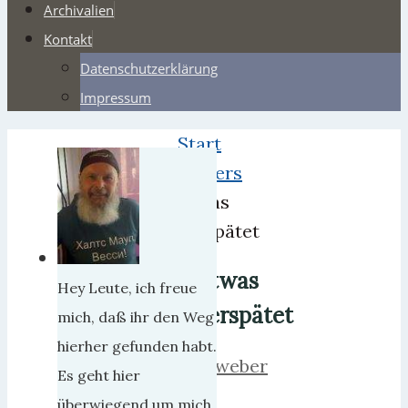
Archivalien
Kontakt
Datenschutzerklärung
Impressum
Start
Webers
Etwas
verspätet
Etwas
Hey Leute, ich freue
verspätet
mich, daß ihr den Weg
hierher gefunden habt.
herrweber
Es geht hier
1.
überwiegend um mich,