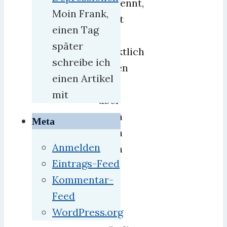
verpennt,
Moin Frank,
nicht
einen Tag
ganz
später
pünktlich
schreibe ich
trafen
einen Artikel
wir
mit
aber
dann
Meta
doch
Anmelden
noch
Eintrags-Feed
ein
Kommentar-
–
Feed
mit
WordPress.org
3-