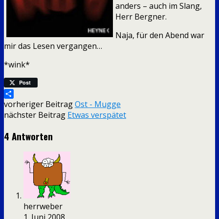
anders – auch im Slang,
Herr Bergner.
Naja, für den Abend war
mir das Lesen vergangen…
*wink*
Post
Teilen
vorheriger Beitrag
Ost - Mugge
nächster Beitrag
Etwas verspätet
4 Antworten
herrweber
1. Juni 2008