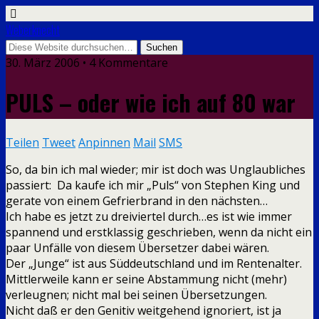
Weberknecht
30. März 2006 • 4 Kommentare
PULS – oder wie ich auf 80 war
Teilen
Tweet
Anpinnen
Mail
SMS
So, da bin ich mal wieder; mir ist doch was Unglaubliches
passiert: Da kaufe ich mir „Puls“ von Stephen King und
gerate von einem Gefrierbrand in den nächsten…
Ich habe es jetzt zu dreiviertel durch…es ist wie immer
spannend und erstklassig geschrieben, wenn da nicht ein
paar Unfälle von diesem Übersetzer dabei wären.
Der „Junge“ ist aus Süddeutschland und im Rentenalter.
Mittlerweile kann er seine Abstammung nicht (mehr)
verleugnen; nicht mal bei seinen Übersetzungen.
Nicht daß er den Genitiv weitgehend ignoriert, ist ja