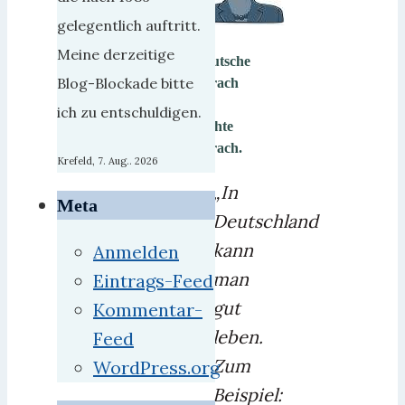
gelegentlich auftritt.
Meine derzeitige
Deutsche
Blog-Blockade bitte
Sprach
–
ich zu entschuldigen.
leichte
Sprach.
Krefeld, 7. Aug.. 2026
„In
Meta
Deutschland
kann
Anmelden
man
Eintrags-Feed
gut
Kommentar-
leben.
Feed
Zum
WordPress.org
Beispiel: