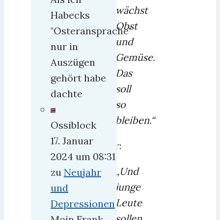
wächst
Habecks
Obst
"Osteransprache"
und
nur in
Gemüse.
Auszügen
Das
gehört habe
soll
dachte
so
bleiben.“
Ossiblock
17. Januar
Oder:
2024 um 08:31
„Und
zu
Neujahr
junge
und
Leute
Depressionen
sollen
Moin Frank,