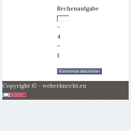
Rechenaufgabe
−
4
=
1
Copyright © - weberknecht.eu
Präsentiert von
Tempera
&
WordPress.