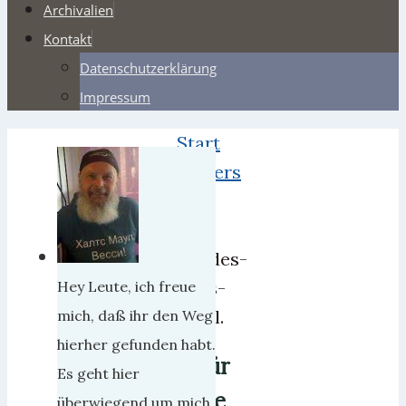
Archivalien
Kontakt
Datenschutzerklärung
Impressum
Start
Webers
Für
die
Bundes-
Tags-
Hey Leute, ich freue
Wahl.
mich, daß ihr den Weg
hierher gefunden habt.
Für
Es geht hier
die
überwiegend um mich,