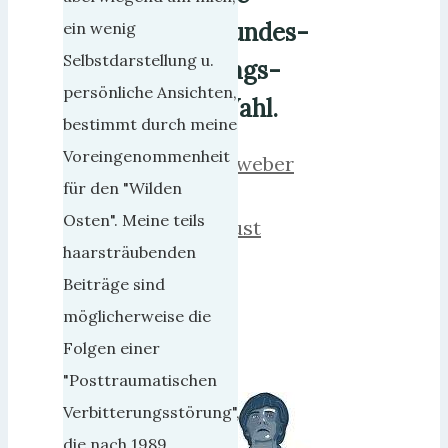
Bundes-
ein wenig
Selbstdarstellung u.
Tags-
persönliche Ansichten,
Wahl.
bestimmt durch meine
Voreingenommenheit
herrweber
für den "Wilden
11.
Osten". Meine teils
August
haarsträubenden
2017
Beiträge sind
6.
möglicherweise die
Juli
Folgen einer
2018
"Posttraumatischen
Verbitterungsstörung",
die nach 1989