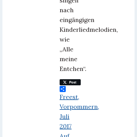
singen
nach
eingängigen
Kinderliedmelodien,
wie
„Alle
meine
Entchen“.
Post
Teilen
Freest,
Vorpommern,
Juli
2017
Auf