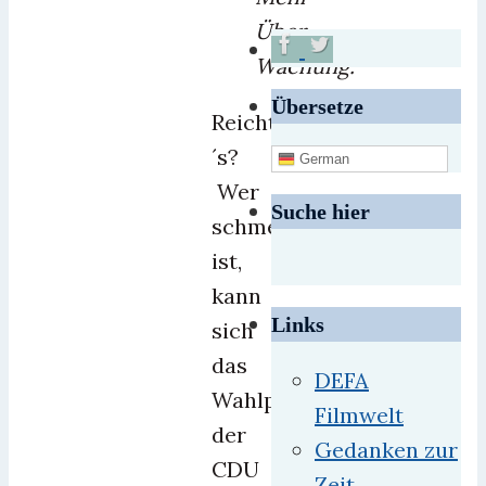
Über-
Wachung.“
Übersetze
Reicht
´s?
German
Wer
Suche hier
schmerzfrei
ist,
kann
Links
sich
das
DEFA
Wahlprogramm
Filmwelt
der
Gedanken zur
CDU
Zeit