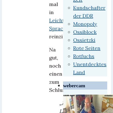
mal
Kundschafter
in
der DDR
Leichter
Monopoly
Sprache
Ossiblock
reinziehen.
Ossietzki
Rote Seiten
Na
Rotfuchs
gut,
Unentdecktes
noch
Land
einen
zum
webercam
Schluss:
„Jedes
Land