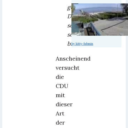
gut.
Das
soll
so
bleiben!“
by kitty-lubmin
Anscheinend
versucht
die
CDU
mit
dieser
Art
der