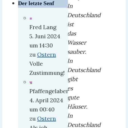
Der letzte Senf
In
Deutschland
ist
Fred Lang
das
5. Juni 2024
Wasser
um 14:30
sauber.
zu
Ostern
In
Volle
Deutschland
Zustimmung!
gibt
es
Pfaffengelaber
gute
4. April 2024
Häuser.
um 00:40
In
zu
Ostern
Deutschland
Als ich