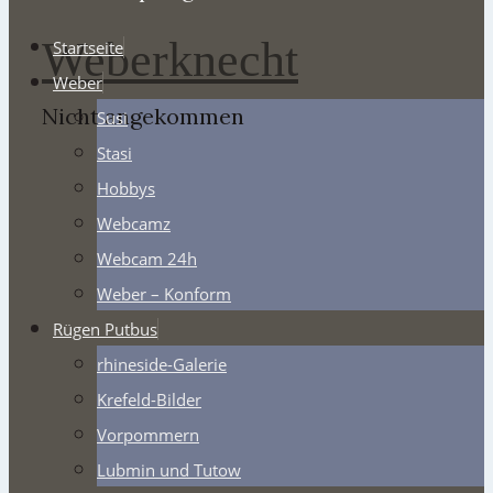
Weberknecht
Startseite
Weber
Nicht angekommen
Susi
Stasi
Hobbys
Webcamz
Webcam 24h
Weber – Konform
Rügen Putbus
rhineside-Galerie
Krefeld-Bilder
Vorpommern
Lubmin und Tutow