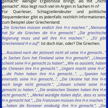
gemacht“ weniger Ergebnisse bringt, als mit „nicht
gemacht“. Also liegt noch viel im Argen in Sachen H-n?
Für Querleser, Schlagzeilendeuter und politische
Bequemdenker gibt es jedenfalls reichlich Informationen,
zum Beispiel über Griechenland:
„Die Griechen müssen endlich ihre H-n machen.“ „Niemand
hat für die Griechen die H-n gemacht.“ „Die griechische
Regierung muss und will ihre H-n machen.“ , „EU gibt
Griechenland H-n auf“
. Ist doch klar, oder? Die Griechen.
„…Russland nach der Jelzinzeit nicht all seine H-n gemacht…“
„In Sachen Euro hat Finnland seine H-n gemacht“, „Litauen
scheint seine H-n gemacht zu haben“, „Wie es aussieht, haben
die Chinesen ihre H-n gemacht.“, „Ungarn macht seine H-n“,
„…die Polen haben ihre H-n gemacht…“, „…Spanien hat
einerseits seine H-n gemacht…“, „Die Ukraine hat ihre H-n
noch lange nicht gemacht.“, „Litauen scheint seine H-n
gemacht zu haben.“, „Die arabischen Staaten haben ihre H-n
nicht gemacht.“, „Merkel würdigte Italien dafür, dass es seine
H-n gemacht hat.“, „Die Franzosen müssen ihre H-n machen.“,
„…haben die Koreaner eindeutig ihre H-n gemacht.“, „Die