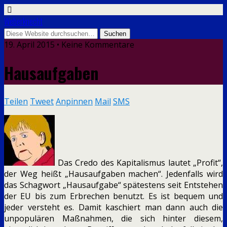
Weberknecht
19. April 2015 • Keine Kommentare
Hausaufgaben
Teilen
Tweet
Anpinnen
Mail
SMS
Das Credo des Kapitalismus lautet „Profit“,
der Weg heißt „Hausaufgaben machen“. Jedenfalls wird
das Schagwort „Hausaufgabe“ spätestens seit Entstehen
der EU bis zum Erbrechen benutzt. Es ist bequem und
jeder versteht es.
Damit kaschiert man dann auch die
unpopulären Maßnahmen, die sich hinter diesem,