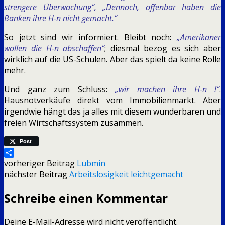
strengere Überwachung“, „Dennoch, offenbar haben die
Banken ihre H-n nicht gemacht.“
So jetzt sind wir informiert. Bleibt noch:
„Amerikaner
wollen die H-n abschaffen“
; diesmal bezog es sich aber
wirklich auf die US-Schulen. Aber das spielt da keine Rolle
mehr.
Und ganz zum Schluss:
„wir machen ihre H-n !“
.
Hausnotverkäufe direkt vom Immobilienmarkt. Aber
irgendwie hängt das ja alles mit diesem wunderbaren und
freien Wirtschaftssystem zusammen.
Post
Teilen
vorheriger Beitrag
Lubmin
nächster Beitrag
Arbeitslosigkeit leichtgemacht
Schreibe einen Kommentar
Deine E-Mail-Adresse wird nicht veröffentlicht.