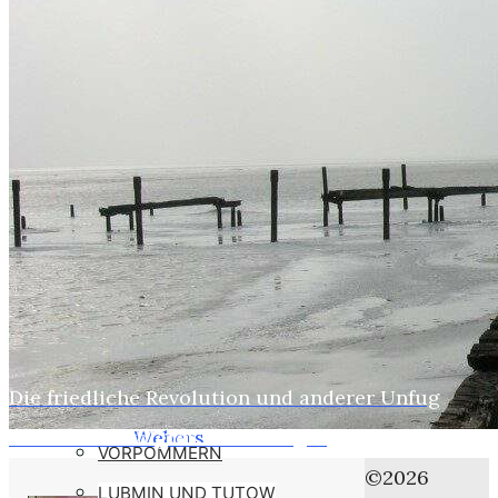
WEBER
SUSI
STASI
HOBBYS
WEBCAMZ
WEBCAM 24H
WEBER – KONFORM
RÜGEN PUTBUS
RHINESIDE-GALERIE
Die friedliche Revolution und anderer Unfug
Home
KREFELD-BILDER
Politisch verfolgter Rohrverleger
Webers
VORPOMMERN
Klimanotstand
©2026
LUBMIN UND TUTOW