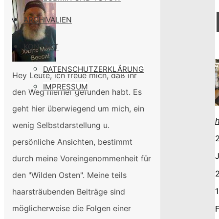
ARCHIVALIEN
KONTAKT
DATENSCHUTZERKLÄRUNG
Hey Leute, ich freue mich, daß ihr
IMPRESSUM
den Weg hierher gefunden habt. Es
geht hier überwiegend um mich, ein
wenig Selbstdarstellung u.
2
persönliche Ansichten, bestimmt
J
durch meine Voreingenommenheit für
den "Wilden Osten". Meine teils
1
haarsträubenden Beiträge sind
möglicherweise die Folgen einer