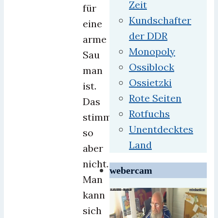
Zeit
für
Kundschafter
eine
der DDR
arme
Monopoly
Sau
Ossiblock
man
Ossietzki
ist.
Rote Seiten
Das
Rotfuchs
stimmt
Unentdecktes
so
Land
aber
nicht.
webercam
Man
kann
sich