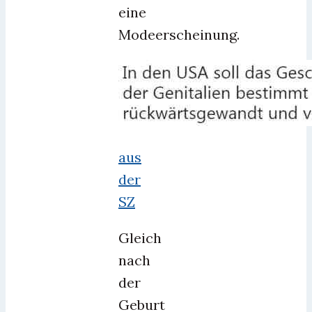
eine
Modeerscheinung.
aus
der
SZ
Gleich
nach
der
Geburt