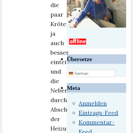
die
paar
Kröten
ja
auch
besser
Übersetze
einteilen
und
German
die
Meta
Nebenkosten
durch
Anmelden
Abschalten
Eintrags-Feed
der
Kommentar-
Heizung
Feed