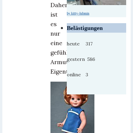
Daher
ist
by kitty-lubmin
es
Belästigungen
nur
eine
heute 317
gefühlte
gestern 586
Armut.
Eigentlich.
online 3