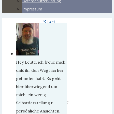
Datenschutzerklärung
Impressum
Start
Webers
Meine
Puppe
Katrin
Hey Leute, ich freue mich,
Meine
daß ihr den Weg hierher
Puppe
gefunden habt. Es geht
Katrin
hier überwiegend um
mich, ein wenig
herrweber
Selbstdarstellung u.
14.
persönliche Ansichten,