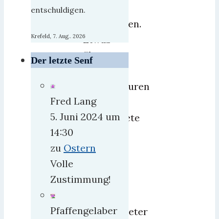
schon
entschuldigen.
geschrieben.
Krefeld, 7. Aug.. 2026
Etwas
über
Der letzte Senf
gefühlte
Temperaturen
Fred Lang
oder
5. Juni 2024 um
eingebildete
14:30
Armut.
zu
Ostern
Wenn
Volle
man
Zustimmung!
auf
´s
Pfaffengelaber
Thermometer