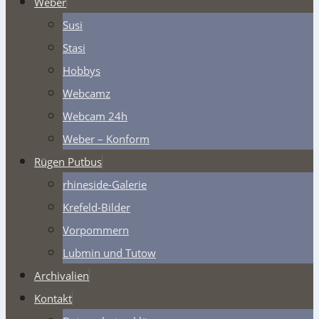
Weber
Susi
Stasi
Hobbys
Webcamz
Webcam 24h
Weber – Konform
Rügen Putbus
rhineside-Galerie
Krefeld-Bilder
Vorpommern
Lubmin und Tutow
Archivalien
Kontakt