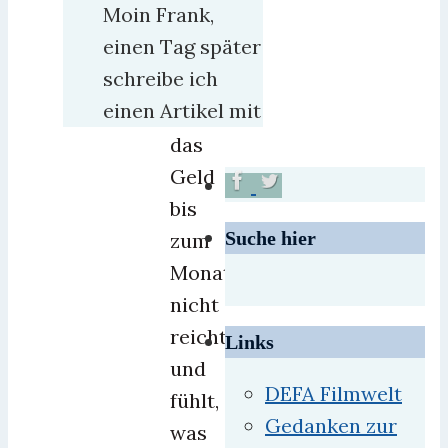
Moin Frank,
merkt
einen Tag später
man
schreibe ich
auch,
einen Artikel mit
daß
das
Geld
bis
Suche hier
zum
Monatsende
nicht
reicht
Links
und
DEFA Filmwelt
fühlt,
Gedanken zur
was