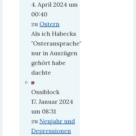
4. April 2024 um
sieht
00:40
–
zu
Ostern
18
Als ich Habecks
Grad
"Osteransprache"
–
nur in Auszügen
und
gehört habe
feststellt,
dachte
es
kommt
Ossiblock
einem
17. Januar 2024
viel
um 08:31
wärmer
zu
Neujahr und
vor.
Depressionen
Vielleicht