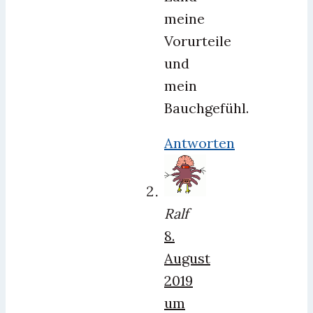
meine
Vorurteile
und
mein
Bauchgefühl.
Antworten
Ralf
8.
August
2019
um