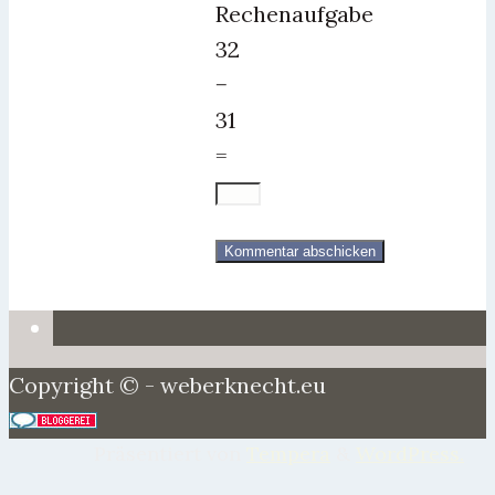
Rechenaufgabe
32
−
31
=
Copyright © - weberknecht.eu
Präsentiert von
Tempera
&
WordPress.