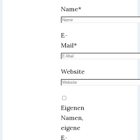
Name
*
E-
Mail
*
Website
Eigenen
Namen,
eigene
E-