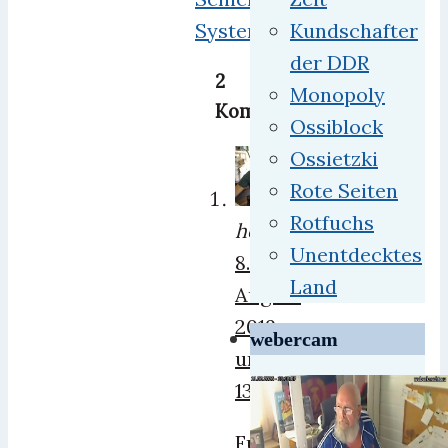
System
Kundschafter
der DDR
2
Monopoly
Kommentare:
Ossiblock
Ossietzki
Rote Seiten
Rotfuchs
herrweber
Unentdecktes
8.
Land
August
2019
webercam
um
13:20
Funktioniert