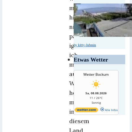
mir
hier
nicht
passt,
ignoriere
by kitty-lubmin
ich
Etwas Wetter
manchmal
auch.
Wetter Bockum
Weiterhin
helfen
Sa, 08.08.2026
11 / 26°C
mir
Sonnig
in
Alle Infos
diesem
Land