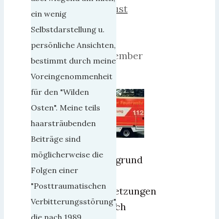
August
ein wenig
2019
Selbstdarstellung u.
16.
persönliche Ansichten,
November
bestimmt durch meine
2019
Voreingenommenheit
für den "Wilden
Osten". Meine teils
haarsträubenden
Beiträge sind
möglicherweise die
„Aufgrund
Folgen einer
der
"Posttraumatischen
Verletzungen
Verbitterungsstörung",
[durch
die nach 1989