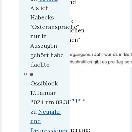
lebend
Als ich
die
Habecks
Klinik
"Osteransprache"
erreichen
nur in
können“
Auszügen
gehört habe
dachte
aus
Ossiblock
der
17. Januar
Morgenpost
2024 um 08:31
zu
Neujahr
Zur
und
Erinnerung:
Depressionen