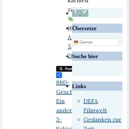
karmen
zabaleta
(@kazabaleta)
Übersetze
August
German
3,
2019
Suche hier
Post
Teilen
BRD-
Links
Geschichtswissen
Ein
DEFA
anderes
Filmwelt
3-
Gedanken zur
Schicht-
Zeit