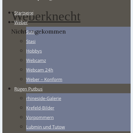
Weberknecht
Startseite
Weber
Nicht angekommen
Susi
Stasi
Hobbys
Webcamz
Webcam 24h
Weber – Konform
Rügen Putbus
rhineside-Galerie
Krefeld-Bilder
Vorpommern
Lubmin und Tutow