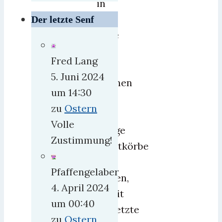
in
der
Der letzte Senf
Lage
ist,
Fred Lang
bei
5. Juni 2024
Stichen
um 14:30
in
zu
Ostern
die
Volle
Lunge
Zustimmung!
Brustkörbe
zu
Pfaffengelaber
öffnen,
4. April 2024
damit
um 00:40
Verletzte
zu
Ostern