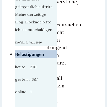
Messerstiche]
gelegentlich auftritt.
und
Meine derzeitige
den
Blog-Blockade bitte
Todesursachen
ich zu entschuldigen.
braucht
Berlin
Krefeld, 7. Aug.. 2026
dringend
Belästigungen
einen
Facharzt
heute 270
für
Notfall-
gestern 687
Medizin,
online 1
der
auch