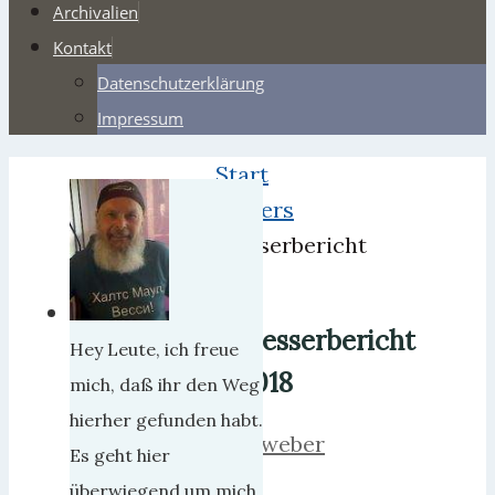
Archivalien
Kontakt
Datenschutzerklärung
Impressum
Start
Webers
Messerbericht
2018
Messerbericht
Hey Leute, ich freue
2018
mich, daß ihr den Weg
hierher gefunden habt.
herrweber
Es geht hier
6.
überwiegend um mich,