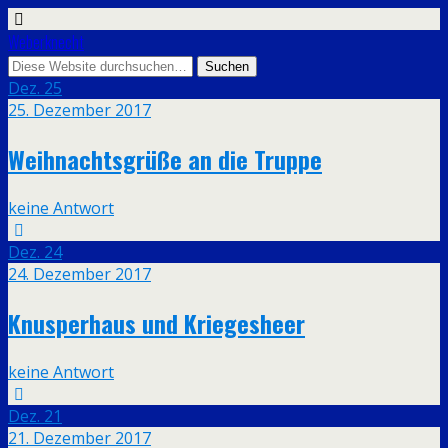
Weberknecht
Dez.
25
25. Dezember 2017
Weihnachtsgrüße an die Truppe
keine Antwort
Dez.
24
24. Dezember 2017
Knusperhaus und Kriegesheer
keine Antwort
Dez.
21
21. Dezember 2017