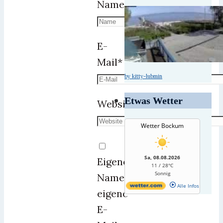
Name
*
E-
Mail
*
by kitty-lubmin
Etwas Wetter
Website
Wetter Bockum
Sa, 08.08.2026
Eigenen
11 / 28°C
Sonnig
Namen,
Alle Infos
eigene
E-