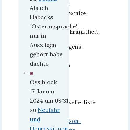
auch
Als ich
grenzenlos
Habecks
für
"Osteransprache"
Beschränktheit.
nur in
Auszügen
Übrigens:
gehört habe
Sein
dachte
Buch
ist
Ossiblock
auf
17. Januar
der
2024 um 08:31
Bestsellerliste
zu
Neujahr
der
und
Amazon-
Depressionen