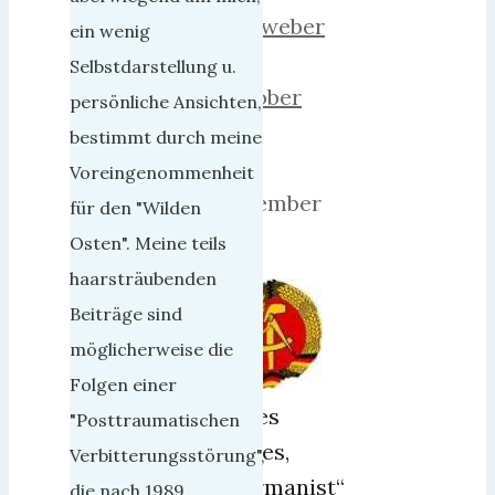
herrweber
ein wenig
5.
Selbstdarstellung u.
Oktober
persönliche Ansichten,
2017
bestimmt durch meine
10.
Voreingenommenheit
Dezember
für den "Wilden
2018
Osten". Meine teils
haarsträubenden
Beiträge sind
möglicherweise die
Folgen einer
James
"Posttraumatischen
Hawes,
Verbitterungsstörung",
„Germanist“
die nach 1989