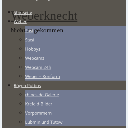
Weberknecht
Startseite
Weber
Nicht angekommen
Susi
Stasi
Hobbys
Webcamz
Webcam 24h
Weber – Konform
Rügen Putbus
rhineside-Galerie
Krefeld-Bilder
Vorpommern
Lubmin und Tutow