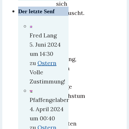
sich
Der letzte Senf
getäuscht.
Das
war
Fred Lang
erst
5. Juni 2024
der
um 14:30
Anfang,
zu
Ostern
denn
Volle
das
Zustimmung!
ewige
Wachstum
Pfaffengelaber
gilt
4. April 2024
im
um 00:40
Westen
zu
Ostern