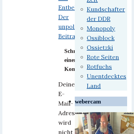
Entbehrungen
Kundschafter
Der
der DDR
unpolitische
Monopoly
Beitrag
Ossiblock
Ossietzki
Schreibe
Rote Seiten
einen
Rotfuchs
Kommentar
Unentdecktes
Deine
Land
E-
webercam
Mail-
Adresse
wird
nicht