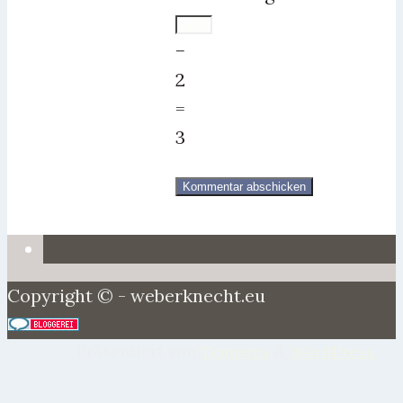
−
2
=
3
Copyright © - weberknecht.eu
Präsentiert von
Tempera
&
WordPress.