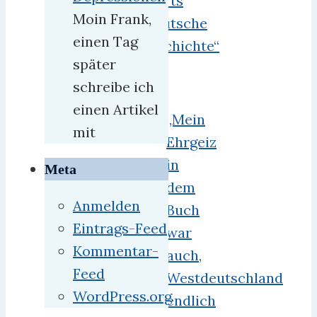
Charts
Moin Frank,
„Deutsche
einen Tag
Geschichte“
später
schreibe ich
einen Artikel
„Mein
mit
Ehrgeiz
in
Meta
dem
Anmelden
Buch
Eintrags-Feed
war
Kommentar-
auch,
Feed
Westdeutschland
WordPress.org
endlich