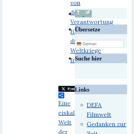
von
der
Verantwortung
Übersetze
für
die
German
Weltkriege
Suche hier
freizusprechen.“
Links
Post
Teilen
Eine
DEFA
eiskalte
Filmwelt
Welt
Gedanken zur
der
Zeit