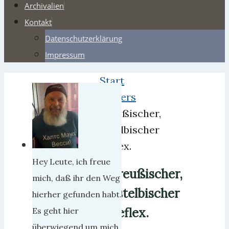
Archivalien
Kontakt
Datenschutzerklärung
Impressum
Start
Webers
Preußischer,
ostelbischer
Reflex.
Hey Leute, ich freue
Preußischer,
mich, daß ihr den Weg
ostelbischer
hierher gefunden habt.
Reflex.
Es geht hier
überwiegend um mich,