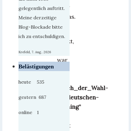
oder
gelegentlich auftritt.
sowas.
Meine derzeitige
Blog-Blockade bitte
Wer
ich zu entschuldigen.
denkt,
das
Krefeld, 7. Aug.. 2026
war
Belästigungen
nun
das
heute 535
„
Nach_der_Wahl-
Ostdeutschen-
gestern 687
Bashing“
online 1
2017,
sieht