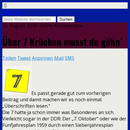
Weberknecht
12. August 2018 • Keine Kommentare
Über 7 Krücken musst du gähn´
Teilen
Tweet
Anpinnen
Mail
SMS
Es passt gerade gut zum vorherigen
Beitrag und damit machen wir es noch einmal:
„Überschriften lesen.“
Die 7 hatte ja schon immer was Besonderes an sich.
Vielleicht sogar in der DDR:
Der „7. Oktober“ oder wie der
Fünfjahresplan 1959 durch einen Siebenjahresplan