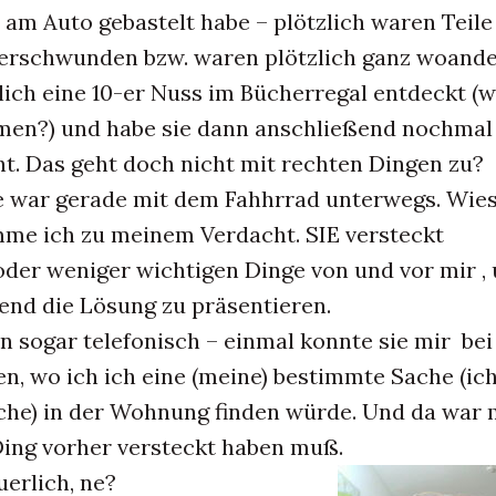
s am Auto gebastelt habe – plötzlich waren Teile
erschwunden bzw. waren plötzlich ganz woande
dlich eine 10-er Nuss im Bücherregal entdeckt (wi
en?) und habe sie dann anschließend nochmal
t. Das geht doch nicht mit rechten Dingen zu?
sie war gerade mit dem Fahhrrad unterwegs. Wie
me ich zu meinem Verdacht. SIE versteckt
der weniger wichtigen Dinge von und vor mir ,
end die Lösung zu präsentieren.
n sogar telefonisch – einmal konnte sie mir bei
n, wo ich ich eine (meine) bestimmte Sache (ic
lche) in der Wohnung finden würde. Und da war 
 Ding vorher versteckt haben muß.
erlich, ne?