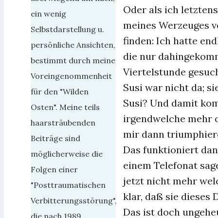
Oder als ich letzten
ein wenig
meines Werzeuges v
Selbstdarstellung u.
finden: Ich hatte en
persönliche Ansichten,
die nur dahingekomm
bestimmt durch meine
Viertelstunde gesuch
Voreingenommenheit
Susi war nicht da; 
für den "Wilden
Susi? Und damit kom
Osten". Meine teils
irgendwelche mehr o
haarsträubenden
mir dann triumphier
Beiträge sind
Das funktioniert dan
möglicherweise die
einem Telefonat sage
Folgen einer
jetzt nicht mehr we
"Posttraumatischen
klar, daß sie dieses
Verbitterungsstörung",
Das ist doch ungeheu
die nach 1989