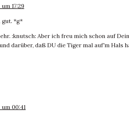
 um 17:29
h gut. *g*
mehr. :knutsch: Aber ich freu mich schon auf Dei
und darüber, daß DU die Tiger mal auf'm Hals h
9 um 00:41