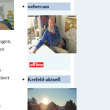
webercam
ugen,
er
s
einer
Krefeld-aktuell
e