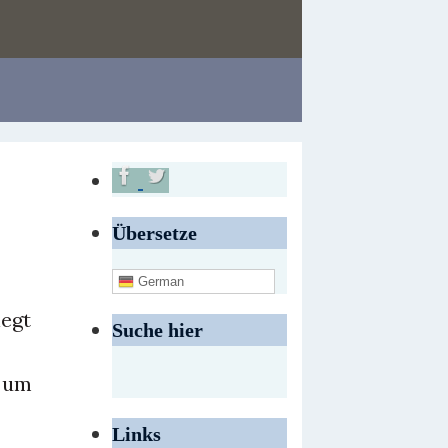
Übersetze
German
legt
Suche hier
, um
Links