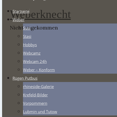
Weberknecht
Startseite
Weber
Nicht angekommen
Susi
Stasi
Hobbys
Webcamz
Webcam 24h
Weber – Konform
Rügen Putbus
rhineside-Galerie
Krefeld-Bilder
Vorpommern
Lubmin und Tutow