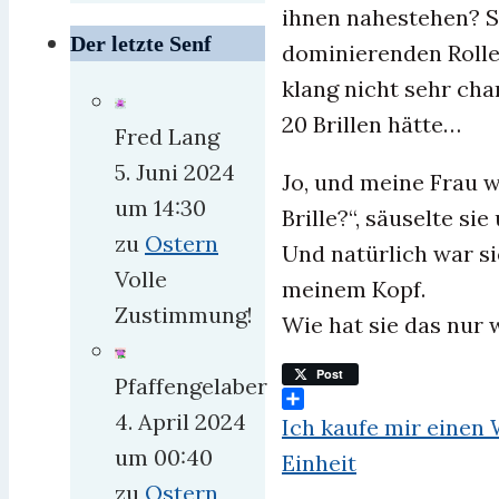
ihnen nahestehen? Si
Der letzte Senf
dominierenden Rolle 
klang nicht sehr cha
20 Brillen hätte…
Fred Lang
5. Juni 2024
Jo, und meine Frau w
um 14:30
Brille?“, säuselte si
zu
Ostern
Und natürlich war si
Volle
meinem Kopf.
Zustimmung!
Wie hat sie das nur 
Post
Pfaffengelaber
Teilen
4. April 2024
Ich kaufe mir einen 
um 00:40
Einheit
zu
Ostern