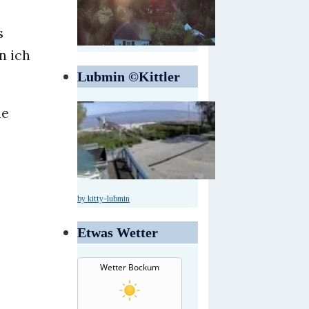
s
n ich
Lubmin ©Kittler
ne
by kitty-lubmin
Etwas Wetter
Wetter Bockum