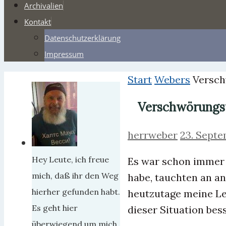
Archivalien
Kontakt
Datenschutzerklärung
Impressum
Start
Webers
Versch
Verschwörungs
herrweber
23. Sept
Hey Leute, ich freue
Es war schon immer 
mich, daß ihr den Weg
habe, tauchten an an
hierher gefunden habt.
heutzutage meine Les
Es geht hier
dieser Situation bes
überwiegend um mich,