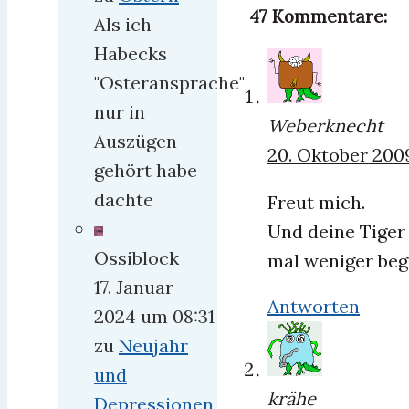
47 Kommentare:
Als ich
Habecks
"Osteransprache"
nur in
Weberknecht
Auszügen
20. Oktober 200
gehört habe
dachte
Freut mich.
Und deine Tiger
Ossiblock
mal weniger beg
17. Januar
Antworten
2024 um 08:31
zu
Neujahr
und
krähe
Depressionen