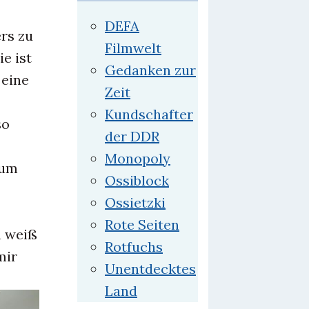
DEFA
rs zu
Filmwelt
e ist
Gedanken zur
 eine
Zeit
Kundschafter
so
der DDR
Monopoly
 um
Ossiblock
Ossietzki
Rote Seiten
h weiß
Rotfuchs
mir
Unentdecktes
Land