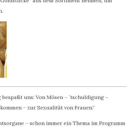
 Goldstücke“ aus dem Sortiment nehmen, um
n.
 bespaßt uns: Von Mösen – `tschuldigung –
 kommen – zur Sexualität von Frauen.“
chtsorgane – schon immer ein Thema im Programm