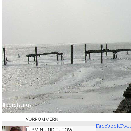
WEBER
SUSI
STASI
HOBBYS
WEBCAMZ
WEBCAM 24H
WEBER – KONFORM
RÜGEN PUTBUS
RHINESIDE-GALERIE
Exorzismus
Home
Webers
KREFELD-BILDER
Legalisiertes Mobbing
VORPOMMERN
Facebook
Twit
LUBMIN UND TUTOW