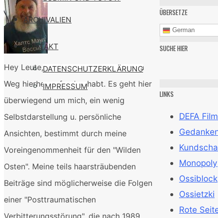
ÜBERSETZE
ARCHIVALIEN
German
KONTAKT
SUCHE HIER
Hey Leute, ich freue mich, daß ihr den
DATENSCHUTZERKLÄRUNG
Weg hierher gefunden habt. Es geht hier
IMPRESSUM
LINKS
überwiegend um mich, ein wenig
DEFA Film
Selbstdarstellung u. persönliche
Gedanken 
Ansichten, bestimmt durch meine
Kundscha
Voreingenommenheit für den "Wilden
Monopoly
Osten". Meine teils haarsträubenden
Ossiblock
Beiträge sind möglicherweise die Folgen
Ossietzki
einer "Posttraumatischen
Rote Seit
Verbitterungsstörung", die nach 1989