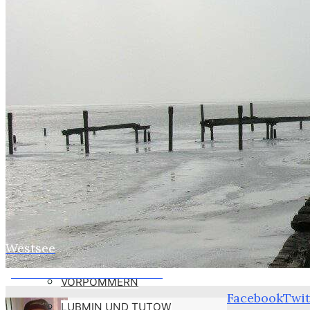
WEBER
SUSI
STASI
HOBBYS
WEBCAMZ
WEBCAM 24H
WEBER – KONFORM
RÜGEN PUTBUS
RHINESIDE-GALERIE
Westsee
Home
Webers
KREFELD-BILDER
„Du hast Druck im Arsch…
VORPOMMERN
Facebook
Twit
LUBMIN UND TUTOW