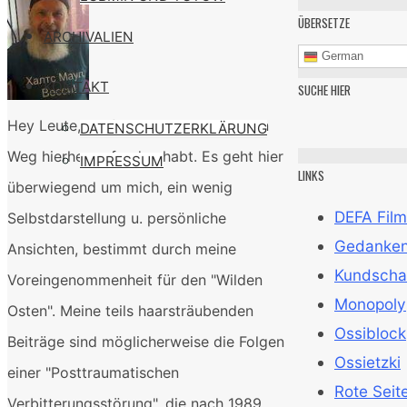
ÜBERSETZE
ARCHIVALIEN
German
KONTAKT
SUCHE HIER
Hey Leute, ich freue mich, daß ihr den
DATENSCHUTZERKLÄRUNG
Weg hierher gefunden habt. Es geht hier
IMPRESSUM
LINKS
überwiegend um mich, ein wenig
DEFA Film
Selbstdarstellung u. persönliche
Gedanken 
Ansichten, bestimmt durch meine
Kundscha
Voreingenommenheit für den "Wilden
Monopoly
Osten". Meine teils haarsträubenden
Ossiblock
Beiträge sind möglicherweise die Folgen
Ossietzki
einer "Posttraumatischen
Rote Seit
Verbitterungsstörung", die nach 1989