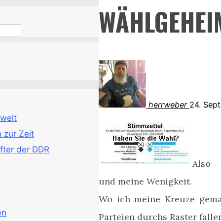
WÄHLGEHEI
herrweber
24. Sep
welt
zur Zeit
fter der DDR
Also –
und meine Wenigkeit.
Wo ich meine Kreuze gemac
en
Parteien durchs Raster fallen 