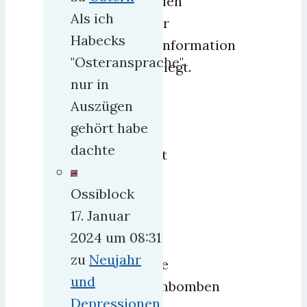
werden
Als ich
unter
Habecks
Desinformation
"Osteransprache"
abgelegt.
nur in
Es
Auszügen
ist
gehört habe
ja
dachte
nicht
so,
Ossiblock
daß
17. Januar
es
2024 um 08:31
hier
zu
Neujahr
keine
und
Atombomben
Depressionen