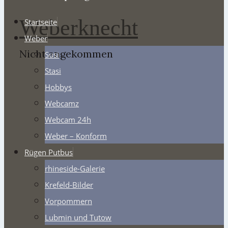
Weberknecht
Startseite
Weber
Nicht angekommen
Susi
Stasi
Hobbys
Webcamz
Webcam 24h
Weber – Konform
Rügen Putbus
rhineside-Galerie
Krefeld-Bilder
Vorpommern
Lubmin und Tutow