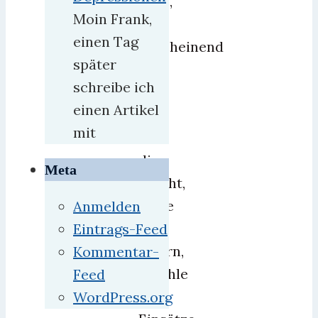
gäbe,
Moin Frank,
aber
einen Tag
anscheinend
später
hat
schreibe ich
die
einen Artikel
BRD
mit
nur
die
Meta
Pflicht,
diese
Anmelden
zu
Eintrags-Feed
lagern,
Kommentar-
Befehle
Feed
über
WordPress.org