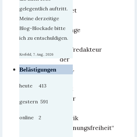
So
gelegentlich auftritt.
lautet
Meine derzeitige
die
Blog-Blockade bitte
Ansage
ich zu entschuldigen.
vom
Chefredakteur
Krefeld, 7. Aug.. 2026
der
Welt
.
Belästigungen
Das
heute 413
läuft
unter
gestern 591
der
Rubrik
online 2
„Meinungsfreiheit“