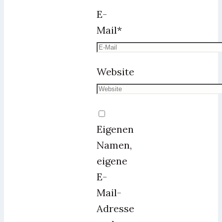
E-
Mail
*
Website
Eigenen
Namen,
eigene
E-
Mail-
Adresse