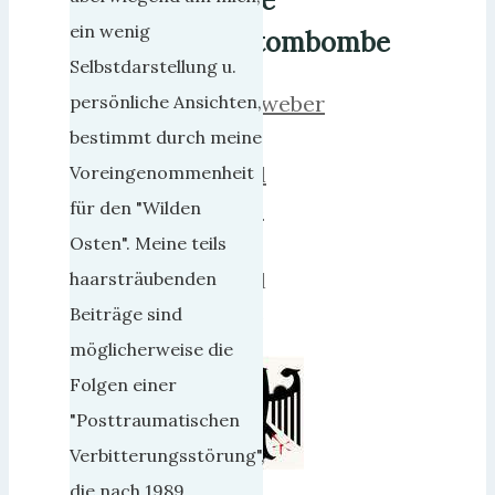
die
ein wenig
Atombombe
Selbstdarstellung u.
herrweber
persönliche Ansichten,
2.
bestimmt durch meine
April
Voreingenommenheit
2025
für den "Wilden
16.
Osten". Meine teils
April
haarsträubenden
2025
Beiträge sind
möglicherweise die
Folgen einer
"Posttraumatischen
Verbitterungsstörung",
die nach 1989