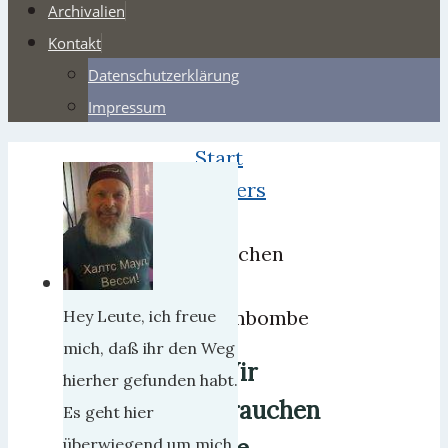
Archivalien
Kontakt
Datenschutzerklärung
Impressum
Start
Webers
Wir
brauchen
die
Atombombe
Hey Leute, ich freue
mich, daß ihr den Weg
Wir
hierher gefunden habt.
brauchen
Es geht hier
überwiegend um mich,