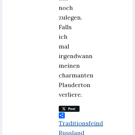
noch
zulegen.
Falls
ich
mal
irgendwann
meinen
charmanten
Plauderton
verliere.
Post
Teilen
Traditionsfeind
Russland