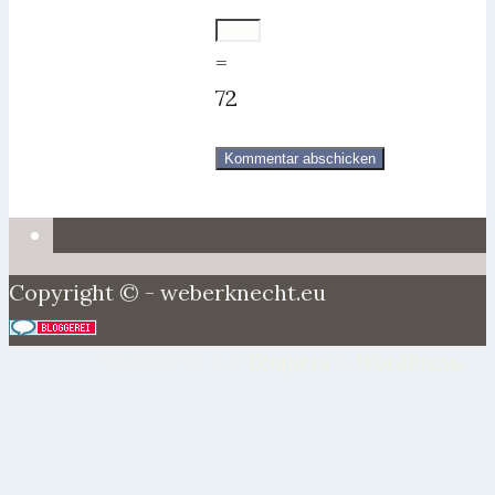
=
72
Copyright © - weberknecht.eu
Präsentiert von
Tempera
&
WordPress.