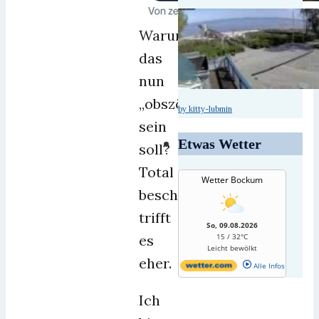
Warum
das
nun
„obszön“
by kitty-lubmin
sein
Etwas Wetter
soll?
Total
Wetter Bockum
bescheuert
trifft
So, 09.08.2026
es
15 / 32°C
Leicht bewölkt
eher.
Alle Infos
Ich