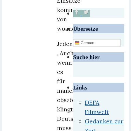
Einsätze
kommen
von
woanders.
Übersetze
Jedenfalls
German
„Auch
Suche hier
wenn
es
für
Links
manche
obszön
DEFA
klingt:
Filmwelt
Deutschland
Gedanken zur
muss
Zeit