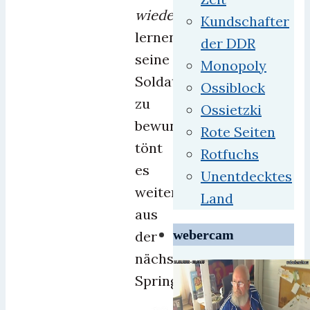
wieder
Kundschafter
lernen,
der DDR
seine
Monopoly
Soldaten
Ossiblock
zu
Ossietzki
bewundern“
,
Rote Seiten
tönt
Rotfuchs
es
Unentdecktes
weiter
Land
aus
webercam
der
nächsten
Springerecke.