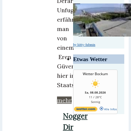
Derartigen
Unfug
erfährt
man
von
by kitty-lubmin
einem
Eren
Etwas Wetter
Güvercin,
Wetter Bockum
hier im
Staatssender
Sa, 08.08.2026
11 / 28°C
mehr
Sonnig
Alle Infos
Nogger
Dir