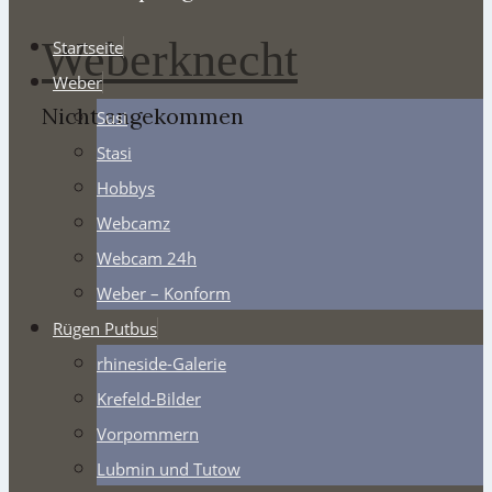
Weberknecht
Startseite
Weber
Nicht angekommen
Susi
Stasi
Hobbys
Webcamz
Webcam 24h
Weber – Konform
Rügen Putbus
rhineside-Galerie
Krefeld-Bilder
Vorpommern
Lubmin und Tutow