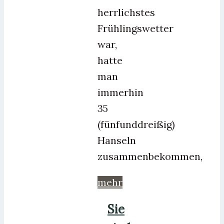
herrlichstes
Frühlingswetter
war,
hatte
man
immerhin
35
(fünfunddreißig)
Hanseln
zusammenbekommen,
mehr
Sie