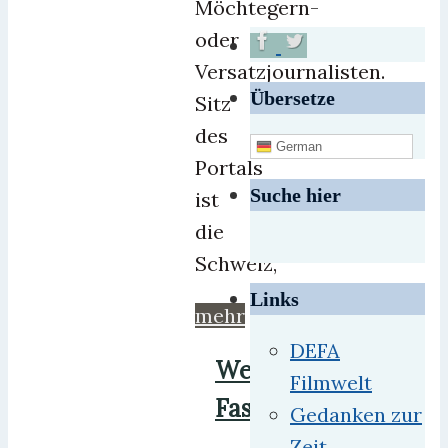
Möchtegern-
oder
Versatzjournalisten.
Übersetze
Sitz
des
German
Portals
Suche hier
ist
die
Schweiz,
Links
mehr
DEFA
Westdeutsches
Filmwelt
Fastenritual
Gedanken zur
Zeit