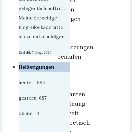
gelegentlich auftritt.
heben
Meine derzeitige
dagegen
Blog-Blockade bitte
ab.
ich zu entschuldigen.
Die
Schätzungen
Krefeld, 7. Aug.. 2026
belaufen
sich
Belästigungen
bis
heute 584
zur
geplanten
gestern 687
Eröffnung
(derzeit
online 1
theoretisch
Ende