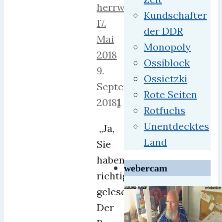
herrweber
Kundschafter
17.
der DDR
Mai
Monopoly
2018
Ossiblock
9.
Ossietzki
September
Rote Seiten
2018
1
Rotfuchs
Unentdecktes
„Ja,
Land
Sie
haben
webercam
richtig
gelesen:
Der