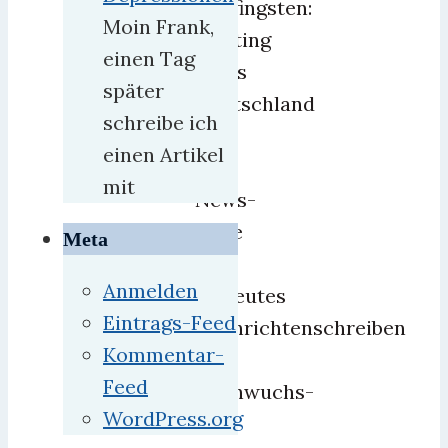
Anpfingsten:
Moin Frank,
Blasting
einen Tag
News
später
Deutschland
schreibe ich
Eine
einen Artikel
Art
mit
News-
Seite
Meta
für
Anmelden
betreutes
Eintrags-Feed
Nachrichtenschreiben
Kommentar-
von
Feed
Nachwuchs-
WordPress.org
und