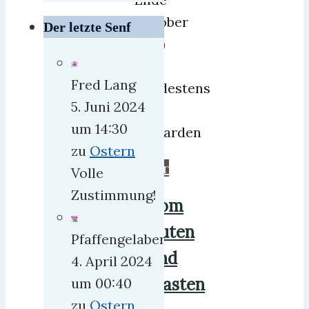
Oktober
Der letzte Senf
2017)
auf
Fred Lang
mindestens
5. Juni 2024
5,4
um 14:30
Milliarden
zu
Ostern
mehr
Volle
Zustimmung!
Vom
Tuten
Pfaffengelaber
und
4. April 2024
Blasten
um 00:40
zu
Ostern