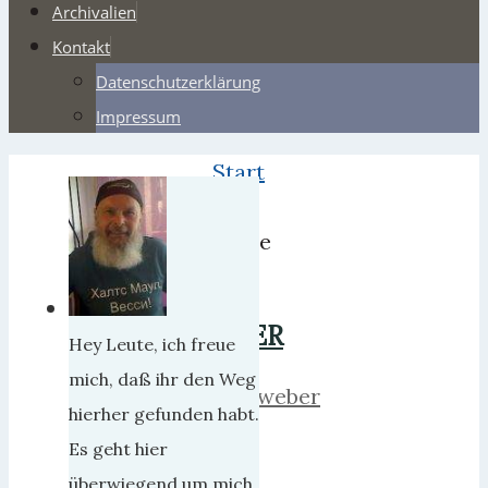
Archivalien
Kontakt
Datenschutzerklärung
Impressum
Start
2018
(Seite
4)
BER
Hey Leute, ich freue
mich, daß ihr den Weg
herrweber
hierher gefunden habt.
21.
Es geht hier
Mai
überwiegend um mich,