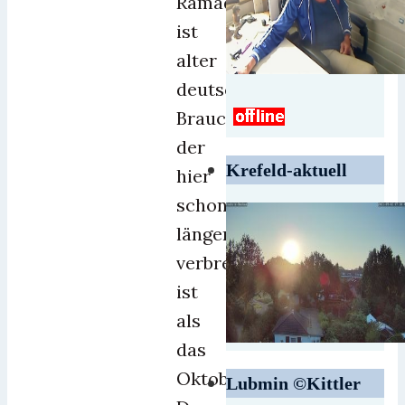
Ramadan
ist
alter
deutscher
Brauch,
der
Krefeld-aktuell
hier
schon
länger
verbreitet
ist
als
das
Oktoberfest.“
Lubmin ©Kittler