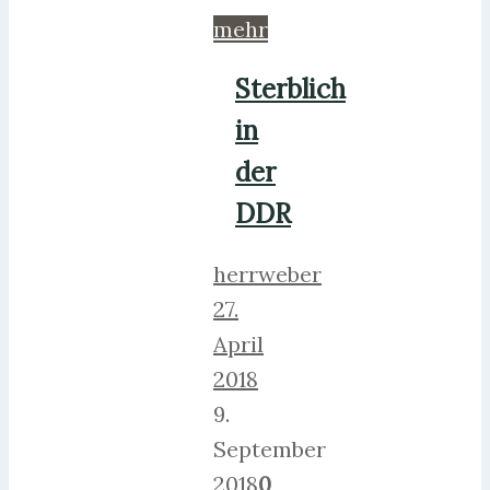
mehr
Sterblich
in
der
DDR
herrweber
27.
April
2018
9.
September
2018
0