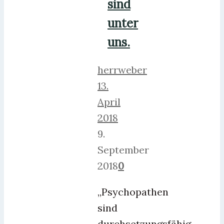
sind
unter
uns.
herrweber
13.
April
2018
9.
September
2018
0
„Psychopathen
sind
durchsetzungsfähig