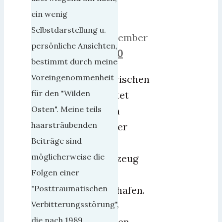
2018
ein wenig
9.
Selbstdarstellung u.
September
persönliche Ansichten,
2018
0
bestimmt durch meine
Voreingenommenheit
Inzwischen
für den "Wilden
startet
Osten". Meine teils
noch
haarsträubenden
immer
Beiträge sind
kein
möglicherweise die
Flugzeug
Folgen einer
vom
"Posttraumatischen
Flughafen.
Verbitterungsstörung",
Die
die nach 1989
Kosten