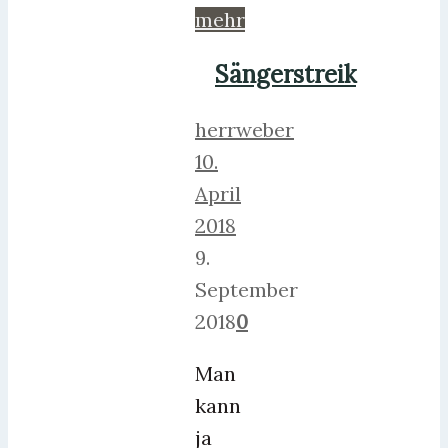
mehr
Sängerstreik
herrweber
10.
April
2018
9.
September
2018
0
Man
kann
ja