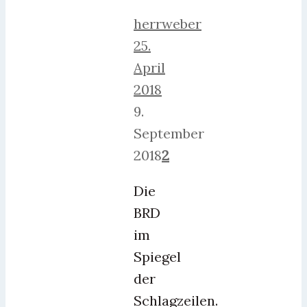
herrweber
25.
April
2018
9.
September
2018
2
Die
BRD
im
Spiegel
der
Schlagzeilen.