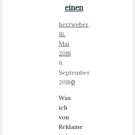
einen
herrweber
16.
Mai
2018
9.
September
2018
0
Was
ich
von
Reklame