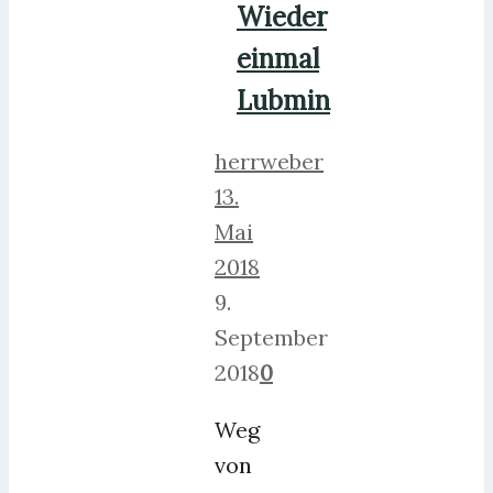
Wieder
einmal
Lubmin
herrweber
13.
Mai
2018
9.
September
2018
0
Weg
von