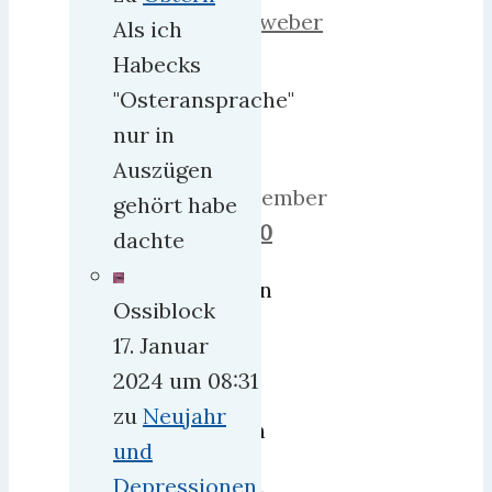
herrweber
Als ich
20.
Habecks
Mai
"Osteransprache"
2018
nur in
9.
Auszügen
September
gehört habe
2018
0
dachte
Einen
Ossiblock
hab
17. Januar
ich
2024 um 08:31
ich
zu
Neujahr
noch
und
zu
Depressionen