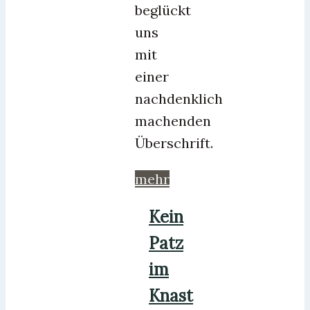
beglückt
uns
mit
einer
nachdenklich
machenden
Überschrift.
mehr
Kein
Patz
im
Knast