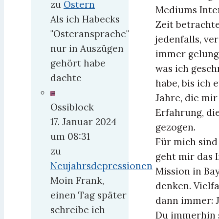
zu
Ostern
Mediums Inter
Als ich Habecks
Zeit betrachte
"Osteransprache"
jedenfalls, v
nur in Auszügen
immer gelungen
gehört habe
was ich gesch
dachte
habe, bis ich
Jahre, die mir
Ossiblock
Erfahrung, di
17. Januar 2024
gezogen.
um 08:31
Für mich sind
zu
geht mir das I
Neujahrsdepressionen
Mission in Ba
Moin Frank,
denken. Vielfa
einen Tag später
dann immer: Ja
schreibe ich
Du immerhin 