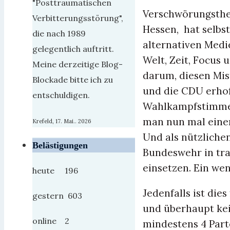
"Posttraumatischen
Verschwörungstheo
Verbitterungsstörung",
Hessen, hat selbst
die nach 1989
alternativen Medi
gelegentlich auftritt.
Welt, Zeit, Focus 
Meine derzeitige Blog-
darum, diesen Mis
Blockade bitte ich zu
und die CDU erhoff
entschuldigen.
Wahlkampfstimmen
man nun mal einen
Krefeld, 17. Mai.. 2026
Und als nützliche
Belästigungen
Bundeswehr in tra
einsetzen. Ein we
heute 196
Jedenfalls ist die
gestern 603
und überhaupt kei
online 2
mindestens 4 Part