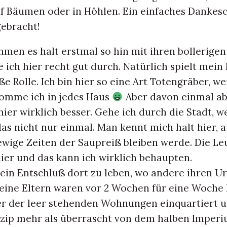
f Bäumen oder in Höhlen. Ein einfaches Dankes
gebracht!
hmen es halt erstmal so hin mit ihren bollerig
ich hier recht gut durch. Natürlich spielt mein
e Rolle. Ich bin hier so eine Art Totengräber, we
omme ich in jedes Haus
Aber davon einmal a
hier wirklich besser. Gehe ich durch die Stadt, w
as nicht nur einmal. Man kennt mich halt hier, 
ewige Zeiten der Saupreiß bleiben werde. Die Le
er und das kann ich wirklich behaupten.
in Entschluß dort zu leben, wo andere ihren U
eine Eltern waren vor 2 Wochen für eine Woche h
ner der leer stehenden Wohnungen einquartiert u
zip mehr als überrascht von dem halben Imperi