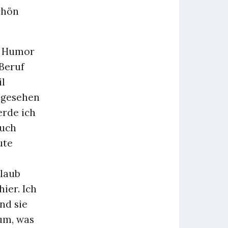
chön
en Humor
 Beruf
il
bgesehen
erde ich
auch
ute
rlaub
ier. Ich
nd sie
um, was