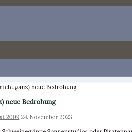
(nicht ganz) neue Bedrohung
nz) neue Bedrohung
st 2009
24. November 2023
,Schweinegrippe,Sonnenstudios oder Piratenpar