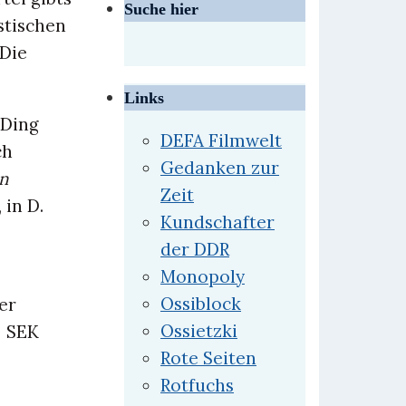
Suche hier
stischen
 Die
Links
 Ding
DEFA Filmwelt
ch
Gedanken zur
n
Zeit
in D.
Kundschafter
der DDR
Monopoly
Ossiblock
er
Ossietzki
d SEK
Rote Seiten
Rotfuchs