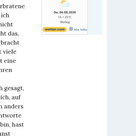
erbratene
Do, 06.08.2026
 ich
15 / 25°C
Wolkig
nicht
Alle Infos
ht das,
rbracht
 viele
t eine
ehren
h gesagt,
ich, auf
h anders
antworte
bin, hast
hnst