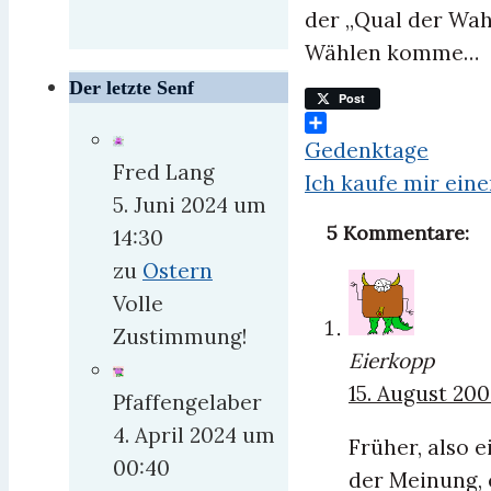
der „Qual der Wahl
Wählen komme…
Der letzte Senf
Post
Teilen
Gedenktage
Fred Lang
Ich kaufe mir ein
5. Juni 2024 um
5 Kommentare:
14:30
zu
Ostern
Volle
Zustimmung!
Eierkopp
15. August 20
Pfaffengelaber
4. April 2024 um
Früher, also 
00:40
der Meinung, 