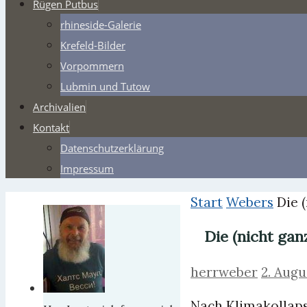
Rügen Putbus
rhineside-Galerie
Krefeld-Bilder
Vorpommern
Lubmin und Tutow
Archivalien
Kontakt
Datenschutzerklärung
Impressum
Start
Webers
Die 
Die (nicht ga
herrweber
2. Augu
Nach Klimakollaps