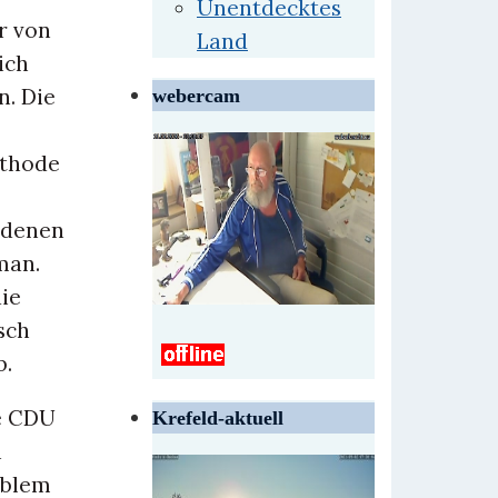
Unentdecktes
r von
Land
ich
n. Die
webercam
ethode
 denen
man.
ie
sch
b.
ie CDU
Krefeld-aktuell
h
oblem