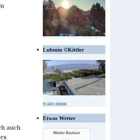
um
Lubmin ©Kittler
by kitty-lubmin
Etwas Wetter
ch auch
Wetter Bockum
des