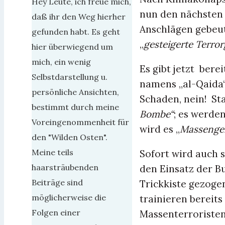
Hey Leute, ich freue mich,
nun den nächsten 
daß ihr den Weg hierher
Anschlägen gebeut
gefunden habt. Es geht
„
gesteigerte Terror
hier überwiegend um
mich, ein wenig
Es gibt jetzt berei
Selbstdarstellung u.
namens „al-Qaida“
persönliche Ansichten,
Schaden, nein! Sta
bestimmt durch meine
Bombe“
; es werde
Voreingenommenheit für
wird es „
Massenge
den "Wilden Osten".
Meine teils
Sofort wird auch 
haarsträubenden
den Einsatz der B
Beiträge sind
Trickkiste gezog
möglicherweise die
trainieren bereit
Folgen einer
Massenterroristen