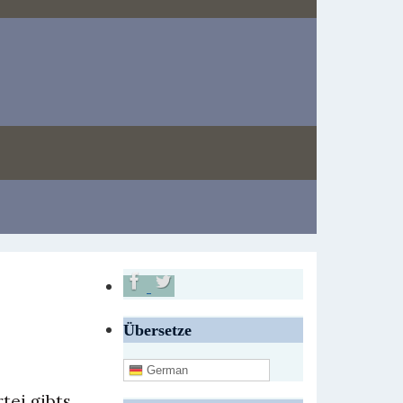
Übersetze
German
tei gibts