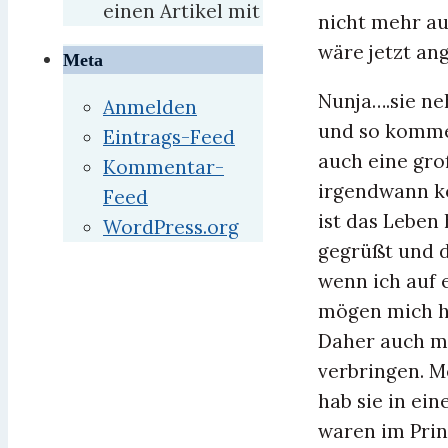
einen Artikel mit
nicht mehr au
wäre jetzt an
Meta
Nunja….sie ne
Anmelden
und so komme 
Eintrags-Feed
auch eine groß
Kommentar-
irgendwann k
Feed
ist das Leben 
WordPress.org
gegrüßt und d
wenn ich auf 
mögen mich hi
Daher auch me
verbringen. M
hab sie in ei
waren im Prin