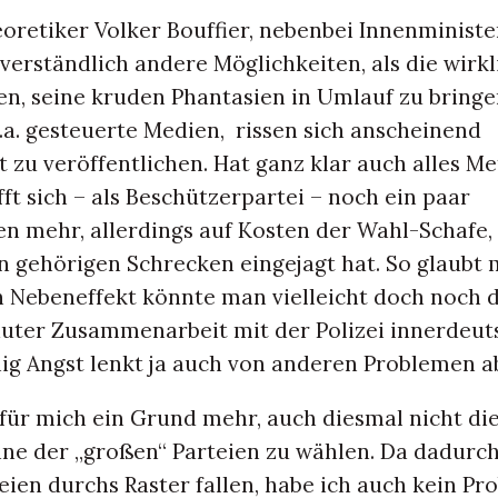
retiker Volker Bouffier, nebenbei Innenministe
verständlich andere Möglichkeiten, als die wirkl
en, seine kruden Phantasien in Umlauf zu bringe
u.a. gesteuerte Medien, rissen sich anscheinend
t zu veröffentlichen. Hat ganz klar auch alles M
t sich – als Beschützerpartei – noch ein paar
 mehr, allerdings auf Kosten der Wahl-Schafe,
 gehörigen Schrecken eingejagt hat. So glaubt 
n Nebeneffekt könnte man vielleicht doch noch d
uter Zusammenarbeit mit der Polizei innerdeut
nig Angst lenkt ja auch von anderen Problemen a
s für mich ein Grund mehr, auch diesmal nicht d
ne der „großen“ Parteien zu wählen. Da dadurc
eien durchs Raster fallen, habe ich auch kein Pr