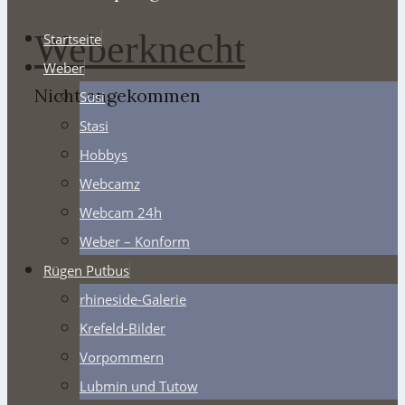
Weberknecht
Startseite
Weber
Nicht angekommen
Susi
Stasi
Hobbys
Webcamz
Webcam 24h
Weber – Konform
Rügen Putbus
rhineside-Galerie
Krefeld-Bilder
Vorpommern
Lubmin und Tutow