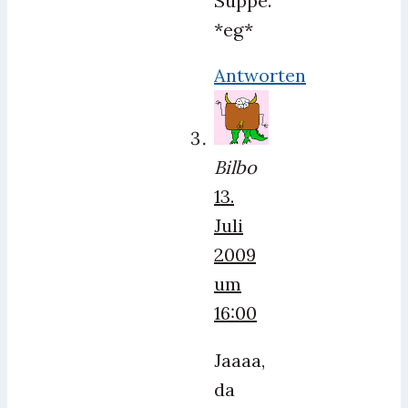
Suppe.
*eg*
Antworten
Bilbo
13.
Juli
2009
um
16:00
Jaaaa,
da