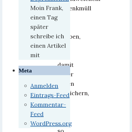
Moin Frank,
Gedenkmüll
einen Tag
auf
später
und
schreibe ich
glauben,
einen Artikel
daß
mit
sie
damit
Meta
unser
Leben
Anmelden
bereichern,
Eintrags-Feed
weil
Kommentar-
wir
Feed
ja
WordPress.org
so