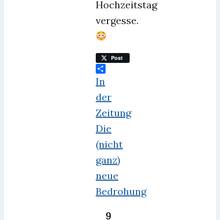
Hochzeitstag
vergesse.
Post
Teilen
In
der
Zeitung
Die
(nicht
ganz)
neue
Bedrohung
9