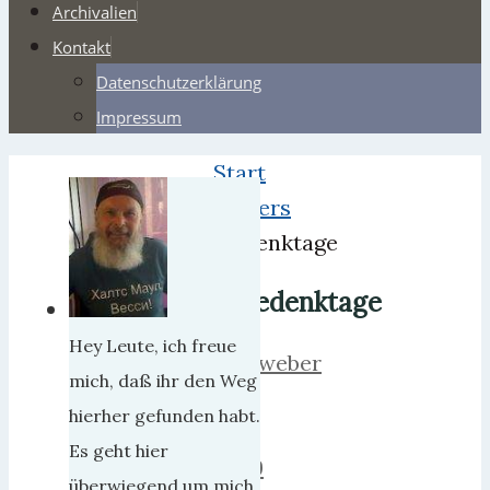
Archivalien
Kontakt
Datenschutzerklärung
Impressum
Start
Webers
Gedenktage
Gedenktage
Hey Leute, ich freue
herrweber
mich, daß ihr den Weg
9.
hierher gefunden habt.
Juli
Es geht hier
2009
überwiegend um mich,