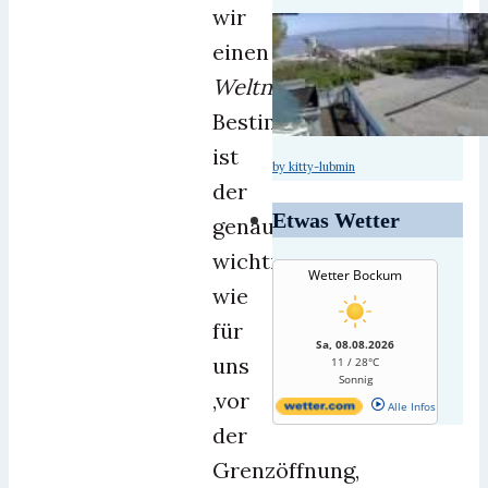
wir
einen
Weltnichtrauchertag
?
Bestimmt
ist
by kitty-lubmin
der
Etwas Wetter
genauso
wichtig,
Wetter Bockum
wie
für
Sa, 08.08.2026
uns
11 / 28°C
Sonnig
,vor
Alle Infos
der
Grenzöffnung,