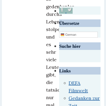
ged
e
nkenlos
durchs
Leben
Übersetze
stolpern
German
und
es
Suche hier
sehr
viele
Leute
Links
gibt,
die
DEFA
tatsächlich
Filmwelt
nur
Gedanken zur
mal
Zeit