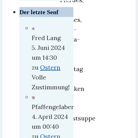
des
Der letzte Senf
Kusses,
Welt-
Fred Lang
Lepra-
5. Juni 2024
Tag,
um 14:30
der
zu
Ostern
Welttag
Volle
der
Zustimmung!
Kranken
oder
Pfaffengelaber
der
4. April 2024
Wurstsuppe
um 00:40
–
zu
Ostern
um