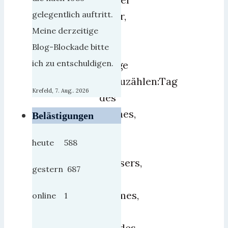
gelegentlich auftritt.
mehr,
Meine derzeitige
um
Blog-Blockade bitte
mal
ich zu entschuldigen.
einige
aufzuzählen:Tag
Krefeld, 7. Aug.. 2026
des
Buches,
Belästigungen
Tag
heute 588
des
Wassers,
gestern 687
des
Baumes,
online 1
des
Pferdes,