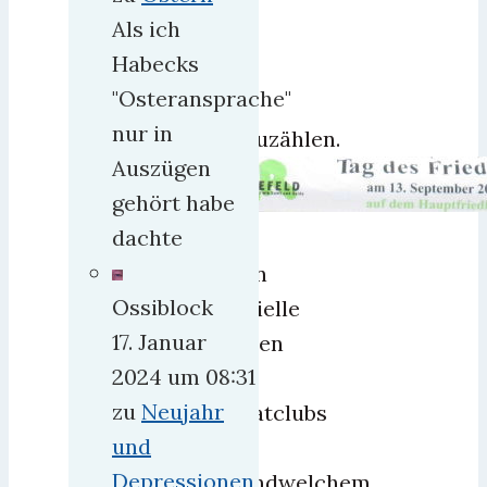
Als ich
mal
Habecks
ein
"Osteransprache"
paar
nur in
aufzuzählen.
Auszügen
gehört habe
dachte
So
rufen
Ossiblock
offizielle
17. Januar
Stellen
2024 um 08:31
und
zu
Neujahr
Privatclubs
und
zu
Depressionen
irgendwelchem