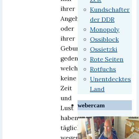
ihrer
Kundschafter
Angehörigen
der DDR
oder
Monopoly
ihrer
Ossiblock
Geburt
Ossietzki
gedenken;
Rote Seiten
welche
Rotfuchs
keine
Unentdecktes
Zeit
Land
und
webercam
Lust
haben,
täglich
wegen