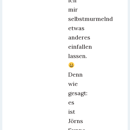
ich
mir
selbstmurmelnd
etwas
anderes
einfallen
lassen.
Denn
wie
gesagt:
es
ist
Jörns