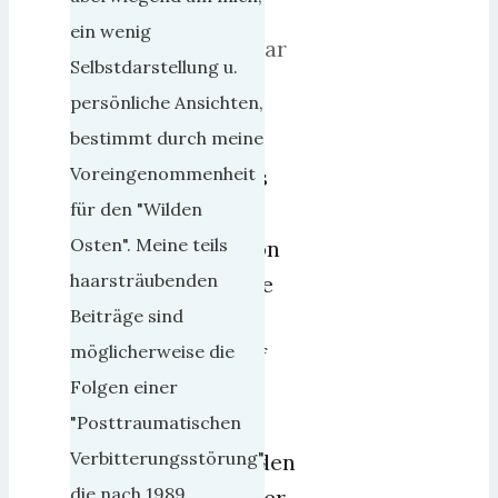
16.
ein wenig
Januar
Selbstdarstellung u.
2019
persönliche Ansichten,
bestimmt durch meine
Die
Voreingenommenheit
gibts
für den "Wilden
ja
Osten". Meine teils
schon
haarsträubenden
lange
Beiträge sind
zu
möglicherweise die
Hauf
Folgen einer
und
"Posttraumatischen
es
Verbitterungsstörung",
werden
die nach 1989
immer