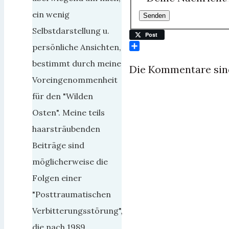
ein wenig
Selbstdarstellung u.
Post
persönliche Ansichten,
Teilen
bestimmt durch meine
Die Kommentare sin
Voreingenommenheit
für den "Wilden
Osten". Meine teils
haarsträubenden
Beiträge sind
möglicherweise die
Folgen einer
"Posttraumatischen
Verbitterungsstörung",
die nach 1989