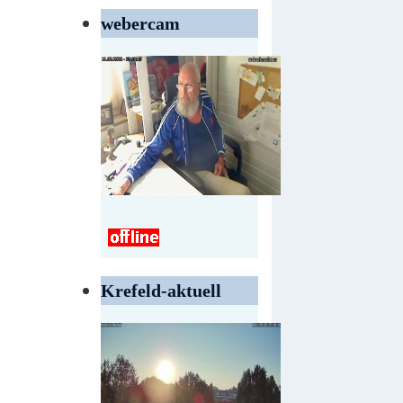
webercam
Krefeld-aktuell