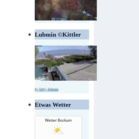
Lubmin ©Kittler
by kitty-lubmin
Etwas Wetter
Wetter Bockum