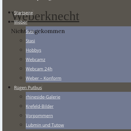
Weberknecht
Startseite
Weber
Nicht angekommen
Susi
Stasi
Hobbys
Webcamz
Webcam 24h
Weber – Konform
Rügen Putbus
rhineside-Galerie
Krefeld-Bilder
Vorpommern
Lubmin und Tutow