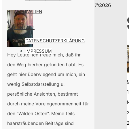
©2026
ARCHIVALIEN
KONTAKT
DATENSCHUTZERKLÄRUNG
IMPRESSUM
Hey Leute, ich freue mich, daß ihr
den Weg hierher gefunden habt. Es
geht hier überwiegend um mich, ein
wenig Selbstdarstellung u.
1
persönliche Ansichten, bestimmt
durch meine Voreingenommenheit für
den "Wilden Osten". Meine teils
2
haarsträubenden Beiträge sind