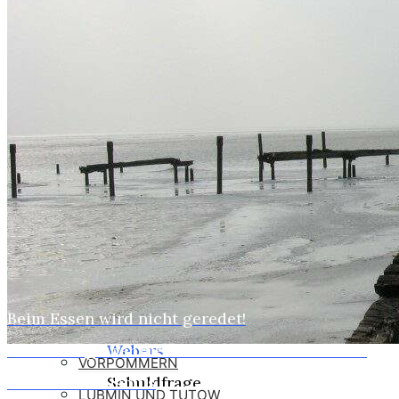
WEBER
SUSI
STASI
HOBBYS
WEBCAMZ
WEBCAM 24H
WEBER – KONFORM
RÜGEN PUTBUS
RHINESIDE-GALERIE
Beim Essen wird nicht geredet!
Home
KREFELD-BILDER
Entrüstung über die Pariser Attacken verdeckt
Webers
VORPOMMERN
unseren Rassismus
Schuldfrage
LUBMIN UND TUTOW