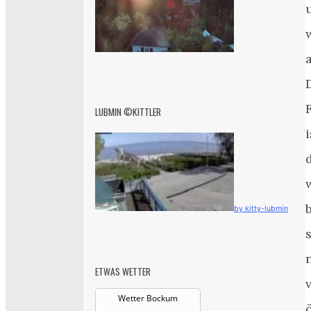
LUBMIN ©KITTLER
i
by kitty-lubmin
ETWAS WETTER
v
Wetter Bockum