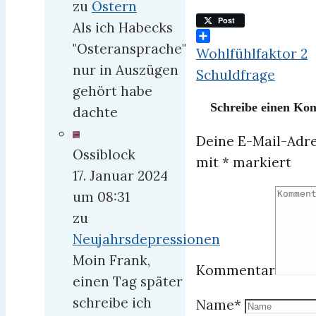
zu
Ostern
Post
Als ich Habecks
"Osteransprache"
Teilen
Wohlfühlfaktor 2
nur in Auszügen
Schuldfrage
gehört habe
Schreibe einen K
dachte
Deine E-Mail-Adres
Ossiblock
mit
*
markiert
17. Januar 2024
um 08:31
zu
Neujahrsdepressionen
Moin Frank,
Kommentar
einen Tag später
schreibe ich
Name
*