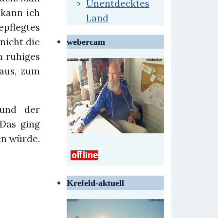
Unentdecktes
kann ich
Land
epflegtes
nicht die
webercam
n ruhiges
 aus, zum
 und der
 Das ging
en würde.
Krefeld-aktuell