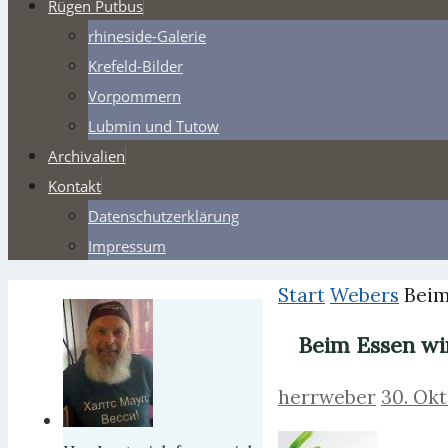
Rügen Putbus
rhineside-Galerie
Krefeld-Bilder
Vorpommern
Lubmin und Tutow
Archivalien
Kontakt
Datenschutzerklärung
Impressum
Start
Webers
Beim
Beim Essen wi
herrweber
30. Okt