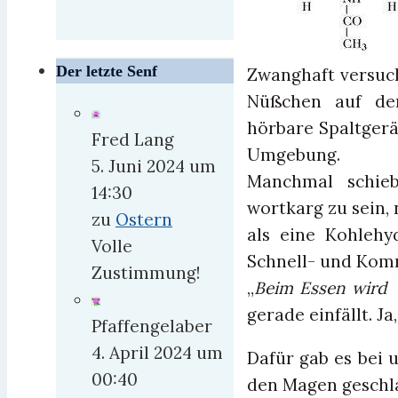
Der letzte Senf
Zwanghaft versuch
Nüßchen auf der
hörbare Spaltgerä
Fred Lang
Umgebung.
5. Juni 2024 um
Manchmal schieb
14:30
wortkarg zu sein, 
zu
Ostern
als eine Kohlehy
Volle
Schnell- und Komm
Zustimmung!
„
Beim Essen wird 
gerade einfällt. Ja
Pfaffengelaber
4. April 2024 um
Dafür gab es bei 
00:40
den Magen geschl