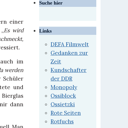
Suche hier
rn einer
 „
Es wird
Links
schmeckt,
DEFA Filmwelt
essiert.
Gedanken zur
 auch im
Zeit
da werden
Kundschafter
r Schüler
der DDR
ltete und
Monopoly
 Bierglas
Ossiblock
mir dann
Ossietzki
Rote Seiten
Rotfuchs
uell. Man