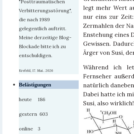
"Posttraumatischen
legt mehr Wert a
Verbitterungsstörung",
nur eins zur Zeit
die nach 1989
Zermahlen der Nah
gelegentlich auftritt.
Enstehung eines D
Meine derzeitige Blog-
Gewissen. Dadurch
Blockade bitte ich zu
Ärger von Susi, de
entschuldigen.
Während ich le
Krefeld, 17. Mai.. 2026
Fernseher außerde
natürlich daneben
Belästigungen
Dabei hatte ich m
heute 186
Susi, also wirklich!
gestern 603
online 3