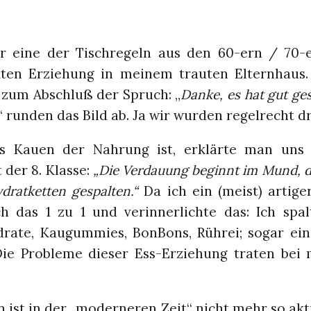
r eine der Tischregeln aus den 60-ern / 70-e
kten Erziehung in meinem trauten Elternhaus.
 zum Abschluß der Spruch: „
Danke, es hat gut ge
“ runden das Bild ab. Ja wir wurden regelrecht dr
es Kauen der Nahrung ist, erklärte man uns
 der 8. Klasse:
„Die Verdauung beginnt im Mund, 
dratketten gespalten.“
Da ich ein (meist) artige
h das 1 zu 1 und verinnerlichte das: Ich spa
drate, Kaugummies, BonBons, Rührei; sogar ein
ie Probleme dieser Ess-Erziehung traten bei 
 ist in der „moderneren Zeit“ nicht mehr so akt