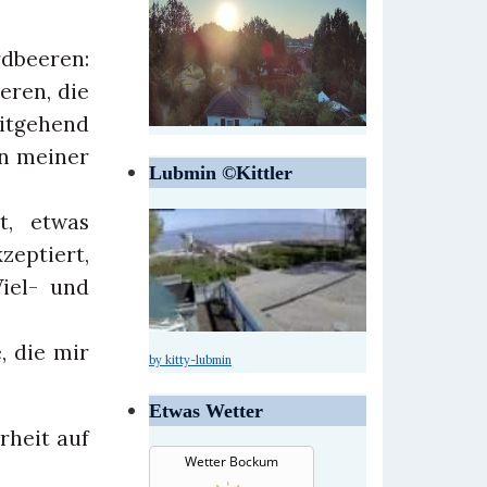
dbeeren:
eren, die
itgehend
in meiner
Lubmin ©Kittler
t, etwas
zeptiert,
Viel- und
, die mir
by kitty-lubmin
Etwas Wetter
rheit auf
Wetter Bockum