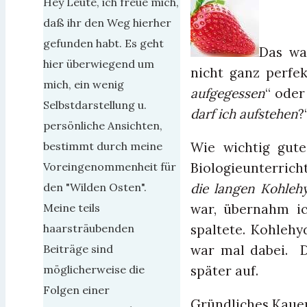
Hey Leute, ich freue mich,
daß ihr den Weg hierher
gefunden habt. Es geht
Das wa
hier überwiegend um
nicht ganz perfe
mich, ein wenig
aufgegessen
“ oder
Selbstdarstellung u.
darf ich aufstehen
?
persönliche Ansichten,
Wie wichtig gut
bestimmt durch meine
Biologieunterricht
Voreingenommenheit für
die langen Kohlehy
den "Wilden Osten".
war, übernahm ic
Meine teils
spaltete. Kohlehy
haarsträubenden
war mal dabei. D
Beiträge sind
später auf.
möglicherweise die
Folgen einer
Gründliches Kauen