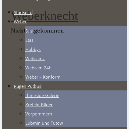
Weberknecht
Startseite
Weber
Nicht angekommen
Susi
Stasi
Hobbys
Webcamz
Webcam 24h
Weber – Konform
Rügen Putbus
rhineside-Galerie
Krefeld-Bilder
Vorpommern
Lubmin und Tutow