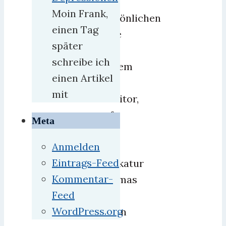
sehr
Moin Frank,
persönlichen
einen Tag
Rede
später
vor
schreibe ich
seinem
einen Artikel
22″
mit
Monitor,
auf
Meta
dem
Anmelden
eine
Eintrags-Feed
Karikatur
Kommentar-
Obamas
Feed
zu
WordPress.org
sehen