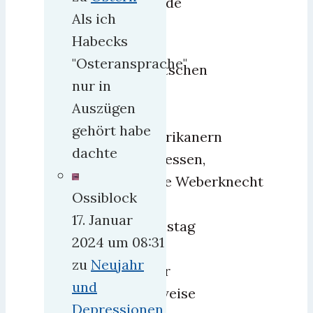
gerade
Als ich
die
Habecks
Ost-
"Osteransprache"
Deutschen
nur in
dies
Auszügen
den
gehört habe
Amerikanern
dachte
vergessen,
sagte Weberknecht
Ossiblock
am
17. Januar
Dienstag
2024 um 08:31
in
zu
Neujahr
einer
und
teilweise
Depressionen