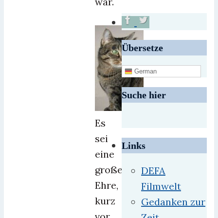
war.
Übersetze
German
Suche hier
Es
sei
Links
eine
große
DEFA
Ehre,
Filmwelt
kurz
Gedanken zur
vor
Zeit