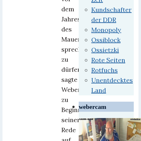
dem
Kundschafter
Jahrestag
der DDR
des
Monopoly
Mauersturzes
Ossiblock
sprechen
Ossietzki
zu
Rote Seiten
dürfen,
Rotfuchs
sagte
Unentdecktes
Weberknecht
Land
zu
webercam
Beginn
seiner
Rede
auf