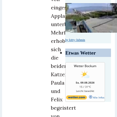
eingespieltem
Applaus
unterbrochen.
Mehrfach
erhoben
by kitty-lubmin
sich
Etwas Wetter
die
beiden
Wetter Bockum
Katzen
Paula
So, 09.08.2026
15 / 31°C
und
Leicht bewölkt
Alle Infos
Felix
begeistert
von