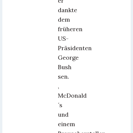
er
dankte
dem
früheren
US-
Präsidenten
George
Bush
sen.
,
McDonald
´s
und
einem