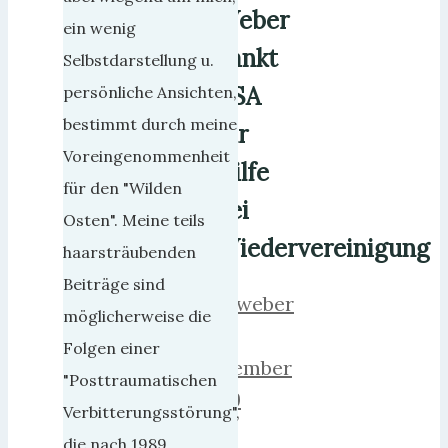
Weber
ein wenig
dankt
Selbstdarstellung u.
USA
persönliche Ansichten,
bestimmt durch meine
für
Voreingenommenheit
Hilfe
für den "Wilden
bei
Osten". Meine teils
Wiedervereinigung
haarsträubenden
Beiträge sind
herrweber
möglicherweise die
5.
Folgen einer
November
"Posttraumatischen
2009
Verbitterungsstörung",
16.
die nach 1989