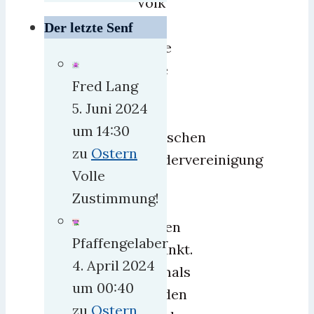
Volk
für
Der letzte Senf
seine
Hilfe
Fred Lang
bei
5. Juni 2024
der
um 14:30
deutschen
zu
Ostern
Wiedervereinigung
Volle
vor
Zustimmung!
20
Jahren
Pfaffengelaber
gedankt.
4. April 2024
Niemals
um 00:40
würden
zu
Ostern