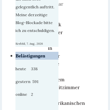
Januar
gelegentlich auftritt.
2019
Meine derzeitige
Blog-Blockade bitte
Frank
ich zu entschuldigen.
Weber
hat
Krefeld, 7. Aug.. 2026
in
einer
Belästigungen
Rede
heute 338
in
seinem
gestern 591
Arbeitzimmer
online 2
dem
amerikanischen