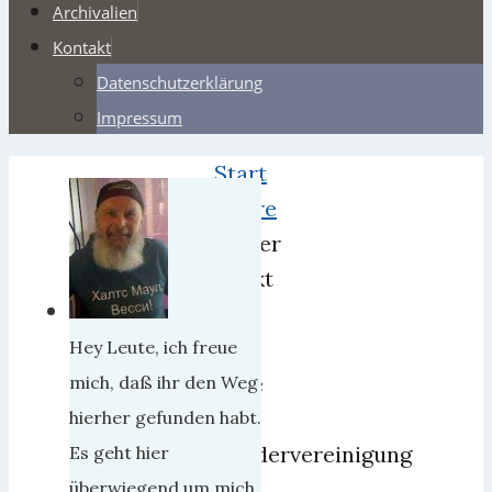
Archivalien
Kontakt
Datenschutzerklärung
Impressum
Start
Satire
Weber
dankt
USA
für
Hey Leute, ich freue
Hilfe
mich, daß ihr den Weg
bei
hierher gefunden habt.
Wiedervereinigung
Es geht hier
überwiegend um mich,