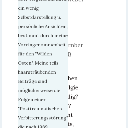
22.
ein wenig
Juli
Selbstdarstellung u.
2012
persönliche Ansichten,
25.
bestimmt durch meine
Dezember
Voreingenommenheit
2018
0
für den "Wilden
Osten". Meine teils
Ein
haarsträubenden
bißchen
Beiträge sind
Ostalgie
möglicherweise die
gefällig?
Folgen einer
Nein?
"Posttraumatischen
Macht
Verbitterungsstörung",
nichts,
die nach 1989