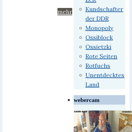
Kundschafter
mehr
der DDR
Monopoly
Ossiblock
Ossietzki
Rote Seiten
Rotfuchs
Unentdecktes
Land
webercam