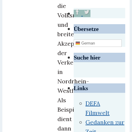
die
Volksnähe
und
Übersetze
breite
Akzeptanz
German
der
Suche hier
Verkehrspolizei
in
Nordrhein-
Links
Westfalen.
Als
DEFA
Beispiel
Filmwelt
dient
Gedanken zur
dann
Zeit