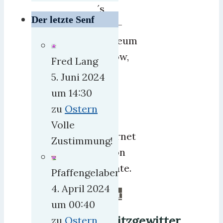
´s
Der letzte Senf
DDR-
Museum
Tutow,
Fred Lang
das
5. Juni 2024
ich
um 14:30
aus
zu
Ostern
dem
Volle
Internet
Zustimmung!
schon
kannte.
Pfaffengelaber
4. April 2024
mehr
um 00:40
Blitzgewitter
zu
Ostern