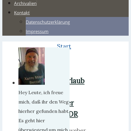
Archivalien
Kontakt
Datenschutzerklärung
Impressum
Start
2012
Juli
Urlaub
in
Hey Leute, ich freue
der
mich, daß ihr den Weg
hierher gefunden habt.
DDR
Es geht hier
herrweber
überwiegend um mich,