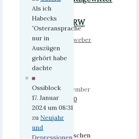
Als ich
in
Habecks
NRW
"Osteransprache"
nur in
herrweber
Auszügen
7.
gehört habe
Juli
dachte
2012
25.
Ossiblock
Dezember
17. Januar
2018
0
2024 um 08:31
15
zu
Neujahr
000
und
Menschen
Depressionen