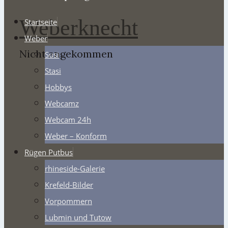
Weberknecht
Startseite
Weber
Nicht angekommen
Susi
Stasi
Hobbys
Webcamz
Webcam 24h
Weber – Konform
Rügen Putbus
rhineside-Galerie
Krefeld-Bilder
Vorpommern
Lubmin und Tutow