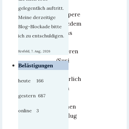
ich
gelegentlich auftritt.
plappere
Meine derzeitige
trotzdem
Blog-Blockade bitte
etwas
ich zu entschuldigen.
über
unseren
Krefeld, 7. Aug.. 2026
(Susi
Belästigungen
war
natürlich
heute 166
auch
gestern 687
mit)
kleinen
online 3
Ausflug
in