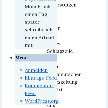
unterstützen
Moin Frank,
Jagd
einen Tag
auf
später
Raser
schreibe ich
Mit
einen Artikel
dieser
mit
Schlagzeile
Meta
in
einer
Anmelden
westdeutschen
Eintrags-Feed
Tageszeitung
Kommentar-
erklärt
Feed
man
WordPress.org
uns